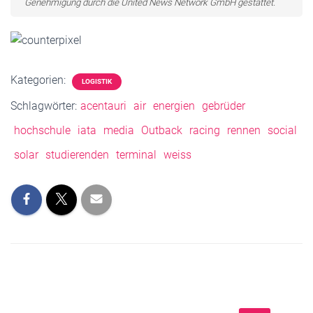
Genehmigung durch die United News Network GmbH gestattet.
Kategorien:
LOGISTIK
Schlagwörter:
acentauri
air
energien
gebrüder
hochschule
iata
media
Outback
racing
rennen
social
solar
studierenden
terminal
weiss