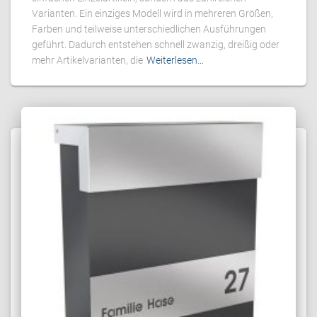
Varianten. Ein einziges Modell wird in mehreren Größen,
Farben und teilweise unterschiedlichen Ausführungen
geführt. Dadurch entstehen schnell zwanzig, dreißig oder
mehr Artikelvarianten, die
Weiterlesen…