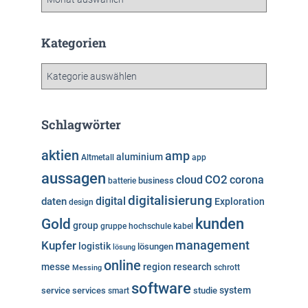
r
c
h
Kategorien
i
v
K
a
t
e
Schlagwörter
g
o
aktien
amp
aluminium
Altmetall
app
r
aussagen
i
cloud
CO2
corona
business
batterie
e
digitalisierung
digital
daten
Exploration
design
n
kunden
Gold
group
gruppe
hochschule
kabel
Kupfer
management
logistik
lösungen
lösung
online
messe
region
research
Messing
schrott
software
system
service
services
studie
smart