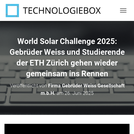
N
A
V
I
G
World Solar Challenge 2025:
A
T
Gebrüder Weiss und Studierende
I
der ETH Zürich gehen wieder
O
N
gemeinsam ins Rennen
U
M
S
Veröffentlicht von
Firma Gebrüder Weiss Gesellschaft
C
m.b.H.
am
26. Juni 2025
H
A
L
T
E
N