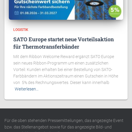
LOGISTIK
SATO Europe startet neue Vorteilsaktion
für Thermotransferbänder
Mit dem Ribbon Welcome Reward ergänzt SATO Europe
sein neues Ribbon-Programm um einen zusätzlichen
Vorteil: Kunden erhalten bei einer Bestellung von SATO-
Farbbändern im Aktionszeitraum einen Gutschein in Höhe
von 5% des Rechnungswertes. Dieser kann innerhalb
Weiterlesen…
Für die oben stehenden Pressemitteilungen, das angezeigte Event
bzw. das Stellenangebot sowie für das angezeigte Bild- und