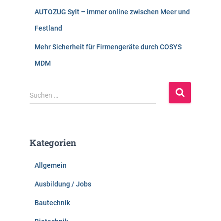
AUTOZUG Sylt – immer online zwischen Meer und
Festland
Mehr Sicherheit für Firmengeräte durch COSYS
MDM
S
Suchen …
u
c
h
e
Kategorien
n
n
Allgemein
a
c
Ausbildung / Jobs
h
:
Bautechnik