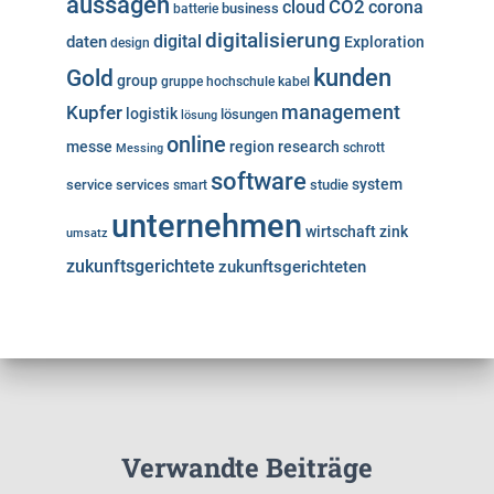
aussagen
cloud
CO2
corona
business
batterie
digitalisierung
digital
daten
Exploration
design
kunden
Gold
group
gruppe
hochschule
kabel
Kupfer
management
logistik
lösungen
lösung
online
messe
region
research
Messing
schrott
software
system
service
services
studie
smart
unternehmen
wirtschaft
zink
umsatz
zukunftsgerichtete
zukunftsgerichteten
Verwandte Beiträge