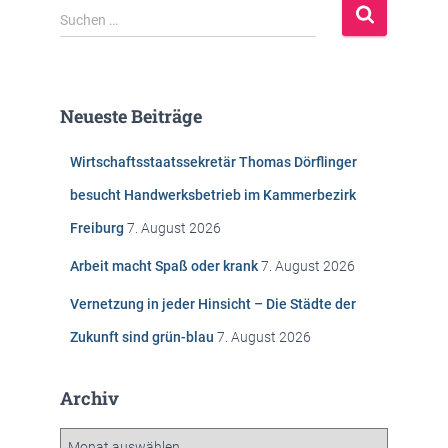
S
Suchen …
u
c
h
e
Neueste Beiträge
n
n
Wirtschaftsstaatssekretär Thomas Dörflinger
a
c
besucht Handwerksbetrieb im Kammerbezirk
h
Freiburg
7. August 2026
:
Arbeit macht Spaß oder krank
7. August 2026
Vernetzung in jeder Hinsicht – Die Städte der
Zukunft sind grün-blau
7. August 2026
Archiv
A