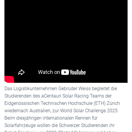
Das Logistikunternehmen Gebrüder Weiss begleitet die
Studierenden des aCentauri Solar Racing Teams der
Eidgenössischen Technischen Hochschule (ETH) Zürich
wiedernach Australien, zur World Solar Challenge 2025.
Beim diesjährigen internationalen Rennen für
Solarfahrzeuge wollen die Schweizer Studierenden ihr