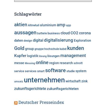
a
t
e
Schlagwörter
g
o
aktien
amp
aluminium
Altmetall
app
r
aussagen
i
cloud
CO2
corona
business
batterie
e
digitalisierung
digital
daten
Exploration
design
n
kunden
Gold
group
gruppe
hochschule
kabel
Kupfer
management
logistik
lösungen
lösung
online
messe
region
research
Messing
schrott
software
system
service
services
studie
smart
unternehmen
wirtschaft
zink
umsatz
zukunftsgerichtete
zukunftsgerichteten
Deutscher Presseindex