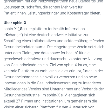
gemeinsam mit den Netzwerkpartnern neue Standards und
Lösungen zu schaffen, die echten Mehrwert für
Patient:innen, Leistungserbringer und Kostenträger bieten.
Über sphin-X
sphin-X („
S
ecure
p
latform for
h
ealth
i
nformation
e
X
change“) ist eine deutschlandweite Initiative zur
Schaffung eines kollaborativen und sektorenübergreifenden
Gesundheitsdatenraums. Der eingetragene Verein setzt sich
unter dem Claim „one data space for health” für die
gemeinwohlorientierte und datenschutzkonforme Nutzung
von Gesundheitsdaten ein. Ziel von sphin-X ist es, eine
zentrale Plattform zu etablieren, die es erlaubt, Daten in der
Gesundheitsbranche sinnvoll zu vernetzen und so neue
Innovationen in die Gesundheitsversorgung zu integrieren.
Mitglieder des Vereins sind Unternehmen und Verbände der
Gesundheitsindustrie. Im sphin-X e. V. engagieren sich
aktuell 27 Firmen und Institutionen, um gemeinsam die
Vision einer sicheren Plattform für den Austausch von