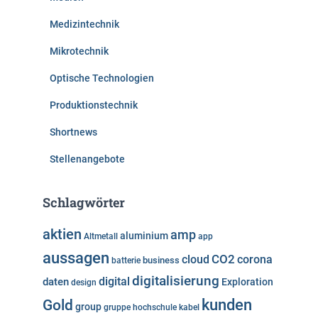
Medizintechnik
Mikrotechnik
Optische Technologien
Produktionstechnik
Shortnews
Stellenangebote
Schlagwörter
aktien
amp
aluminium
Altmetall
app
aussagen
cloud
CO2
corona
business
batterie
digitalisierung
digital
daten
Exploration
design
kunden
Gold
group
gruppe
hochschule
kabel