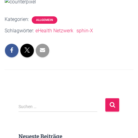
Kategorien:
ALLGEMEIN
Schlagwörter:
eHealth Netzwerk
sphin-X
S
Suchen …
u
c
h
e
Neueste Beiträge