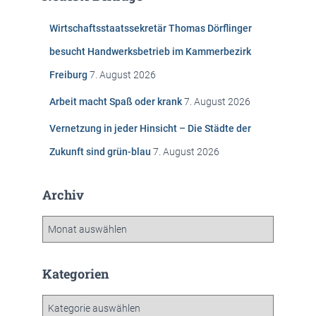
n
n
Wirtschaftsstaatssekretär Thomas Dörflinger
a
c
besucht Handwerksbetrieb im Kammerbezirk
h
Freiburg
7. August 2026
:
Arbeit macht Spaß oder krank
7. August 2026
Vernetzung in jeder Hinsicht – Die Städte der
Zukunft sind grün-blau
7. August 2026
Archiv
A
r
c
h
Kategorien
i
v
K