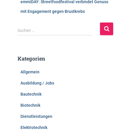
emmiDAY: Streetfoodfestival verbindet Genuss
mit Engagement gegen Brustkrebs
S
Suchen …
u
c
h
e
Kategorien
n
n
Allgemein
a
c
Ausbildung / Jobs
h
:
Bautechnik
Biotechnik
Dienstleistungen
Elektrotechnik