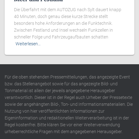
Die Überfahrt mit dem AUTOZUG nach Sylt dauert knapp
40 Minuten, doch genau diese kurze Strecke stellt
besonders hohe Anforderungen an die Funktechnik.
Zwischen Festland und Insel wechseln Funkzellen in
schneller Folge und Fahrzeugaufbauten schatten
Weiterlesen…
Für die oben stehenden Pressemitteilungen, das angezeigte Event
bzw. das Stellenangebot sowie für das angezeigte Bild- und
Tonmaterial ist allein der jeweils angegebene Herausgeber
verantwortlich. Dieser ist in der Regel auch Urheber der Pressetexte
sowie der angehängten Bild-, Ton- und Informationsmaterialien. Die
Nutzung von hier veröffentlichten Informationen zur
Eigeninformation und redaktionellen Weiterverarbeitung ist in der
Regel kostenfrei. Bitte klären Sie vor einer Weiterverwendung
urheberrechtliche Fragen mit dem angegebenen Herausgeber.