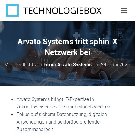
N
A
V
I
G
Arvato Systems tritt sphin-X
A
T
Netzwerk bei
I
O
Veröffentlicht von
Firma Arvato Systems
am
24. Juni 2025
N
U
M
S
C
H
Arvato Systems bringt IT-Expertise in
A
zukunftsweisendes Gesundheitsnetzwerk ein
L
T
Fokus auf sicherer Datennutzung, digitalen
E
Anwendungen und sektorübergreifender
N
Zusammenarbeit