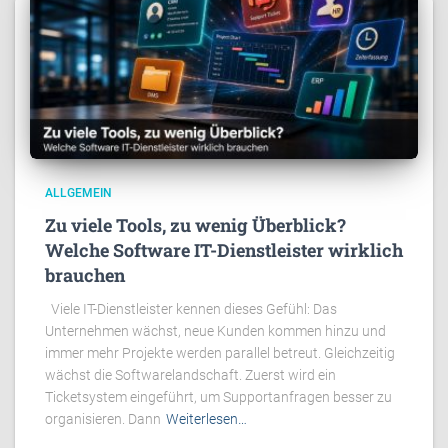
ALLGEMEIN
Zu viele Tools, zu wenig Überblick?
Welche Software IT-Dienstleister wirklich
brauchen
Viele IT-Dienstleister kennen dieses Gefühl: Das
Unternehmen wächst, neue Kunden kommen hinzu und
immer mehr Projekte werden parallel betreut. Gleichzeitig
wächst die Softwarelandschaft. Zuerst wird ein
Ticketsystem eingeführt, um Supportanfragen besser zu
organisieren. Dann
Weiterlesen…