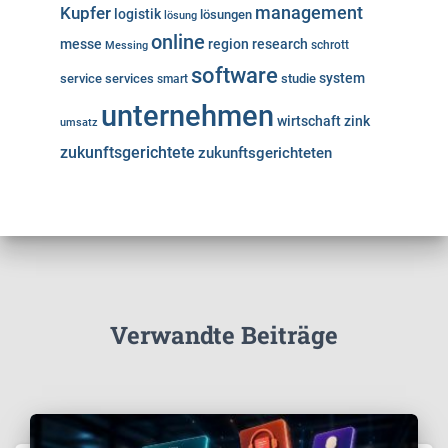
Kupfer
management
logistik
lösungen
lösung
online
messe
region
research
Messing
schrott
software
system
service
services
studie
smart
unternehmen
wirtschaft
zink
umsatz
zukunftsgerichtete
zukunftsgerichteten
Verwandte Beiträge