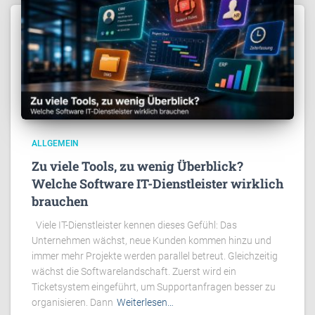
ALLGEMEIN
Zu viele Tools, zu wenig Überblick?
Welche Software IT-Dienstleister wirklich
brauchen
Viele IT-Dienstleister kennen dieses Gefühl: Das
Unternehmen wächst, neue Kunden kommen hinzu und
immer mehr Projekte werden parallel betreut. Gleichzeitig
wächst die Softwarelandschaft. Zuerst wird ein
Ticketsystem eingeführt, um Supportanfragen besser zu
organisieren. Dann
Weiterlesen…