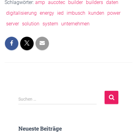
Schlagwörter:
amp
aucotec
builder
builders
daten
digitalisierung
energy
ied
imbusch
kunden
power
server
solution
system
unternehmen
S
Suchen …
u
c
h
e
Neueste Beiträge
n