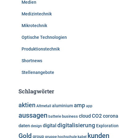
Medien
Medizintechnik
Mikrotechnik
Optische Technologien
Produktionstechnik
Shortnews
Stellenangebote
Schlagwörter
aktien
amp
aluminium
Altmetall
app
aussagen
cloud
CO2
corona
business
batterie
digitalisierung
digital
daten
Exploration
design
kunden
Gold
group
gruppe
hochschule
kabel