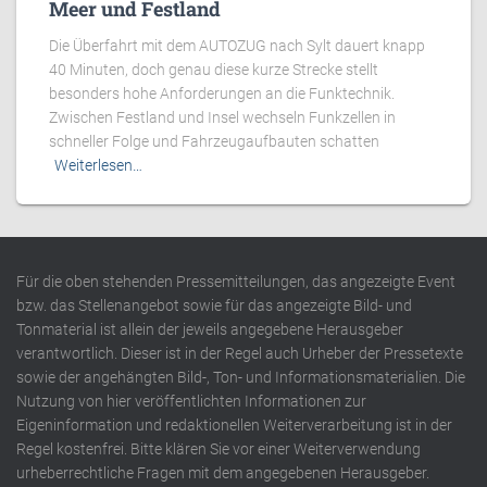
Meer und Festland
Die Überfahrt mit dem AUTOZUG nach Sylt dauert knapp
40 Minuten, doch genau diese kurze Strecke stellt
besonders hohe Anforderungen an die Funktechnik.
Zwischen Festland und Insel wechseln Funkzellen in
schneller Folge und Fahrzeugaufbauten schatten
Weiterlesen…
Für die oben stehenden Pressemitteilungen, das angezeigte Event
bzw. das Stellenangebot sowie für das angezeigte Bild- und
Tonmaterial ist allein der jeweils angegebene Herausgeber
verantwortlich. Dieser ist in der Regel auch Urheber der Pressetexte
sowie der angehängten Bild-, Ton- und Informationsmaterialien. Die
Nutzung von hier veröffentlichten Informationen zur
Eigeninformation und redaktionellen Weiterverarbeitung ist in der
Regel kostenfrei. Bitte klären Sie vor einer Weiterverwendung
urheberrechtliche Fragen mit dem angegebenen Herausgeber.