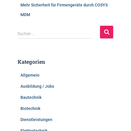
Mehr Sicherheit für Firmengeräte durch COSYS
MDM
S
Suchen …
u
c
h
e
Kategorien
n
n
Allgemein
a
c
Ausbildung / Jobs
h
:
Bautechnik
Biotechnik
Dienstleistungen
Elektrotechnik