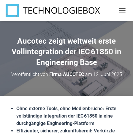
N
A
V
I
G
Aucotec zeigt weltweit erste
A
T
Vollintegration der IEC 61850 in
I
Engineering Base
O
N
U
Veröffentlicht von
Firma AUCOTEC
am
12. Juni 2025
M
S
C
H
A
L
Ohne externe Tools, ohne Medienbrüche: Erste
T
vollständige Integration der IEC 61850 in eine
E
N
durchgängige Engineering-Plattform
Effizienter, sicherer, zukunftsbereit: Verkürzte