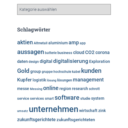
i
v
K
a
t
e
Schlagwörter
g
o
aktien
amp
aluminium
Altmetall
app
r
aussagen
i
cloud
CO2
corona
business
batterie
e
digitalisierung
digital
daten
Exploration
design
n
kunden
Gold
group
gruppe
hochschule
kabel
Kupfer
management
logistik
lösungen
lösung
online
messe
region
research
Messing
schrott
software
system
service
services
studie
smart
unternehmen
wirtschaft
zink
umsatz
zukunftsgerichtete
zukunftsgerichteten