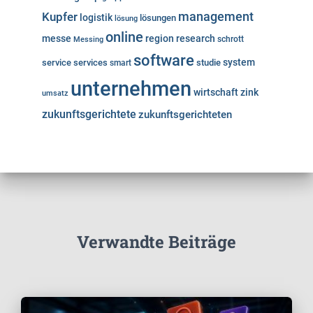
Kupfer
management
logistik
lösungen
lösung
online
messe
region
research
Messing
schrott
software
system
service
services
studie
smart
unternehmen
wirtschaft
zink
umsatz
zukunftsgerichtete
zukunftsgerichteten
Verwandte Beiträge