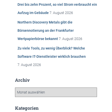
n
Drei bis zehn Prozent, so viel Strom verbraucht ein
a
c
Aufzug im Gebäude
7. August 2026
h
:
Northern Discovery Metals gibt die
Börsennotierung an der Frankfurter
Wertpapierbörse bekannt
7. August 2026
Zu viele Tools, zu wenig Überblick? Welche
Software IT-Dienstleister wirklich brauchen
7. August 2026
Archiv
A
r
c
h
Kategorien