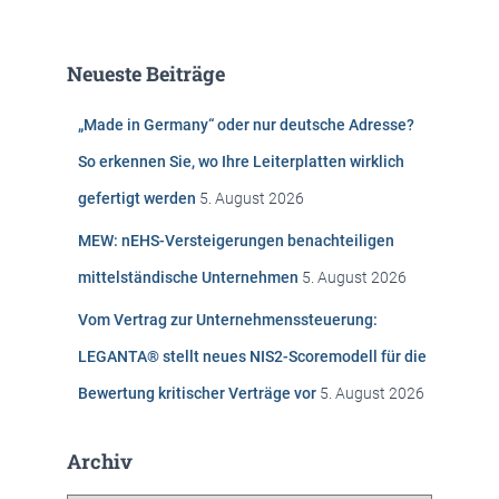
c
h
e
Neueste Beiträge
n
n
„Made in Germany“ oder nur deutsche Adresse?
a
c
So erkennen Sie, wo Ihre Leiterplatten wirklich
h
gefertigt werden
5. August 2026
:
MEW: nEHS-Versteigerungen benachteiligen
mittelständische Unternehmen
5. August 2026
Vom Vertrag zur Unternehmenssteuerung:
LEGANTA® stellt neues NIS2-Scoremodell für die
Bewertung kritischer Verträge vor
5. August 2026
Archiv