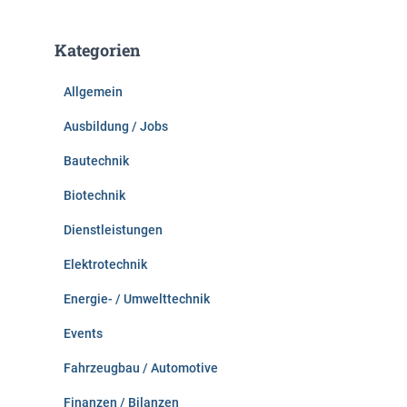
h
e
Kategorien
n
n
Allgemein
a
c
Ausbildung / Jobs
h
:
Bautechnik
Biotechnik
Dienstleistungen
Elektrotechnik
Energie- / Umwelttechnik
Events
Fahrzeugbau / Automotive
Finanzen / Bilanzen