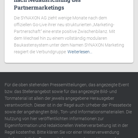
Partnermarketings
Die SYNAXON AG zieht wenige Monate nach dem
offiziellen Go-Live ihrer neu strukturierten „Marketing-
Partnerschaft“ eine erste positive Zwischenbilanz. Mit
dem Wechsel hin zu einem vollständig modularen
Baukastensystem unter dem Namen SYNAXON Marketing
reagiert die Verbundgruppe
Weiterlesen…
Für die oben stehenden Pressemitteilungen, das angezeigte Event
bzw. das Stellenangebot sowie für das angezeigte Bild- und
Tonmaterial ist allein der jeweils angegebene Herausgeber
verantwortlich. Dieser ist in der Regel auch Urheber der Pressetexte
sowie der angehängten Bild-, Ton- und Informationsmaterialien. Die
Nutzung von hier veröffentlichten Informationen zur
Eigeninformation und redaktionellen Weiterverarbeitung ist in der
Regel kostenfrei. Bitte klären Sie vor einer Weiterverwendung