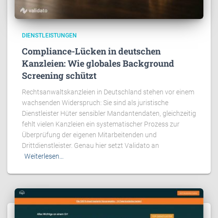
DIENSTLEISTUNGEN
Compliance-Lücken in deutschen
Kanzleien: Wie globales Background
Screening schützt
Rechtsanwaltskanzleien in Deutschland stehen vor einem
wachsenden Widerspruch: Sie sind als juristische
Dienstleister Hüter sensibler Mandantendaten, gleichzeitig
fehlt vielen Kanzleien ein systematischer Prozess zur
Überprüfung der eigenen Mitarbeitenden und
Drittdienstleister. Genau hier setzt Validato an
Weiterlesen…