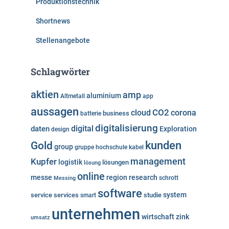
Produktionstechnik
Shortnews
Stellenangebote
Schlagwörter
aktien
amp
aluminium
Altmetall
app
aussagen
cloud
CO2
corona
business
batterie
digitalisierung
digital
daten
Exploration
design
kunden
Gold
group
gruppe
hochschule
kabel
Kupfer
management
logistik
lösungen
lösung
online
messe
region
research
Messing
schrott
software
system
service
services
studie
smart
unternehmen
wirtschaft
zink
umsatz