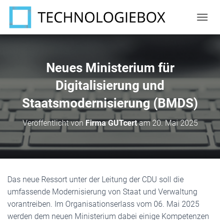
N
A
V
I
G
Neues Ministerium für
A
T
Digitalisierung und
I
Staatsmodernisierung (BMDS)
O
N
U
Veröffentlicht von
Firma GUTcert
am
20. Mai 2025
M
S
C
H
A
L
Das neue Ressort unter der Leitung der CDU soll die
T
umfassende Modernisierung von Staat und Verwaltung
E
N
vorantreiben. Im Organisationserlass vom 06. Mai 2025
werden dem neuen Ministerium dabei einige Kompetenzen