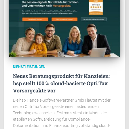
DIENSTLEISTUNGEN
Neues Beratungsprodukt für Kanzleien:
hsp stellt 100 % cloud-basierte Opti.Tax
Vorsorgeakte vor
Die hsp Handels-Software-Partner GmbH läutet mit der
neuen Opti.Tax Vorsorgeakte einen bedeutenden
Technologiewechsel ein: Erstmals steht ein Modul der
etablierten Softwarelösung für Compliance-
Dokumentation und Finanzreporting vollständig cloud-