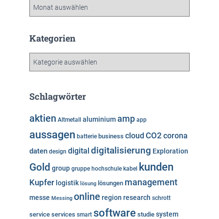
A
r
c
h
Kategorien
i
v
K
a
t
e
Schlagwörter
g
o
aktien
amp
aluminium
Altmetall
app
r
aussagen
i
cloud
CO2
corona
business
batterie
e
digitalisierung
digital
daten
Exploration
design
n
kunden
Gold
group
gruppe
hochschule
kabel
Kupfer
management
logistik
lösungen
lösung
online
messe
region
research
Messing
schrott
software
system
service
services
studie
smart