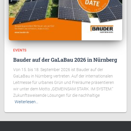
EVENTS
Bauder auf der GaLaBau 2026 in Nürnberg
Von 15. bis 18. September 2026 ist Bauder auf der
GaLaBau in Nürnberg vertreten. Auf der internationalen
Leitmesse für urbanes Grün und Freiräume präsentieren
wir unter dem Motto „GEMEINSAM STARK. IM SYSTEM.“
Zukunftsweisende Lösungen für die nachhaltige
Weiterlesen…