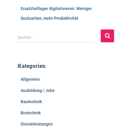
Ersatzteillager digitalisieren: Weniger
Suchzeiten, mehr Produktivität
S
Suchen …
u
c
h
e
Kategorien
n
n
Allgemein
a
c
Ausbildung / Jobs
h
:
Bautechnik
Biotechnik
Dienstleistungen