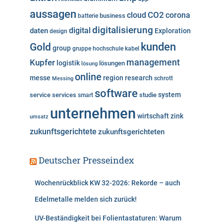
r
aussagen
i
cloud
CO2
corona
business
batterie
e
digitalisierung
digital
daten
Exploration
design
n
kunden
Gold
group
gruppe
hochschule
kabel
Kupfer
management
logistik
lösungen
lösung
online
messe
region
research
Messing
schrott
software
system
service
services
studie
smart
unternehmen
wirtschaft
zink
umsatz
zukunftsgerichtete
zukunftsgerichteten
Deutscher Presseindex
Wochenrückblick KW 32-2026: Rekorde – auch
Edelmetalle melden sich zurück!
UV-Beständigkeit bei Folientastaturen: Warum