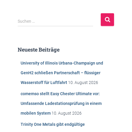
S
Suchen …
u
c
h
e
Neueste Beiträge
n
n
University of Illinois Urbana-Champaign und
a
c
GenH2 schließen Partnerschaft – flüssiger
h
Wasserstoff für Luftfahrt
10. August 2026
:
comemso stellt Easy Chester Ultimate vor:
Umfassende Ladestationsprüfung in einem
mobilen System
10. August 2026
Trinity One Metals gibt endgültige