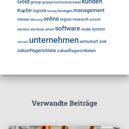
kunden
Gold
group
gruppe
hochschule
kabel
Kupfer
management
logistik
lösungen
lösung
online
messe
region
research
Messing
schrott
software
system
service
services
studie
smart
unternehmen
wirtschaft
zink
umsatz
zukunftsgerichtete
zukunftsgerichteten
Verwandte Beiträge