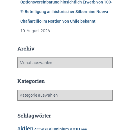
Optionsvereinbarung hinsichtlich Erwerb von 100-
%-Beteiligung an historischer Silbermine Nueva
Chañarcillo im Norden von Chile bekannt
10. August 2026
Archiv
A
r
c
h
Kategorien
i
v
K
a
t
e
Schlagwörter
g
o
aktien
amp
aluminium
Altmetall
app