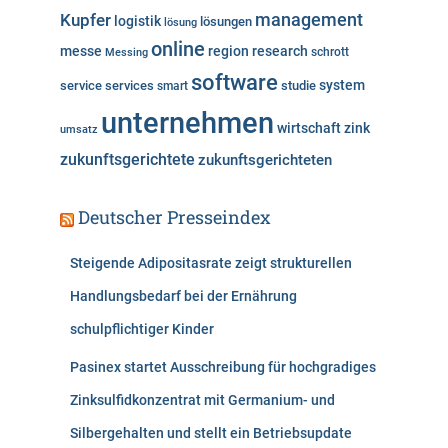
Kupfer
management
logistik
lösungen
lösung
online
messe
region
research
Messing
schrott
software
system
service
services
studie
smart
unternehmen
wirtschaft
zink
umsatz
zukunftsgerichtete
zukunftsgerichteten
Deutscher Presseindex
Steigende Adipositasrate zeigt strukturellen
Handlungsbedarf bei der Ernährung
schulpflichtiger Kinder
Pasinex startet Ausschreibung für hochgradiges
Zinksulfidkonzentrat mit Germanium- und
Silbergehalten und stellt ein Betriebsupdate