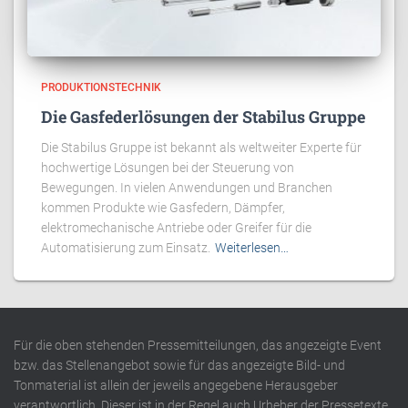
PRODUKTIONSTECHNIK
Die Gasfederlösungen der Stabilus Gruppe
Die Stabilus Gruppe ist bekannt als weltweiter Experte für
hochwertige Lösungen bei der Steuerung von
Bewegungen. In vielen Anwendungen und Branchen
kommen Produkte wie Gasfedern, Dämpfer,
elektromechanische Antriebe oder Greifer für die
Automatisierung zum Einsatz.
Weiterlesen…
Für die oben stehenden Pressemitteilungen, das angezeigte Event
bzw. das Stellenangebot sowie für das angezeigte Bild- und
Tonmaterial ist allein der jeweils angegebene Herausgeber
verantwortlich. Dieser ist in der Regel auch Urheber der Pressetexte