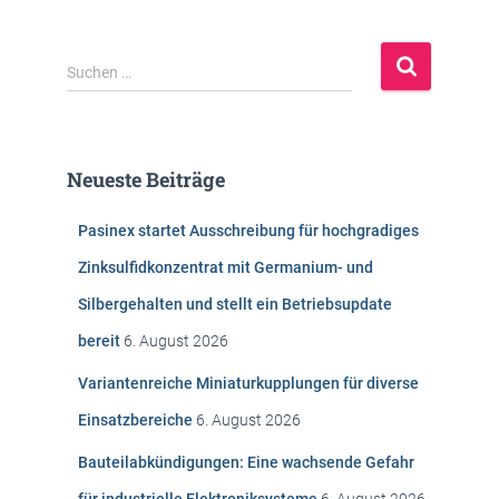
S
Suchen …
u
c
h
e
Neueste Beiträge
n
n
Pasinex startet Ausschreibung für hochgradiges
a
c
Zinksulfidkonzentrat mit Germanium- und
h
Silbergehalten und stellt ein Betriebsupdate
:
bereit
6. August 2026
Variantenreiche Miniaturkupplungen für diverse
Einsatzbereiche
6. August 2026
Bauteilabkündigungen: Eine wachsende Gefahr