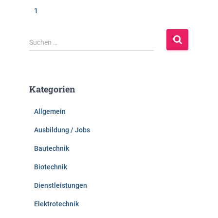
1
S
Suchen …
u
c
h
e
Kategorien
n
n
Allgemein
a
c
Ausbildung / Jobs
h
:
Bautechnik
Biotechnik
Dienstleistungen
Elektrotechnik