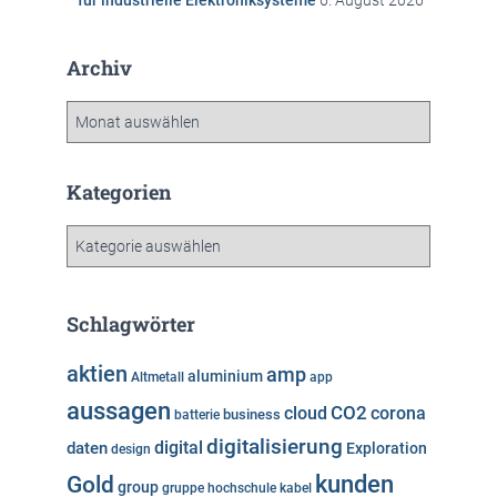
für industrielle Elektroniksysteme
6. August 2026
Archiv
A
r
c
h
Kategorien
i
v
K
a
t
e
Schlagwörter
g
o
aktien
amp
aluminium
Altmetall
app
r
aussagen
i
cloud
CO2
corona
business
batterie
e
digitalisierung
digital
daten
Exploration
design
n
kunden
Gold
group
gruppe
hochschule
kabel