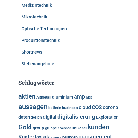
Medizintechnik
Mikrotechnik
Optische Technologien
Produktionstechnik
Shortnews
Stellenangebote
Schlagwörter
aktien
amp
aluminium
Altmetall
app
aussagen
cloud
CO2
corona
business
batterie
digitalisierung
digital
daten
Exploration
design
kunden
Gold
group
gruppe
hochschule
kabel
Kupfer
management
logistik
lösungen
lösung