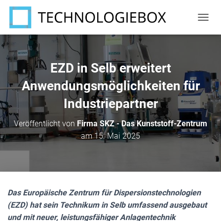
N
A
V
I
G
EZD in Selb erweitert
A
T
Anwendungsmöglichkeiten für
I
Industriepartner
O
N
U
Veröffentlicht von
Firma SKZ - Das Kunststoff-Zentrum
M
am
15. Mai 2025
S
C
H
A
L
T
Das Europäische Zentrum für Dispersionstechnologien
E
N
(EZD) hat sein Technikum in Selb umfassend ausgebaut
und mit neuer, leistungsfähiger Anlagentechnik