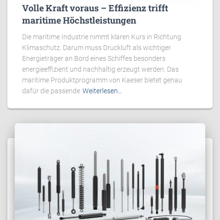
Volle Kraft voraus – Effizienz trifft
maritime Höchstleistungen
Die maritime Industrie nimmt klaren Kurs in Richtung
Klimaschutz. Darum muss Druckluft als wichtiger
Energieträger an Bord eines Schiffes besonders
energieeffizient und nachhaltig erzeugt werden. Das
maritime Produktprogramm von Kaeser bietet genau
dafür die passende
Weiterlesen…