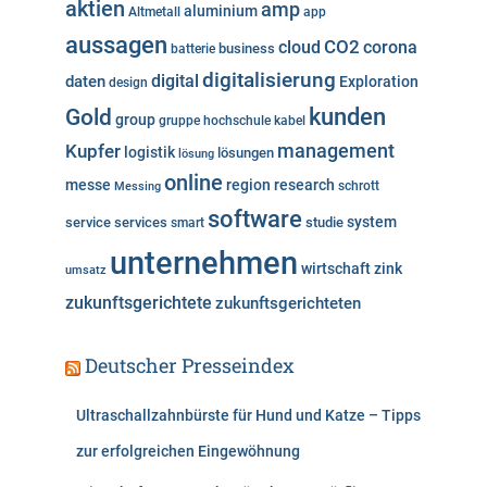
aktien
amp
aluminium
Altmetall
app
r
aussagen
i
cloud
CO2
corona
business
batterie
e
digitalisierung
digital
daten
Exploration
design
n
kunden
Gold
group
gruppe
hochschule
kabel
Kupfer
management
logistik
lösungen
lösung
online
messe
region
research
Messing
schrott
software
system
service
services
studie
smart
unternehmen
wirtschaft
zink
umsatz
zukunftsgerichtete
zukunftsgerichteten
Deutscher Presseindex
Ultraschallzahnbürste für Hund und Katze – Tipps
zur erfolgreichen Eingewöhnung