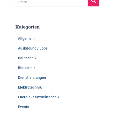
S
Suchen …
u
c
h
e
Kategorien
n
n
Allgemein
a
c
Ausbildung / Jobs
h
:
Bautechnik
Biotechnik
Dienstleistungen
Elektrotechnik
Energie- / Umwelttechnik
Events