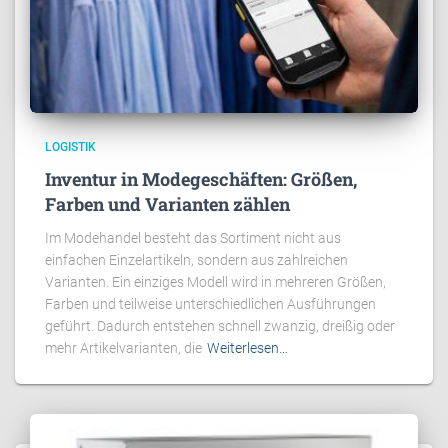
LOGISTIK
Inventur in Modegeschäften: Größen,
Farben und Varianten zählen
Im Modehandel besteht das Sortiment nicht aus
einfachen Einzelartikeln, sondern aus zahlreichen
Varianten. Ein einziges Modell wird in mehreren Größen,
Farben und teilweise unterschiedlichen Ausführungen
geführt. Dadurch entstehen schnell zwanzig, dreißig oder
mehr Artikelvarianten, die
Weiterlesen…