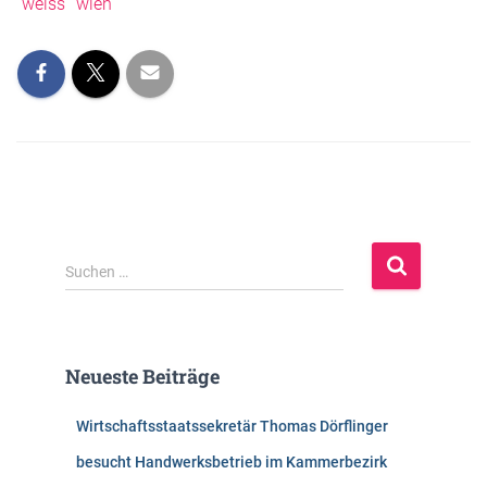
weiss
wien
S
Suchen …
u
c
h
e
Neueste Beiträge
n
n
Wirtschaftsstaatssekretär Thomas Dörflinger
a
c
besucht Handwerksbetrieb im Kammerbezirk
h