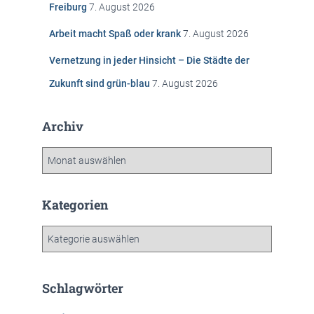
Freiburg
7. August 2026
:
Arbeit macht Spaß oder krank
7. August 2026
Vernetzung in jeder Hinsicht – Die Städte der
Zukunft sind grün-blau
7. August 2026
Archiv
A
r
c
h
Kategorien
i
v
K
a
t
e
Schlagwörter
g
o