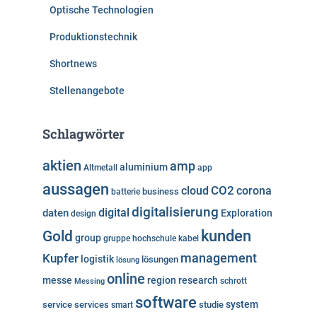
Optische Technologien
Produktionstechnik
Shortnews
Stellenangebote
Schlagwörter
aktien
amp
aluminium
Altmetall
app
aussagen
cloud
CO2
corona
business
batterie
digitalisierung
digital
daten
Exploration
design
kunden
Gold
group
gruppe
hochschule
kabel
Kupfer
management
logistik
lösungen
lösung
online
messe
region
research
Messing
schrott
software
system
service
services
studie
smart