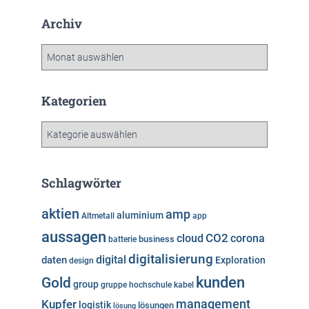
Archiv
A
r
c
h
Kategorien
i
v
K
a
t
e
Schlagwörter
g
o
aktien
amp
aluminium
Altmetall
app
r
aussagen
i
cloud
CO2
corona
business
batterie
e
digitalisierung
digital
daten
Exploration
design
n
kunden
Gold
group
gruppe
hochschule
kabel
Kupfer
management
logistik
lösungen
lösung