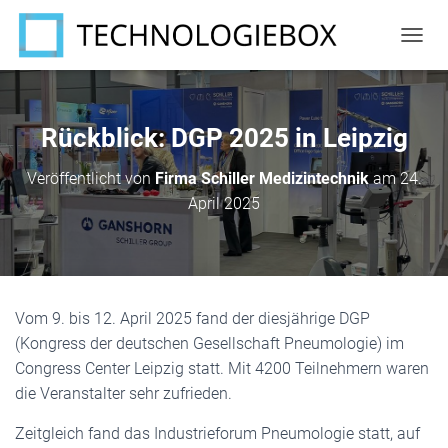
N
A
V
I
G
Rückblick: DGP 2025 in Leipzig
A
T
Veröffentlicht von
Firma Schiller Medizintechnik
am
24.
I
April 2025
O
N
U
M
S
C
Vom 9. bis 12. April 2025 fand der diesjährige DGP
H
A
(Kongress der deutschen Gesellschaft Pneumologie) im
L
Congress Center Leipzig statt. Mit 4200 Teilnehmern waren
T
die Veranstalter sehr zufrieden.
E
N
Zeitgleich fand das Industrieforum Pneumologie statt, auf