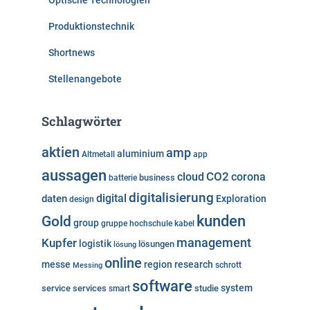
Optische Technologien
Produktionstechnik
Shortnews
Stellenangebote
Schlagwörter
aktien
amp
aluminium
Altmetall
app
aussagen
cloud
CO2
corona
business
batterie
digitalisierung
digital
daten
Exploration
design
kunden
Gold
group
gruppe
hochschule
kabel
Kupfer
management
logistik
lösungen
lösung
online
messe
region
research
Messing
schrott
software
system
service
services
studie
smart