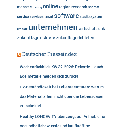
online
messe
region
research
Messing
schrott
software
system
service
services
studie
smart
unternehmen
wirtschaft
zink
umsatz
zukunftsgerichtete
zukunftsgerichteten
Deutscher Presseindex
Wochenrückblick KW 32-2026: Rekorde – auch
Edelmetalle melden sich zurück!
UV-Beständigkeit bei Folientastaturen: Warum
das Material allein nicht über die Lebensdauer
entscheidet
Healthy LONGEVITY überzeugt auf Anhieb eine
gesundheitsbewusste und kaufkräftige