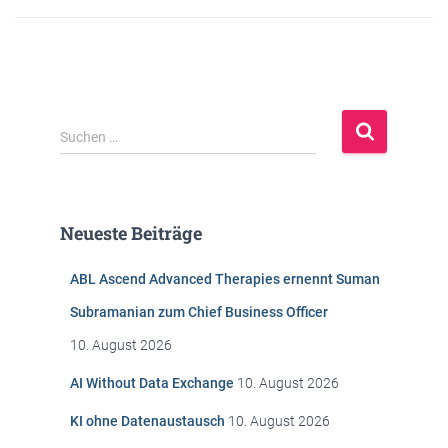
S
Suchen …
u
c
h
e
Neueste Beiträge
n
n
ABL Ascend Advanced Therapies ernennt Suman
a
c
Subramanian zum Chief Business Officer
h
10. August 2026
:
AI Without Data Exchange
10. August 2026
KI ohne Datenaustausch
10. August 2026