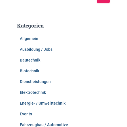
u
c
h
e
Kategorien
n
n
Allgemein
a
c
Ausbildung / Jobs
h
:
Bautechnik
Biotechnik
Dienstleistungen
Elektrotechnik
Energie- / Umwelttechnik
Events
Fahrzeugbau / Automotive