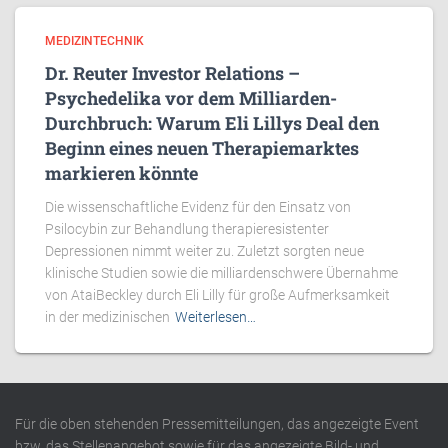
MEDIZINTECHNIK
Dr. Reuter Investor Relations –
Psychedelika vor dem Milliarden-
Durchbruch: Warum Eli Lillys Deal den
Beginn eines neuen Therapiemarktes
markieren könnte
Die wissenschaftliche Evidenz für den Einsatz von
Psilocybin zur Behandlung therapieresistenter
Depressionen nimmt weiter zu. Zuletzt sorgten neue
klinische Studien sowie die milliardenschwere Übernahme
von AtaiBeckley durch Eli Lilly für große Aufmerksamkeit
in der medizinischen
Weiterlesen…
Für die oben stehenden Pressemitteilungen, das angezeigte Event
bzw. das Stellenangebot sowie für das angezeigte Bild- und