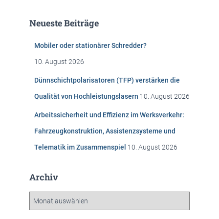
h
e
Neueste Beiträge
n
n
Mobiler oder stationärer Schredder?
a
c
10. August 2026
h
:
Dünnschichtpolarisatoren (TFP) verstärken die
Qualität von Hochleistungslasern
10. August 2026
Arbeitssicherheit und Effizienz im Werksverkehr:
Fahrzeugkonstruktion, Assistenzsysteme und
Telematik im Zusammenspiel
10. August 2026
Archiv
A
r
c