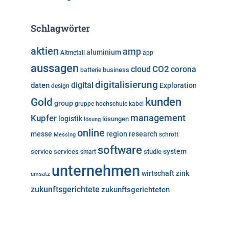
Schlagwörter
aktien
amp
aluminium
Altmetall
app
aussagen
cloud
CO2
corona
business
batterie
digitalisierung
digital
daten
Exploration
design
kunden
Gold
group
gruppe
hochschule
kabel
Kupfer
management
logistik
lösungen
lösung
online
messe
region
research
Messing
schrott
software
system
service
services
studie
smart
unternehmen
wirtschaft
zink
umsatz
zukunftsgerichtete
zukunftsgerichteten