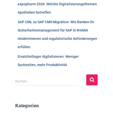
expopharm 2026: Welche Digitalisierungsthemen
Apotheken betreffen
SAP CML zu SAP CMS Migration: Wie Banken ihr
Sicherheitenmanagement für SAP S/4HANA
modernisieren und regulatorische Anforderungen
erfüllen
Ersatzteillager digitalisieren: Weniger
Suchzeiten, mehr Produktivität
S
Suchen …
u
c
h
e
Kategorien
n
n