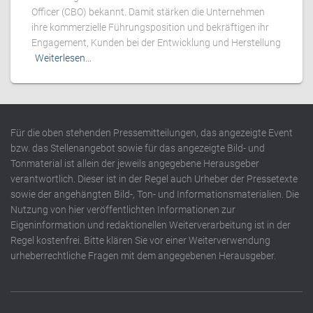
Officer (CBO) bekannt. Damit stärken die Unternehmen
ihre kommerzielle Führungsposition und bekräftigen ihr
Engagement, Kunden bei der Entwicklung und Herstellung
Weiterlesen…
Für die oben stehenden Pressemitteilungen, das angezeigte Event
bzw. das Stellenangebot sowie für das angezeigte Bild- und
Tonmaterial ist allein der jeweils angegebene Herausgeber
verantwortlich. Dieser ist in der Regel auch Urheber der Pressetexte
sowie der angehängten Bild-, Ton- und Informationsmaterialien. Die
Nutzung von hier veröffentlichten Informationen zur
Eigeninformation und redaktionellen Weiterverarbeitung ist in der
Regel kostenfrei. Bitte klären Sie vor einer Weiterverwendung
urheberrechtliche Fragen mit dem angegebenen Herausgeber.