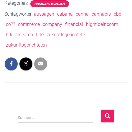
Kategorien:
FINANZEN / BILANZEN
Schlagwörter:
aussagen
cabana
canna
cannabis
cbd
co??
commerce
company
financial
hightideinccom
hiti
research
tide
zukunftsgerichtete
zukunftsgerichteten
S
Suchen …
u
c