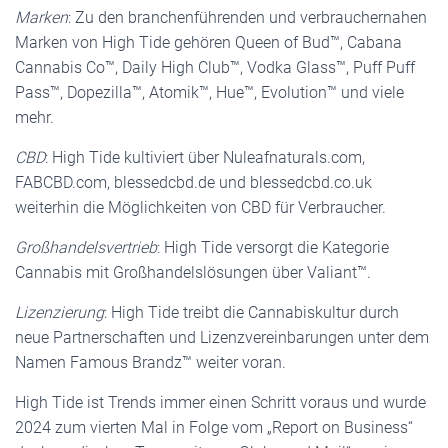
Marken
: Zu den branchenführenden und verbrauchernahen
Marken von High Tide gehören Queen of Bud™, Cabana
Cannabis Co™, Daily High Club™, Vodka Glass™, Puff Puff
Pass™, Dopezilla™, Atomik™, Hue™, Evolution™ und viele
mehr.
CBD
: High Tide kultiviert über Nuleafnaturals.com,
FABCBD.com, blessedcbd.de und blessedcbd.co.uk
weiterhin die Möglichkeiten von CBD für Verbraucher.
Großhandelsvertrieb
: High Tide versorgt die Kategorie
Cannabis mit Großhandelslösungen über Valiant™.
Lizenzierung
: High Tide treibt die Cannabiskultur durch
neue Partnerschaften und Lizenzvereinbarungen unter dem
Namen Famous Brandz™ weiter voran.
High Tide ist Trends immer einen Schritt voraus und wurde
2024 zum vierten Mal in Folge vom „Report on Business“