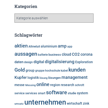
h
Kategorien
i
v
K
a
t
e
Schlagwörter
g
o
aktien
amp
aluminium
Altmetall
app
r
aussagen
i
cloud
CO2
corona
business
batterie
e
digitalisierung
digital
daten
Exploration
design
n
kunden
Gold
group
gruppe
hochschule
kabel
Kupfer
management
logistik
lösungen
lösung
online
messe
region
research
Messing
schrott
software
system
service
services
studie
smart
unternehmen
wirtschaft
zink
umsatz