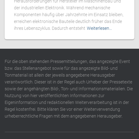
Herausforderungen für Hersteller im Maschinenbau und
der industriellen Elektronik. Während mechanische
Komponenten häufig über Jahrzehnte im Einsatz bleiben,
erreichen elektronische Bauteile deutlich früher das Ende
ihres Lebenszyklus. Dadurch entsteht
Weiterlesen…
Für die oben stehenden Pressemitteilungen, das angezeigte Event
bzw. das Stellenangebot sowie für das angezeigte Bild- und
Tonmaterial ist allein der jeweils angegebene Herausgeber
verantwortlich. Dieser ist in der Regel auch Urheber der Pressetexte
sowie der angehängten Bild-, Ton- und Informationsmaterialien. Die
Nutzung von hier veröffentlichten Informationen zur
Eigeninformation und redaktionellen Weiterverarbeitung ist in der
Regel kostenfrei. Bitte klären Sie vor einer Weiterverwendung
urheberrechtliche Fragen mit dem angegebenen Herausgeber.