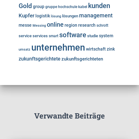
kunden
Gold
group
gruppe
hochschule
kabel
Kupfer
management
logistik
lösungen
lösung
online
messe
region
research
Messing
schrott
software
system
service
services
studie
smart
unternehmen
wirtschaft
zink
umsatz
zukunftsgerichtete
zukunftsgerichteten
Verwandte Beiträge