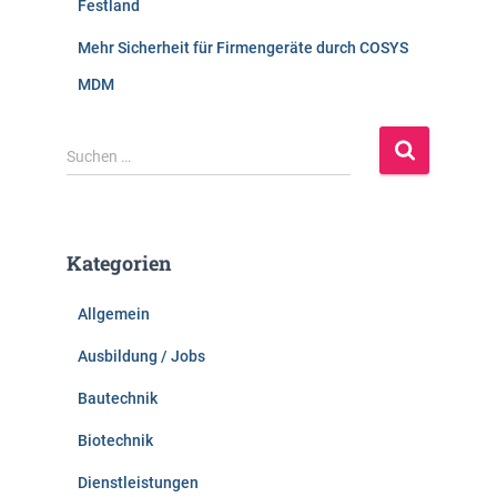
Festland
Mehr Sicherheit für Firmengeräte durch COSYS
MDM
S
Suchen …
u
c
h
e
Kategorien
n
n
Allgemein
a
c
Ausbildung / Jobs
h
:
Bautechnik
Biotechnik
Dienstleistungen