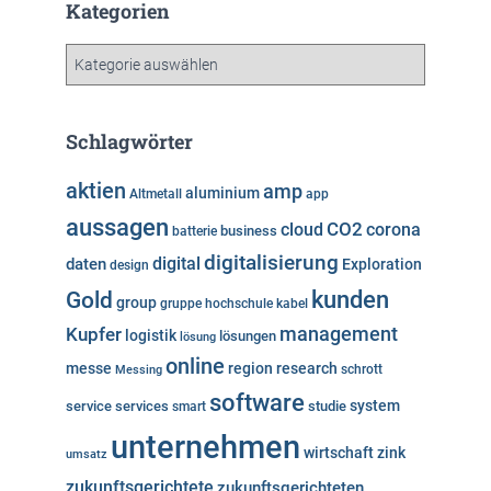
h
Kategorien
i
v
K
a
t
e
Schlagwörter
g
o
aktien
amp
aluminium
Altmetall
app
r
aussagen
i
cloud
CO2
corona
business
batterie
e
digitalisierung
digital
daten
Exploration
design
n
kunden
Gold
group
gruppe
hochschule
kabel
Kupfer
management
logistik
lösungen
lösung
online
messe
region
research
Messing
schrott
software
system
service
services
studie
smart
unternehmen
wirtschaft
zink
umsatz
zukunftsgerichtete
zukunftsgerichteten