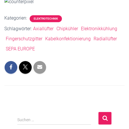
Kategorien:
ELEKTROTECHNIK
Schlagwörter:
Axiallüfter
Chipkühler
Elektronikkühlung
Fingerschutzgitter
Kabelkonfektionierung
Radiallüfter
SEPA EUROPE
S
Suchen …
u