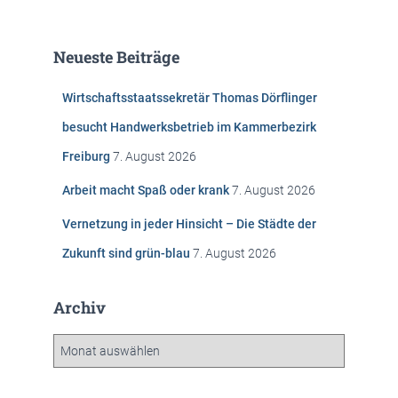
c
h
e
Neueste Beiträge
n
n
Wirtschaftsstaatssekretär Thomas Dörflinger
a
c
besucht Handwerksbetrieb im Kammerbezirk
h
Freiburg
7. August 2026
:
Arbeit macht Spaß oder krank
7. August 2026
Vernetzung in jeder Hinsicht – Die Städte der
Zukunft sind grün-blau
7. August 2026
Archiv
A
r
c