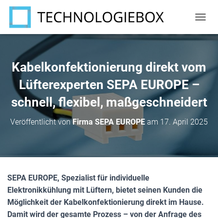
N
A
V
I
G
Kabelkonfektionierung direkt vom
A
T
Lüfterexperten SEPA EUROPE –
I
schnell, flexibel, maßgeschneidert
O
N
U
Veröffentlicht von
Firma SEPA EUROPE
am
17. April 2025
M
S
C
H
A
L
SEPA EUROPE, Spezialist für individuelle
T
Elektronikkühlung mit Lüftern, bietet seinen Kunden die
E
N
Möglichkeit der Kabelkonfektionierung direkt im Hause.
Damit wird der gesamte Prozess – von der Anfrage des