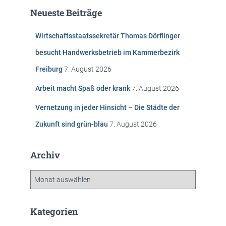
e
Neueste Beiträge
n
n
Wirtschaftsstaatssekretär Thomas Dörflinger
a
c
besucht Handwerksbetrieb im Kammerbezirk
h
Freiburg
7. August 2026
:
Arbeit macht Spaß oder krank
7. August 2026
Vernetzung in jeder Hinsicht – Die Städte der
Zukunft sind grün-blau
7. August 2026
Archiv
A
r
c
h
Kategorien
i