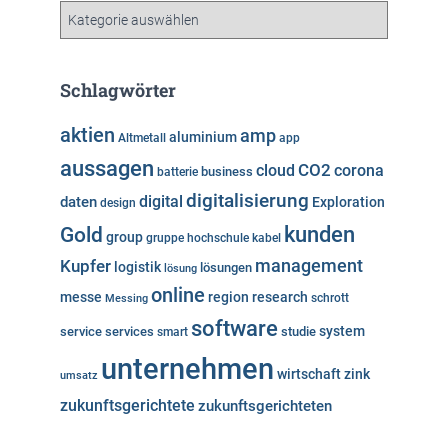
v
K
a
t
e
Schlagwörter
g
o
aktien
amp
aluminium
Altmetall
app
r
aussagen
i
cloud
CO2
corona
business
batterie
e
digitalisierung
digital
daten
Exploration
design
n
kunden
Gold
group
gruppe
hochschule
kabel
Kupfer
management
logistik
lösungen
lösung
online
messe
region
research
Messing
schrott
software
system
service
services
studie
smart
unternehmen
wirtschaft
zink
umsatz
zukunftsgerichtete
zukunftsgerichteten