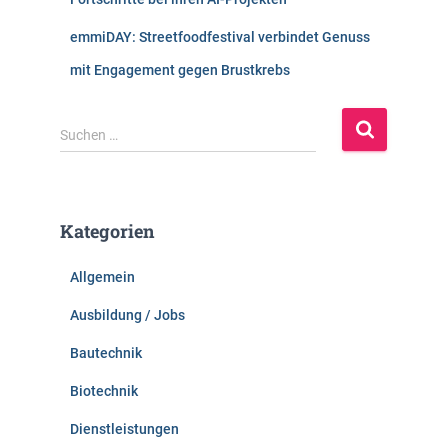
emmiDAY: Streetfoodfestival verbindet Genuss
mit Engagement gegen Brustkrebs
S
Suchen …
u
c
h
e
Kategorien
n
n
Allgemein
a
c
Ausbildung / Jobs
h
:
Bautechnik
Biotechnik
Dienstleistungen