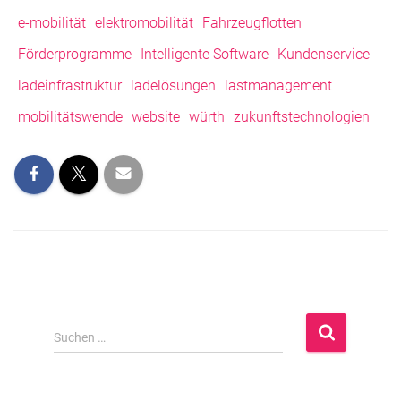
e-mobilität
elektromobilität
Fahrzeugflotten
Förderprogramme
Intelligente Software
Kundenservice
ladeinfrastruktur
ladelösungen
lastmanagement
mobilitätswende
website
würth
zukunftstechnologien
S
Suchen …
u
c
h