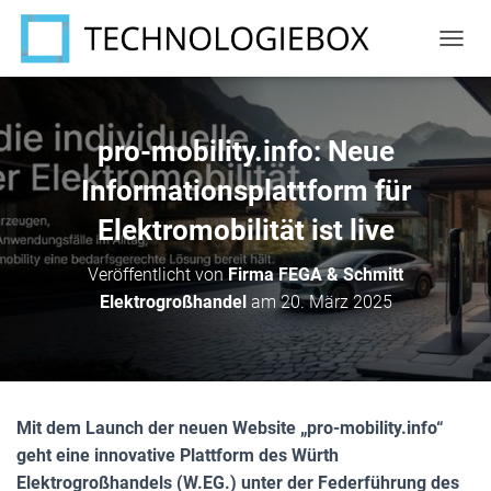
N
A
V
I
G
pro-mobility.info: Neue
A
T
Informationsplattform für
I
Elektromobilität ist live
O
N
U
Veröffentlicht von
Firma FEGA & Schmitt
M
Elektrogroßhandel
am
20. März 2025
S
C
H
A
L
T
Mit dem Launch der neuen Website „pro-mobility.info“
E
N
geht eine innovative Plattform des Würth
Elektrogroßhandels (W.EG.) unter der Federführung des