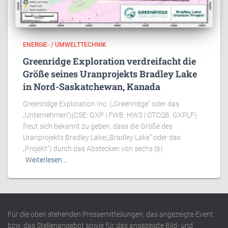
ENERGIE- / UMWELTTECHNIK
Greenridge Exploration verdreifacht die
Größe seines Uranprojekts Bradley Lake
in Nord-Saskatchewan, Kanada
Greenridge Exploration Inc. („Greenridge“ oder das
„Unternehmen“)(CSE: GXP | FWB: HW3 | OTCQB: GXPLF)
freut sich bekannt zu geben, dass die Größe des
Uranprojekts Bradley Lake(„Bradley Lake“ oder das
„Projekt“) durch das Abstecken von sechs (6)
Weiterlesen…
Für die oben stehenden Pressemitteilungen, das angezeigte Event
bzw. das Stellenangebot sowie für das angezeigte Bild- und