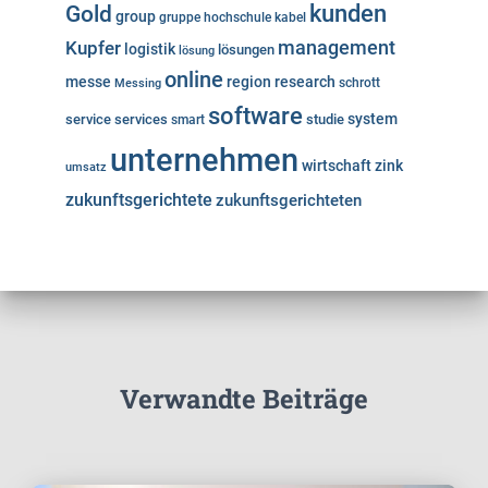
kunden
Gold
group
gruppe
hochschule
kabel
Kupfer
management
logistik
lösungen
lösung
online
messe
region
research
Messing
schrott
software
system
service
services
studie
smart
unternehmen
wirtschaft
zink
umsatz
zukunftsgerichtete
zukunftsgerichteten
Verwandte Beiträge