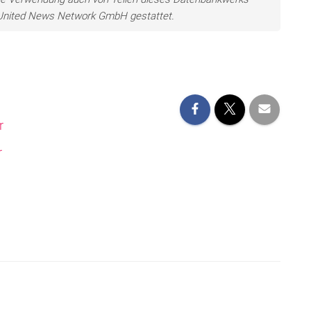
e United News Network GmbH gestattet.
r
r