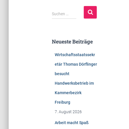
S
Suchen …
u
c
h
e
Neueste Beiträge
n
n
Wirtschaftsstaatssekr
a
c
etär Thomas Dörflinger
h
besucht
:
Handwerksbetrieb im
Kammerbezirk
Freiburg
7. August 2026
Arbeit macht Spaß