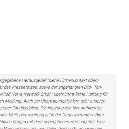
ls angegebene Herausgeber (siehe Firmenkontakt oben)
er des Pressetextes, sowie der angehängten Bild-, Ton-,
e United News Network GmbH übernimmt keine Haftung für
llten Meldung. Auch bei Übertragungsfehlern oder anderen
grober Fahrlässigkeit. Die Nutzung von hier archivierten
len Weiterverarbeitung ist in der Regel kostenfrei. Bitte
chtliche Fragen mit dem angegebenen Herausgeber. Eine
ie Verwendung auch von Teilen dieses Datenbankwerks