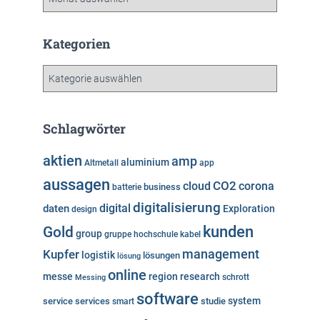
r
c
h
Kategorien
i
v
K
a
t
e
Schlagwörter
g
o
aktien
amp
aluminium
Altmetall
app
r
aussagen
i
cloud
CO2
corona
business
batterie
e
digitalisierung
digital
daten
Exploration
design
n
kunden
Gold
group
gruppe
hochschule
kabel
Kupfer
management
logistik
lösungen
lösung
online
messe
region
research
Messing
schrott
software
system
service
services
studie
smart