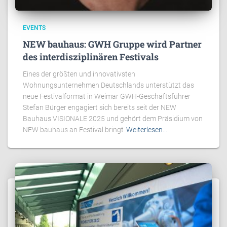
EVENTS
NEW bauhaus: GWH Gruppe wird Partner
des interdisziplinären Festivals
Eines der größten und innovativsten
Wohnungsunternehmen Deutschlands unterstützt das
neue Festivalformat in Weimar GWH-Geschäftsführer
Stefan Bürger engagiert sich bereits seit der NEW
Bauhaus VISIONALE 2025 und gehört dem Präsidium von
NEW bauhaus an Festival bringt
Weiterlesen…