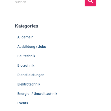
S
Suchen …
u
c
h
e
Kategorien
n
n
Allgemein
a
c
Ausbildung / Jobs
h
:
Bautechnik
Biotechnik
Dienstleistungen
Elektrotechnik
Energie- / Umwelttechnik
Events