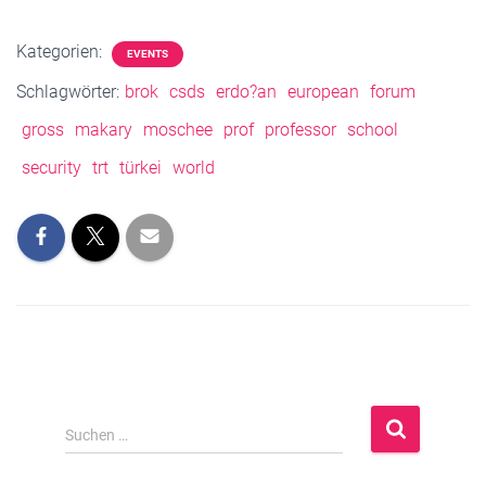
Kategorien:
EVENTS
Schlagwörter:
brok
csds
erdo?an
european
forum
gross
makary
moschee
prof
professor
school
security
trt
türkei
world
S
Suchen …
u
c