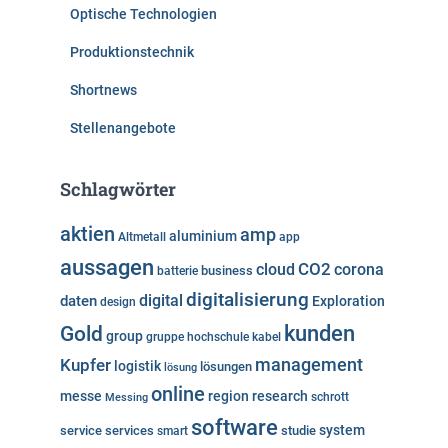
Optische Technologien
Produktionstechnik
Shortnews
Stellenangebote
Schlagwörter
aktien
amp
aluminium
Altmetall
app
aussagen
cloud
CO2
corona
business
batterie
digitalisierung
digital
daten
Exploration
design
kunden
Gold
group
gruppe
hochschule
kabel
Kupfer
management
logistik
lösungen
lösung
online
messe
region
research
Messing
schrott
software
system
service
services
studie
smart