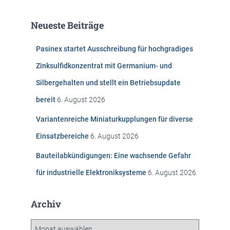
h
e
Neueste Beiträge
n
n
Pasinex startet Ausschreibung für hochgradiges
a
c
Zinksulfidkonzentrat mit Germanium- und
h
Silbergehalten und stellt ein Betriebsupdate
:
bereit
6. August 2026
Variantenreiche Miniaturkupplungen für diverse
Einsatzbereiche
6. August 2026
Bauteilabkündigungen: Eine wachsende Gefahr
für industrielle Elektroniksysteme
6. August 2026
Archiv
A