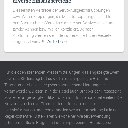
diverse Einsatzbereiche
Die kleinsten Vertreter der Servo-Ausgleichskupplungen
bzw. Wellenkupplungen, die Miniaturkupplungen, sind für
den Ausgleich des Versatzes oder einer Axialverschiebung
zweier Achsen bzw. Wellen konzipiert. Je nach
Ausführung werden sie in den unterschiedlichen Gebieten
eingesetzt wie z.B.
Weiterlesen…
Für die oben stehenden Pressemitteilungen, das angezeigte Event
bzw. das Stellenangebot sowie für das angezeigte Bild- und
Tonmaterial ist allein der jeweils angegebene Herausgeber
verantwortlich. Dieser ist in der Regel auch Urheber der Pressetexte
sowie der angehängten Bild-, Ton- und Informationsmaterialien. Die
Nutzung von hier veröffentlichten Informationen zur
Eigeninformation und redaktionellen Weiterverarbeitung ist in der
Regel kostenfrei. Bitte klären Sie vor einer Weiterverwendung
urheberrechtliche Fragen mit dem angegebenen Herausgeber.