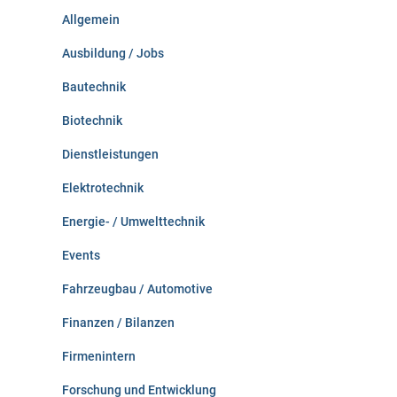
n
Allgemein
a
c
Ausbildung / Jobs
h
:
Bautechnik
Biotechnik
Dienstleistungen
Elektrotechnik
Energie- / Umwelttechnik
Events
Fahrzeugbau / Automotive
Finanzen / Bilanzen
Firmenintern
Forschung und Entwicklung