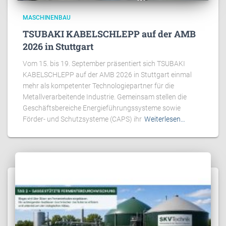
MASCHINENBAU
TSUBAKI KABELSCHLEPP auf der AMB
2026 in Stuttgart
Vom 15. bis 19. September präsentiert sich TSUBAKI
KABELSCHLEPP auf der AMB 2026 in Stuttgart einmal
mehr als kompetenter Technologiepartner für die
Metallverarbeitende Industrie. Gemeinsam stellen die
Geschäftsbereiche Energieführungssysteme sowie
Förder- und Schutzsysteme (CAPS) ihr
Weiterlesen…