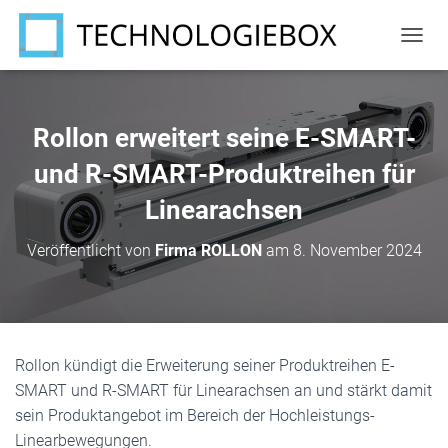
N
A
V
I
G
Rollon erweitert seine E-SMART-
A
T
und R-SMART-Produktreihen für
I
Linearachsen
O
N
U
Veröffentlicht von
Firma ROLLON
am
8. November 2024
M
S
C
H
A
L
Rollon kündigt die Erweiterung seiner Produktreihen E-
T
SMART und R-SMART für Linearachsen an und stärkt damit
E
N
sein Produktangebot im Bereich der Hochleistungs-
Linearbewegungen.