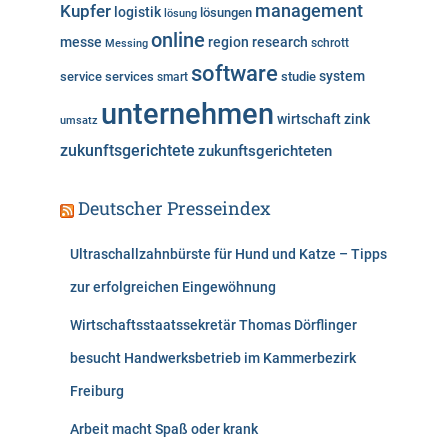
Kupfer
management
logistik
lösungen
lösung
online
messe
region
research
Messing
schrott
software
system
service
services
studie
smart
unternehmen
wirtschaft
zink
umsatz
zukunftsgerichtete
zukunftsgerichteten
Deutscher Presseindex
Ultraschallzahnbürste für Hund und Katze – Tipps
zur erfolgreichen Eingewöhnung
Wirtschaftsstaatssekretär Thomas Dörflinger
besucht Handwerksbetrieb im Kammerbezirk
Freiburg
Arbeit macht Spaß oder krank