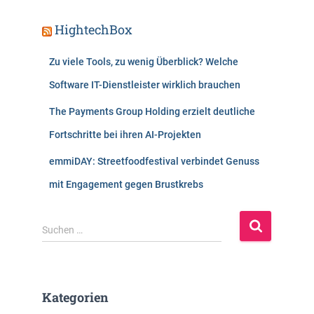
HightechBox
Zu viele Tools, zu wenig Überblick? Welche
Software IT-Dienstleister wirklich brauchen
The Payments Group Holding erzielt deutliche
Fortschritte bei ihren AI-Projekten
emmiDAY: Streetfoodfestival verbindet Genuss
mit Engagement gegen Brustkrebs
S
Suchen …
u
c
h
e
Kategorien
n