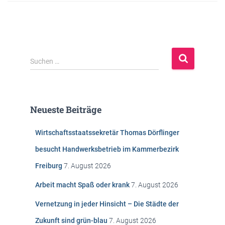
S
Suchen …
u
c
h
e
Neueste Beiträge
n
n
Wirtschaftsstaatssekretär Thomas Dörflinger
a
c
besucht Handwerksbetrieb im Kammerbezirk
h
Freiburg
7. August 2026
:
Arbeit macht Spaß oder krank
7. August 2026
Vernetzung in jeder Hinsicht – Die Städte der
Zukunft sind grün-blau
7. August 2026