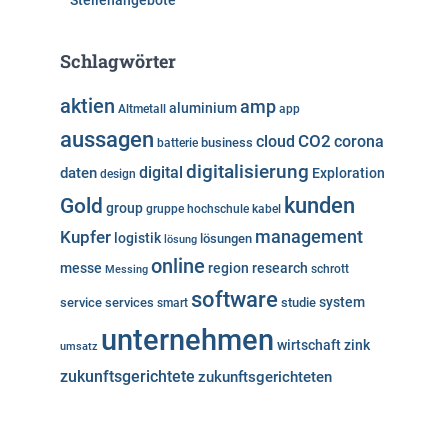
Stellenangebote
Schlagwörter
aktien
amp
aluminium
Altmetall
app
aussagen
cloud
CO2
corona
business
batterie
digitalisierung
digital
daten
Exploration
design
kunden
Gold
group
gruppe
hochschule
kabel
Kupfer
management
logistik
lösungen
lösung
online
messe
region
research
Messing
schrott
software
system
service
services
studie
smart
unternehmen
wirtschaft
zink
umsatz
zukunftsgerichtete
zukunftsgerichteten