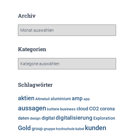
Archiv
A
r
c
h
Kategorien
i
v
K
a
t
e
Schlagwörter
g
o
aktien
amp
aluminium
Altmetall
app
r
aussagen
i
cloud
CO2
corona
business
batterie
e
digitalisierung
digital
daten
Exploration
design
n
kunden
Gold
group
gruppe
hochschule
kabel