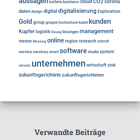
aussagen
cloud
CO2
corona
business
batterie
digitalisierung
digital
daten
Exploration
design
kunden
Gold
group
gruppe
hochschule
kabel
Kupfer
management
logistik
lösungen
lösung
online
messe
region
research
Messing
schrott
software
system
service
services
studie
smart
unternehmen
wirtschaft
zink
umsatz
zukunftsgerichtete
zukunftsgerichteten
Verwandte Beiträge