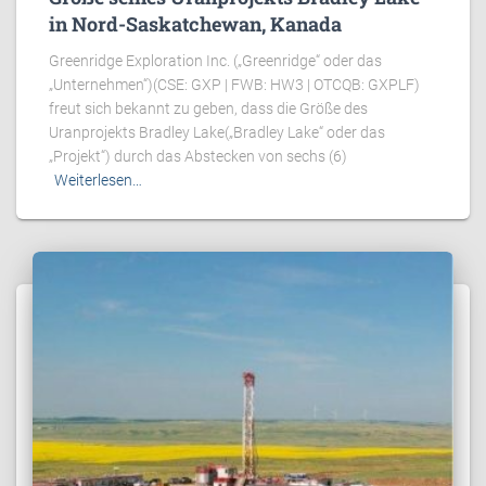
in Nord-Saskatchewan, Kanada
Greenridge Exploration Inc. („Greenridge“ oder das
„Unternehmen“)(CSE: GXP | FWB: HW3 | OTCQB: GXPLF)
freut sich bekannt zu geben, dass die Größe des
Uranprojekts Bradley Lake(„Bradley Lake“ oder das
„Projekt“) durch das Abstecken von sechs (6)
Weiterlesen…