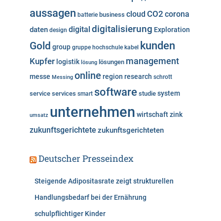
r
aussagen
i
cloud
CO2
corona
business
batterie
e
digitalisierung
digital
daten
Exploration
design
n
kunden
Gold
group
gruppe
hochschule
kabel
Kupfer
management
logistik
lösungen
lösung
online
messe
region
research
Messing
schrott
software
system
service
services
studie
smart
unternehmen
wirtschaft
zink
umsatz
zukunftsgerichtete
zukunftsgerichteten
Deutscher Presseindex
Steigende Adipositasrate zeigt strukturellen
Handlungsbedarf bei der Ernährung
schulpflichtiger Kinder