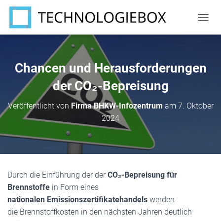
N
A
V
I
G
Chancen und Herausforderungen
A
T
der CO₂-Bepreisung
I
O
Veröffentlicht von
Firma BHKW-Infozentrum
am
7. Oktober
N
2024
U
M
S
C
H
A
Durch die Einführung der der
CO₂-Bepreisung für
L
T
Brennstoffe
in Form eines
E
nationalen Emissionszertifikatehandels
werden
N
die Brennstoffkosten in den nächsten Jahren deutlich