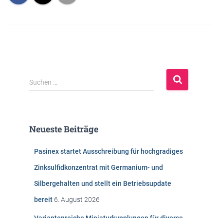
S
Suchen …
u
c
h
e
Neueste Beiträge
n
n
Pasinex startet Ausschreibung für hochgradiges
a
c
Zinksulfidkonzentrat mit Germanium- und
h
Silbergehalten und stellt ein Betriebsupdate
:
bereit
6. August 2026