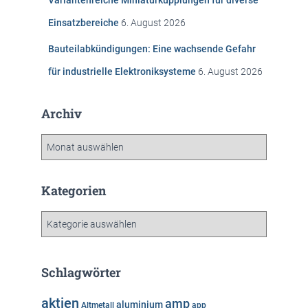
Variantenreiche Miniaturkupplungen für diverse
Einsatzbereiche
6. August 2026
Bauteilabkündigungen: Eine wachsende Gefahr
für industrielle Elektroniksysteme
6. August 2026
Archiv
A
r
c
h
Kategorien
i
v
K
a
t
e
Schlagwörter
g
o
aktien
amp
aluminium
Altmetall
app