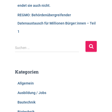
endet sie auch nicht.
REGMO: Behördenübergreifender
Datenaustausch für Millionen Bürger:innen – Teil
1
S
Suchen …
u
c
h
e
Kategorien
n
n
Allgemein
a
c
Ausbildung / Jobs
h
:
Bautechnik
Biotechnik