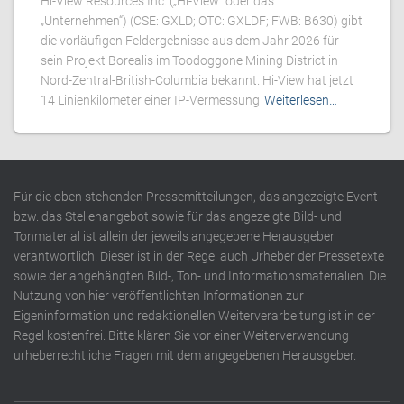
Hi-View Resources Inc. („Hi-View“ oder das
„Unternehmen“) (CSE: GXLD; OTC: GXLDF; FWB: B630) gibt
die vorläufigen Feldergebnisse aus dem Jahr 2026 für
sein Projekt Borealis im Toodoggone Mining District in
Nord-Zentral-British-Columbia bekannt. Hi-View hat jetzt
14 Linienkilometer einer IP-Vermessung
Weiterlesen…
Für die oben stehenden Pressemitteilungen, das angezeigte Event
bzw. das Stellenangebot sowie für das angezeigte Bild- und
Tonmaterial ist allein der jeweils angegebene Herausgeber
verantwortlich. Dieser ist in der Regel auch Urheber der Pressetexte
sowie der angehängten Bild-, Ton- und Informationsmaterialien. Die
Nutzung von hier veröffentlichten Informationen zur
Eigeninformation und redaktionellen Weiterverarbeitung ist in der
Regel kostenfrei. Bitte klären Sie vor einer Weiterverwendung
urheberrechtliche Fragen mit dem angegebenen Herausgeber.