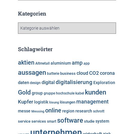
c
h
Kategorien
i
v
K
a
t
e
Schlagwörter
g
o
aktien
amp
aluminium
Altmetall
app
r
aussagen
i
cloud
CO2
corona
business
batterie
e
digitalisierung
digital
daten
Exploration
design
n
kunden
Gold
group
gruppe
hochschule
kabel
Kupfer
management
logistik
lösungen
lösung
online
messe
region
research
Messing
schrott
software
system
service
services
studie
smart
unternehmen