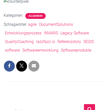
Kategorien:
ALLGEMEIN
Schlagwörter:
agile
DocumentSolutions
Entwicklungsprozess
INVARIS
Legacy Software
QualityCoaching
razzfazz.io
Referenzstory
SEQIS
software
Softwareentwicklung
Softwareprodukte
S