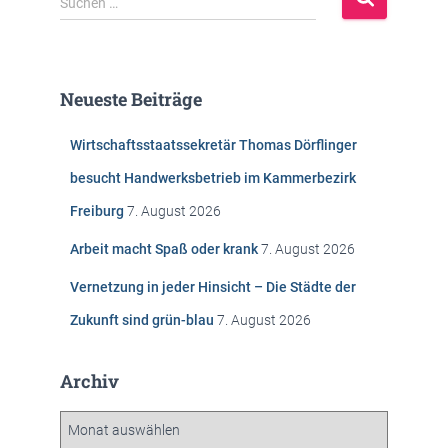
Suchen …
u
c
h
e
Neueste Beiträge
n
n
Wirtschaftsstaatssekretär Thomas Dörflinger
a
c
besucht Handwerksbetrieb im Kammerbezirk
h
Freiburg
7. August 2026
:
Arbeit macht Spaß oder krank
7. August 2026
Vernetzung in jeder Hinsicht – Die Städte der
Zukunft sind grün-blau
7. August 2026
Archiv
A
r