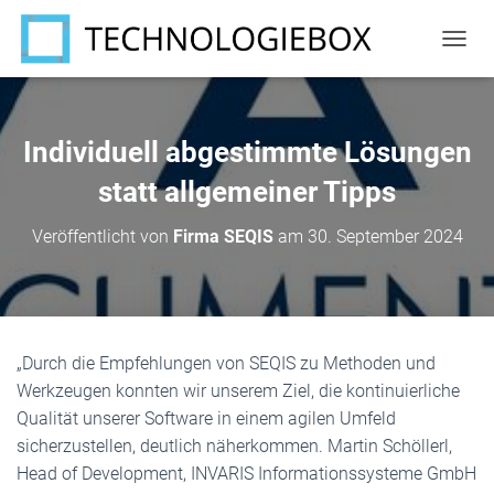
N
A
V
I
G
Individuell abgestimmte Lösungen
A
T
statt allgemeiner Tipps
I
O
Veröffentlicht von
Firma SEQIS
am
30. September 2024
N
U
M
S
C
H
„Durch die Empfehlungen von SEQIS zu Methoden und
A
Werkzeugen konnten wir unserem Ziel, die kontinuierliche
L
T
Qualität unserer Software in einem agilen Umfeld
E
sicherzustellen, deutlich näherkommen. Martin Schöllerl,
N
Head of Development, INVARIS Informationssysteme GmbH