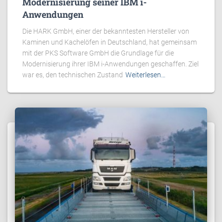
Modernisierung seiner IBM i-
Anwendungen
Die HARK GmbH, einer der bekanntesten Hersteller von
Kaminen und Kachelöfen in Deutschland, hat gemeinsam
mit der PKS Software GmbH die Grundlage für die
Modernisierung ihrer IBM i-Anwendungen geschaffen. Ziel
war es, den technischen Zustand
Weiterlesen…