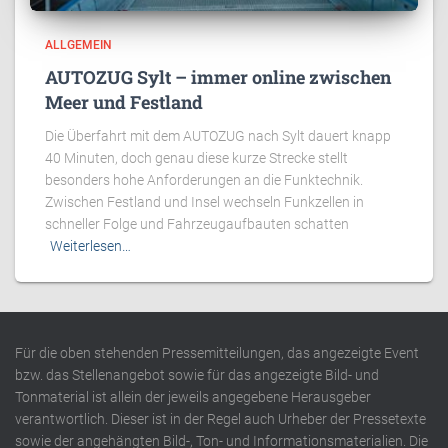
ALLGEMEIN
AUTOZUG Sylt – immer online zwischen
Meer und Festland
Die Überfahrt mit dem AUTOZUG nach Sylt dauert knapp
40 Minuten, doch genau diese kurze Strecke stellt
besonders hohe Anforderungen an die Funktechnik.
Zwischen Festland und Insel wechseln Funkzellen in
schneller Folge und Fahrzeugaufbauten schatten
Weiterlesen…
Für die oben stehenden Pressemitteilungen, das angezeigte Event
bzw. das Stellenangebot sowie für das angezeigte Bild- und
Tonmaterial ist allein der jeweils angegebene Herausgeber
verantwortlich. Dieser ist in der Regel auch Urheber der Pressetexte
sowie der angehängten Bild-, Ton- und Informationsmaterialien. Die