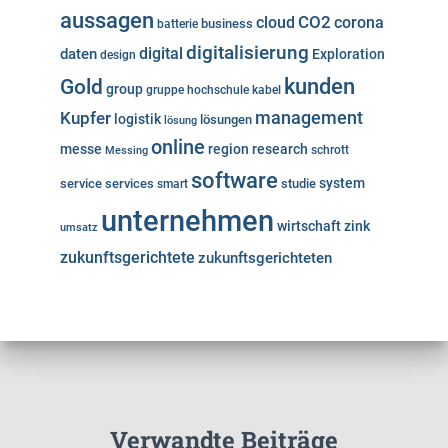
aussagen
cloud
CO2
corona
business
batterie
digitalisierung
digital
daten
Exploration
design
kunden
Gold
group
gruppe
hochschule
kabel
Kupfer
management
logistik
lösungen
lösung
online
messe
region
research
Messing
schrott
software
system
service
services
studie
smart
unternehmen
wirtschaft
zink
umsatz
zukunftsgerichtete
zukunftsgerichteten
Verwandte Beiträge