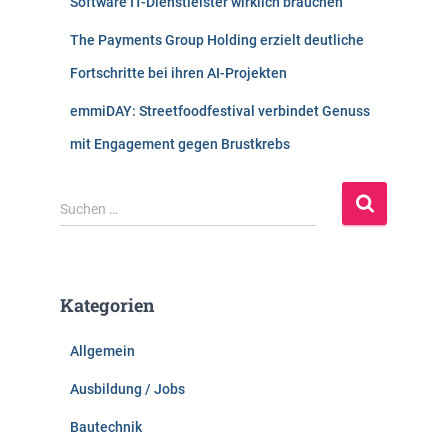
Software IT-Dienstleister wirklich brauchen
The Payments Group Holding erzielt deutliche
Fortschritte bei ihren AI-Projekten
emmiDAY: Streetfoodfestival verbindet Genuss
mit Engagement gegen Brustkrebs
S
Suchen …
u
c
h
e
Kategorien
n
n
Allgemein
a
c
Ausbildung / Jobs
h
:
Bautechnik