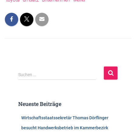
S
Suchen …
u
c
h
e
Neueste Beiträge
n
n
Wirtschaftsstaatssekretär Thomas Dörflinger
a
c
besucht Handwerksbetrieb im Kammerbezirk
h