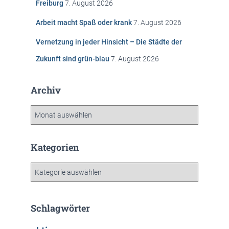
Freiburg
7. August 2026
:
Arbeit macht Spaß oder krank
7. August 2026
Vernetzung in jeder Hinsicht – Die Städte der
Zukunft sind grün-blau
7. August 2026
Archiv
A
r
c
h
Kategorien
i
v
K
a
t
e
Schlagwörter
g
o