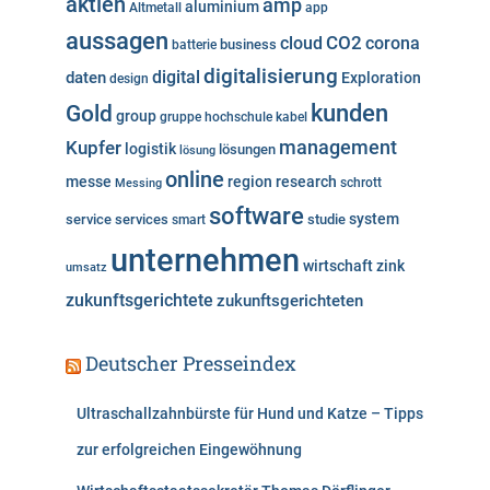
aktien
amp
aluminium
Altmetall
app
r
aussagen
i
cloud
CO2
corona
business
batterie
e
digitalisierung
digital
daten
Exploration
design
n
kunden
Gold
group
gruppe
hochschule
kabel
Kupfer
management
logistik
lösungen
lösung
online
messe
region
research
Messing
schrott
software
system
service
services
studie
smart
unternehmen
wirtschaft
zink
umsatz
zukunftsgerichtete
zukunftsgerichteten
Deutscher Presseindex
Ultraschallzahnbürste für Hund und Katze – Tipps
zur erfolgreichen Eingewöhnung