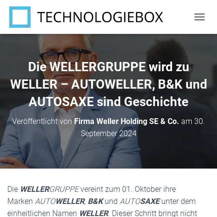
N
A
V
I
G
Die WELLERGRUPPE wird zu
A
T
WELLER – AUTOWELLER, B&K und
I
AUTOSAXE sind Geschichte
O
N
U
Veröffentlicht von
Firma Weller Holding SE & Co.
am
30.
M
September 2024
S
C
H
A
L
T
Die
WELLER
GRUPPE
vereint zum 01. Oktober ihre
E
N
Marken
AUTO
WELLER
,
B&K
und
AUTO
SAXE
unter dem
einheitlichen Namen
WELLER
. Dieser Schritt bringt nicht