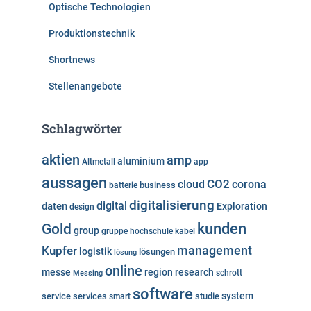
Optische Technologien
Produktionstechnik
Shortnews
Stellenangebote
Schlagwörter
aktien
amp
aluminium
Altmetall
app
aussagen
cloud
CO2
corona
business
batterie
digitalisierung
digital
daten
Exploration
design
kunden
Gold
group
gruppe
hochschule
kabel
Kupfer
management
logistik
lösungen
lösung
online
messe
region
research
Messing
schrott
software
system
service
services
studie
smart