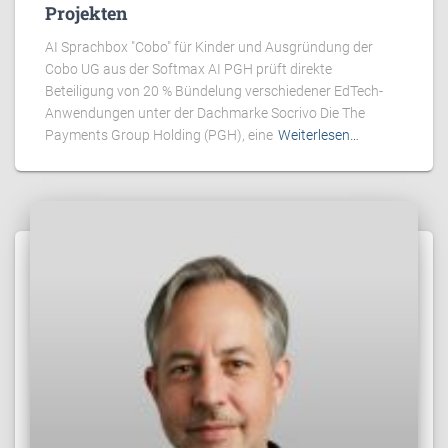
Projekten
AI Sprachbox "Cobo" für Kinder und Ausgründung der
Cobo UG aus der Softmax AI PGH prüft direkte
Beteiligung von 20 % Bündelung verschiedener EdTech-
Anwendungen unter der Dachmarke Socrivo Die The
Payments Group Holding (PGH), eine
Weiterlesen…