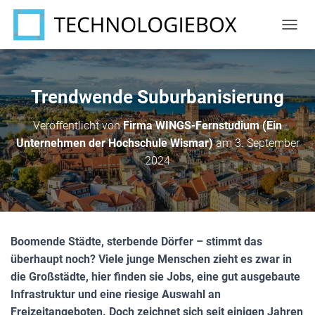
N
A
V
I
G
Trendwende Suburbanisierung
A
T
Veröffentlicht von
Firma WINGS-Fernstudium (Ein
I
Unternehmen der Hochschule Wismar)
am
3. September
O
N
2024
U
M
S
C
H
A
Boomende Städte, sterbende Dörfer – stimmt das
L
überhaupt noch? Viele junge Menschen zieht es zwar in
T
die Großstädte, hier finden sie Jobs, eine gut ausgebaute
E
N
Infrastruktur und eine riesige Auswahl an
Freizeitangeboten. Doch zeichnet sich seit einigen Jahren