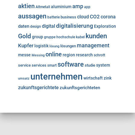
aktien
amp
aluminium
Altmetall
app
aussagen
cloud
CO2
corona
business
batterie
digitalisierung
digital
daten
Exploration
design
kunden
Gold
group
gruppe
hochschule
kabel
Kupfer
management
logistik
lösungen
lösung
online
messe
region
research
Messing
schrott
software
system
service
services
studie
smart
unternehmen
wirtschaft
zink
umsatz
zukunftsgerichtete
zukunftsgerichteten