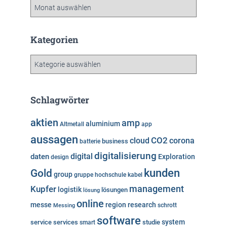
A
r
c
h
Kategorien
i
v
K
a
t
e
Schlagwörter
g
o
aktien
amp
aluminium
Altmetall
app
r
aussagen
i
cloud
CO2
corona
business
batterie
e
digitalisierung
digital
daten
Exploration
design
n
kunden
Gold
group
gruppe
hochschule
kabel
Kupfer
management
logistik
lösungen
lösung
online
messe
region
research
Messing
schrott
software
system
service
services
studie
smart