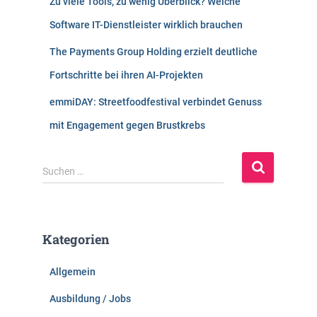
Zu viele Tools, zu wenig Überblick? Welche
Software IT-Dienstleister wirklich brauchen
The Payments Group Holding erzielt deutliche
Fortschritte bei ihren AI-Projekten
emmiDAY: Streetfoodfestival verbindet Genuss
mit Engagement gegen Brustkrebs
S
Suchen …
u
c
h
e
Kategorien
n
n
Allgemein
a
c
Ausbildung / Jobs
h