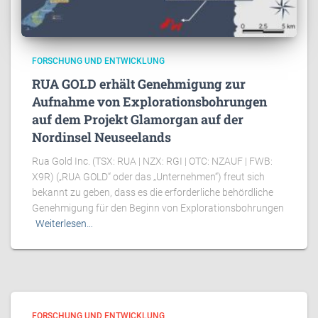
FORSCHUNG UND ENTWICKLUNG
RUA GOLD erhält Genehmigung zur
Aufnahme von Explorationsbohrungen
auf dem Projekt Glamorgan auf der
Nordinsel Neuseelands
Rua Gold Inc. (TSX: RUA | NZX: RGI | OTC: NZAUF | FWB:
X9R) („RUA GOLD“ oder das „Unternehmen“) freut sich
bekannt zu geben, dass es die erforderliche behördliche
Genehmigung für den Beginn von Explorationsbohrungen
Weiterlesen…
FORSCHUNG UND ENTWICKLUNG