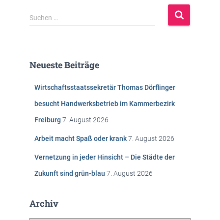
S
Suchen …
u
c
h
e
Neueste Beiträge
n
n
Wirtschaftsstaatssekretär Thomas Dörflinger
a
c
besucht Handwerksbetrieb im Kammerbezirk
h
Freiburg
7. August 2026
:
Arbeit macht Spaß oder krank
7. August 2026
Vernetzung in jeder Hinsicht – Die Städte der
Zukunft sind grün-blau
7. August 2026
Archiv