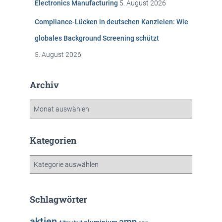
Electronics Manufacturing
5. August 2026
Compliance-Lücken in deutschen Kanzleien: Wie
globales Background Screening schützt
5. August 2026
Archiv
A
r
c
h
Kategorien
i
v
K
a
t
e
Schlagwörter
g
o
aktien
amp