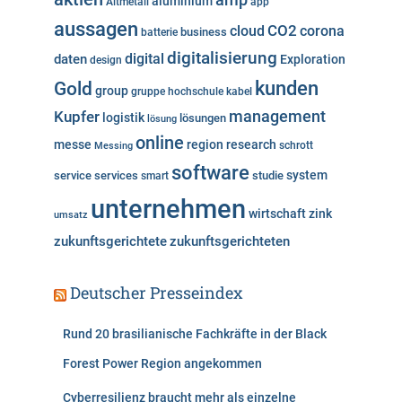
aluminium
Altmetall
app
r
aussagen
i
cloud
CO2
corona
business
batterie
e
digitalisierung
digital
daten
Exploration
design
n
kunden
Gold
group
gruppe
hochschule
kabel
Kupfer
management
logistik
lösungen
lösung
online
messe
region
research
Messing
schrott
software
system
service
services
studie
smart
unternehmen
wirtschaft
zink
umsatz
zukunftsgerichtete
zukunftsgerichteten
Deutscher Presseindex
Rund 20 brasilianische Fachkräfte in der Black
Forest Power Region angekommen
Cyberresilienz braucht mehr als einzelne