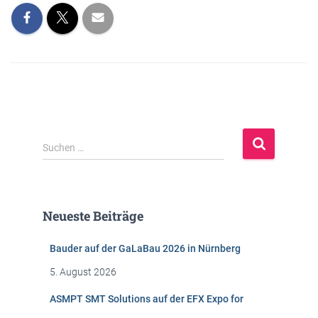
S
Suchen …
u
c
h
e
Neueste Beiträge
n
n
Bauder auf der GaLaBau 2026 in Nürnberg
a
c
5. August 2026
h
:
ASMPT SMT Solutions auf der EFX Expo for