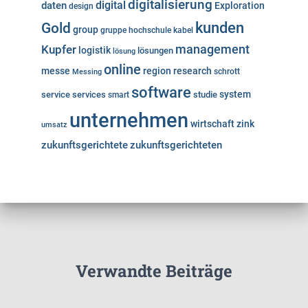
digitalisierung
digital
daten
Exploration
design
kunden
Gold
group
gruppe
hochschule
kabel
Kupfer
management
logistik
lösungen
lösung
online
messe
region
research
Messing
schrott
software
system
service
services
studie
smart
unternehmen
wirtschaft
zink
umsatz
zukunftsgerichtete
zukunftsgerichteten
Verwandte Beiträge