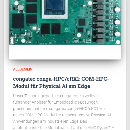
ALLGEMEIN
congatec conga-HPC/cRX1: COM-HPC-
Modul für Physical AI am Edge
Unser Technologiepartner congatec, ein weltweit
führender Anbieter für Embedded IoT-Lösungen,
präsentiert mit dem congatec conga-HPC/cRX1 ein
neues COM-HPC-Modul für rechenintensive Physical-AI-
Anwendungen am industriellen Edge. Das
applikationsfertige Modul basiert auf den AMD Ryzen™ AI