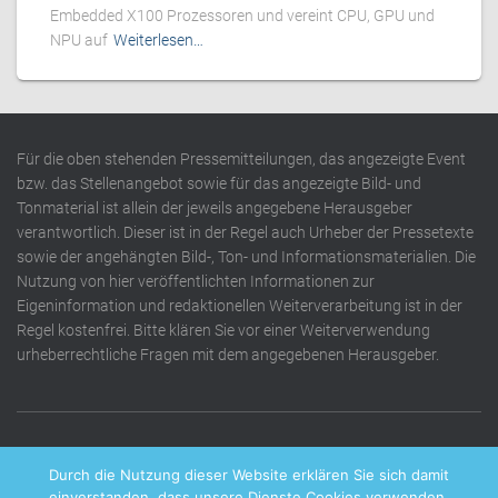
Embedded X100 Prozessoren und vereint CPU, GPU und
NPU auf
Weiterlesen…
Für die oben stehenden Pressemitteilungen, das angezeigte Event
bzw. das Stellenangebot sowie für das angezeigte Bild- und
Tonmaterial ist allein der jeweils angegebene Herausgeber
verantwortlich. Dieser ist in der Regel auch Urheber der Pressetexte
sowie der angehängten Bild-, Ton- und Informationsmaterialien. Die
Nutzung von hier veröffentlichten Informationen zur
Eigeninformation und redaktionellen Weiterverarbeitung ist in der
Regel kostenfrei. Bitte klären Sie vor einer Weiterverwendung
urheberrechtliche Fragen mit dem angegebenen Herausgeber.
DATENSCHUTZERKLÄRUNG
IMPRESSUM
KONTAKT
Durch die Nutzung dieser Website erklären Sie sich damit
einverstanden, dass unsere Dienste Cookies verwenden.