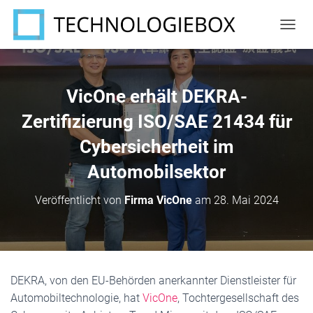
N
A
V
I
G
VicOne erhält DEKRA-
A
T
Zertifizierung ISO/SAE 21434 für
I
Cybersicherheit im
O
N
Automobilsektor
U
M
S
Veröffentlicht von
Firma VicOne
am
28. Mai 2024
C
H
A
L
T
E
DEKRA, von den EU-Behörden anerkannter Dienstleister für
N
Automobiltechnologie, hat
VicOne
, Tochtergesellschaft des