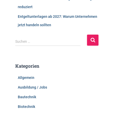
reduziert
Entgeltunterlagen ab 2027: Warum Unternehmen
jetzt handeln sollten
S
Suchen …
u
c
h
e
Kategorien
n
n
Allgemein
a
c
Ausbildung / Jobs
h
:
Bautechnik
Biotechnik