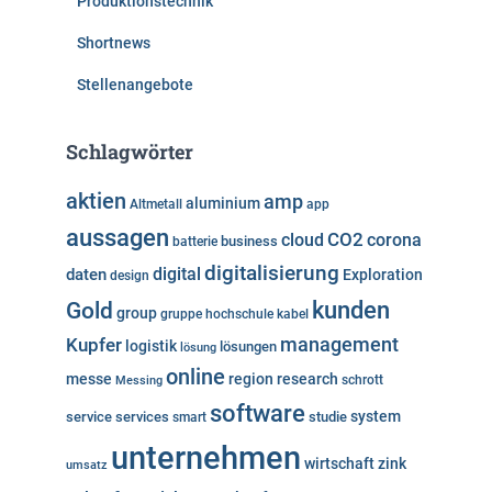
Produktionstechnik
Shortnews
Stellenangebote
Schlagwörter
aktien
amp
aluminium
Altmetall
app
aussagen
cloud
CO2
corona
business
batterie
digitalisierung
digital
daten
Exploration
design
kunden
Gold
group
gruppe
hochschule
kabel
Kupfer
management
logistik
lösungen
lösung
online
messe
region
research
Messing
schrott
software
system
service
services
studie
smart
unternehmen
wirtschaft
zink
umsatz