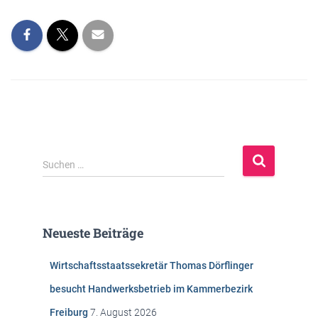
S
Suchen …
u
c
h
e
Neueste Beiträge
n
n
Wirtschaftsstaatssekretär Thomas Dörflinger
a
c
besucht Handwerksbetrieb im Kammerbezirk
h
Freiburg
7. August 2026
: