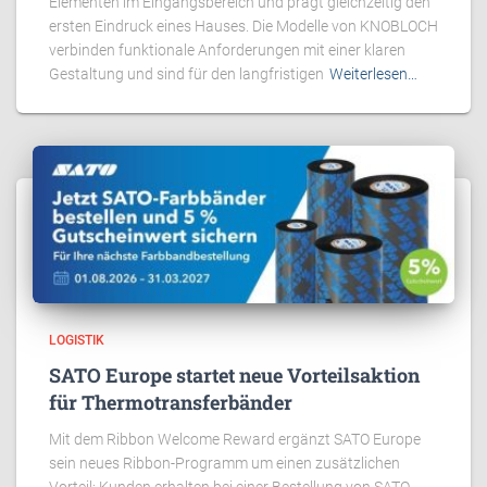
Elementen im Eingangsbereich und prägt gleichzeitig den
ersten Eindruck eines Hauses. Die Modelle von KNOBLOCH
verbinden funktionale Anforderungen mit einer klaren
Gestaltung und sind für den langfristigen
Weiterlesen…
LOGISTIK
SATO Europe startet neue Vorteilsaktion
für Thermotransferbänder
Mit dem Ribbon Welcome Reward ergänzt SATO Europe
sein neues Ribbon-Programm um einen zusätzlichen