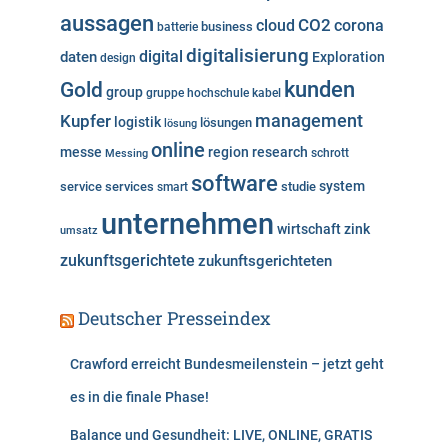
aussagen
i
cloud
CO2
corona
business
batterie
e
digitalisierung
digital
daten
Exploration
design
n
kunden
Gold
group
gruppe
hochschule
kabel
Kupfer
management
logistik
lösungen
lösung
online
messe
region
research
Messing
schrott
software
system
service
services
studie
smart
unternehmen
wirtschaft
zink
umsatz
zukunftsgerichtete
zukunftsgerichteten
Deutscher Presseindex
Crawford erreicht Bundesmeilenstein – jetzt geht
es in die finale Phase!
Balance und Gesundheit: LIVE, ONLINE, GRATIS