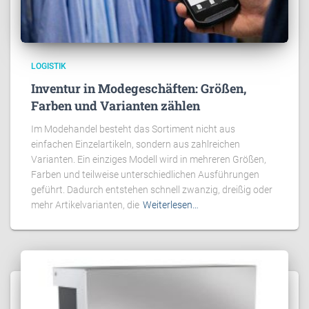
LOGISTIK
Inventur in Modegeschäften: Größen,
Farben und Varianten zählen
Im Modehandel besteht das Sortiment nicht aus
einfachen Einzelartikeln, sondern aus zahlreichen
Varianten. Ein einziges Modell wird in mehreren Größen,
Farben und teilweise unterschiedlichen Ausführungen
geführt. Dadurch entstehen schnell zwanzig, dreißig oder
mehr Artikelvarianten, die
Weiterlesen…