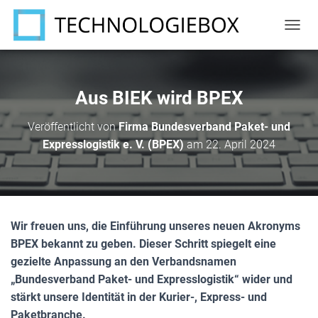
N
A
V
I
G
Aus BIEK wird BPEX
A
T
Veröffentlicht von
Firma Bundesverband Paket- und
I
Expresslogistik e. V. (BPEX)
am
22. April 2024
O
N
U
M
S
C
Wir freuen uns, die Einführung unseres neuen Akronyms
H
A
BPEX bekannt zu geben. Dieser Schritt spiegelt eine
L
gezielte Anpassung an den Verbandsnamen
T
„Bundesverband Paket- und Expresslogistik“ wider und
E
N
stärkt unsere Identität in der Kurier-, Express- und
Paketbranche.