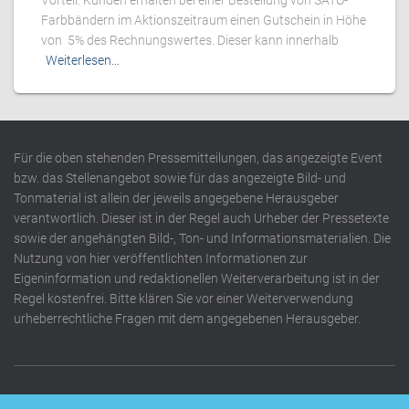
Vorteil: Kunden erhalten bei einer Bestellung von SATO-
Farbbändern im Aktionszeitraum einen Gutschein in Höhe
von 5% des Rechnungswertes. Dieser kann innerhalb
Weiterlesen…
Für die oben stehenden Pressemitteilungen, das angezeigte Event
bzw. das Stellenangebot sowie für das angezeigte Bild- und
Tonmaterial ist allein der jeweils angegebene Herausgeber
verantwortlich. Dieser ist in der Regel auch Urheber der Pressetexte
sowie der angehängten Bild-, Ton- und Informationsmaterialien. Die
Nutzung von hier veröffentlichten Informationen zur
Eigeninformation und redaktionellen Weiterverarbeitung ist in der
Regel kostenfrei. Bitte klären Sie vor einer Weiterverwendung
urheberrechtliche Fragen mit dem angegebenen Herausgeber.
DATENSCHUTZERKLÄRUNG
IMPRESSUM
KONTAKT