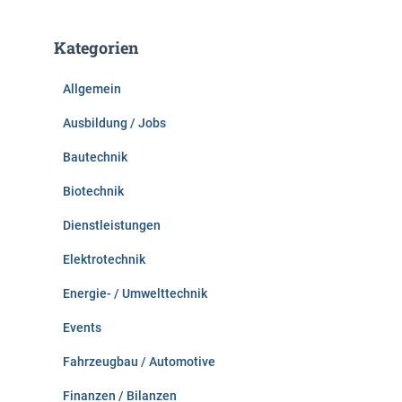
h
e
Kategorien
n
n
Allgemein
a
c
Ausbildung / Jobs
h
:
Bautechnik
Biotechnik
Dienstleistungen
Elektrotechnik
Energie- / Umwelttechnik
Events
Fahrzeugbau / Automotive
Finanzen / Bilanzen