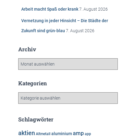
Arbeit macht Spaß oder krank
7. August 2026
Vernetzung in jeder Hinsicht – Die Städte der
Zukunft sind grün-blau
7. August 2026
Archiv
A
r
c
h
Kategorien
i
v
K
a
t
e
Schlagwörter
g
o
aktien
amp
aluminium
Altmetall
app
r