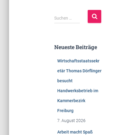
S
Suchen …
u
c
h
e
Neueste Beiträge
n
n
Wirtschaftsstaatssekr
a
c
etär Thomas Dörflinger
h
besucht
:
Handwerksbetrieb im
Kammerbezirk
Freiburg
7. August 2026
Arbeit macht Spaß