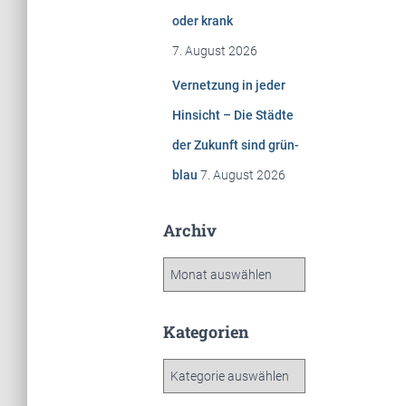
oder krank
7. August 2026
Vernetzung in jeder
Hinsicht – Die Städte
der Zukunft sind grün-
blau
7. August 2026
Archiv
A
r
c
h
Kategorien
i
v
K
a