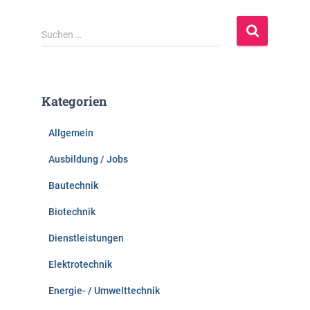
S
Suchen …
u
c
h
e
Kategorien
n
n
Allgemein
a
c
Ausbildung / Jobs
h
:
Bautechnik
Biotechnik
Dienstleistungen
Elektrotechnik
Energie- / Umwelttechnik