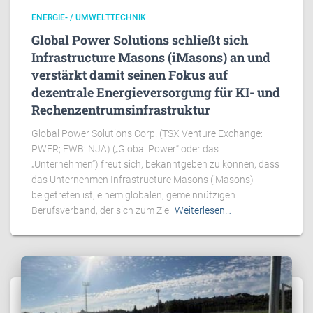
ENERGIE- / UMWELTTECHNIK
Global Power Solutions schließt sich
Infrastructure Masons (iMasons) an und
verstärkt damit seinen Fokus auf
dezentrale Energieversorgung für KI- und
Rechenzentrumsinfrastruktur
Global Power Solutions Corp. (TSX Venture Exchange:
PWER; FWB: NJA) („Global Power“ oder das
„Unternehmen“) freut sich, bekanntgeben zu können, dass
das Unternehmen Infrastructure Masons (iMasons)
beigetreten ist, einem globalen, gemeinnützigen
Berufsverband, der sich zum Ziel
Weiterlesen…