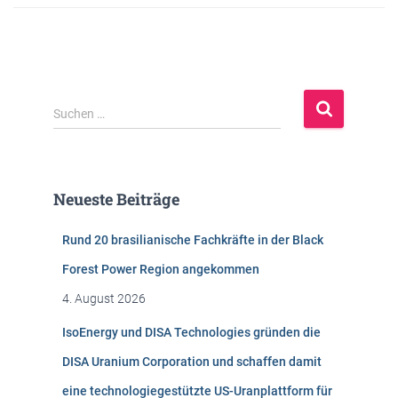
S
Suchen …
u
c
h
e
Neueste Beiträge
n
n
Rund 20 brasilianische Fachkräfte in der Black
a
c
Forest Power Region angekommen
h
4. August 2026
:
IsoEnergy und DISA Technologies gründen die
DISA Uranium Corporation und schaffen damit
eine technologiegestützte US-Uranplattform für