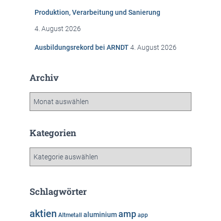
Produktion, Verarbeitung und Sanierung
4. August 2026
Ausbildungsrekord bei ARNDT
4. August 2026
Archiv
A
r
c
h
Kategorien
i
v
K
a
t
e
Schlagwörter
g
o
aktien
amp
aluminium
Altmetall
app
r