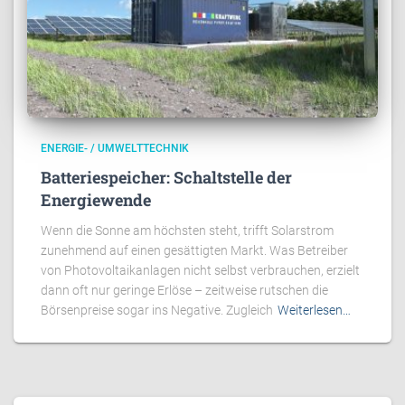
ENERGIE- / UMWELTTECHNIK
Batteriespeicher: Schaltstelle der
Energiewende
Wenn die Sonne am höchsten steht, trifft Solarstrom
zunehmend auf einen gesättigten Markt. Was Betreiber
von Photovoltaikanlagen nicht selbst verbrauchen, erzielt
dann oft nur geringe Erlöse – zeitweise rutschen die
Börsenpreise sogar ins Negative. Zugleich
Weiterlesen…