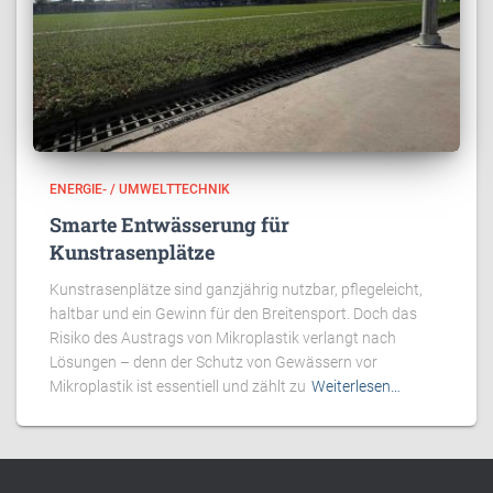
ENERGIE- / UMWELTTECHNIK
Smarte Entwässerung für
Kunstrasenplätze
Kunstrasenplätze sind ganzjährig nutzbar, pflegeleicht,
haltbar und ein Gewinn für den Breitensport. Doch das
Risiko des Austrags von Mikroplastik verlangt nach
Lösungen – denn der Schutz von Gewässern vor
Mikroplastik ist essentiell und zählt zu
Weiterlesen…