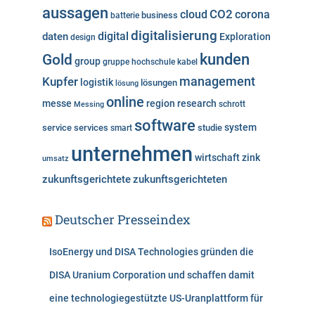
aussagen
i
cloud
CO2
corona
business
batterie
e
digitalisierung
digital
daten
Exploration
design
n
kunden
Gold
group
gruppe
hochschule
kabel
Kupfer
management
logistik
lösungen
lösung
online
messe
region
research
Messing
schrott
software
system
service
services
studie
smart
unternehmen
wirtschaft
zink
umsatz
zukunftsgerichtete
zukunftsgerichteten
Deutscher Presseindex
IsoEnergy und DISA Technologies gründen die
DISA Uranium Corporation und schaffen damit
eine technologiegestützte US-Uranplattform für