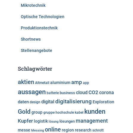
Mikrotechnik
Optische Technologien
Produktionstechnik
Shortnews
Stellenangebote
Schlagwörter
aktien
amp
aluminium
Altmetall
app
aussagen
cloud
CO2
corona
business
batterie
digitalisierung
digital
daten
Exploration
design
kunden
Gold
group
gruppe
hochschule
kabel
Kupfer
management
logistik
lösungen
lösung
online
messe
region
research
Messing
schrott