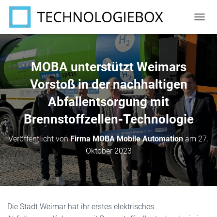
N
A
V
I
G
MOBA unterstützt Weimars
A
T
Vorstoß in der nachhaltigen
I
Abfallentsorgung mit
O
N
Brennstoffzellen-Technologie
U
M
S
Veröffentlicht von
Firma MOBA Mobile Automation
am
27.
C
Oktober 2023
H
A
L
T
E
N
Die Stadt Weimar hat ihr erstes elektrisches