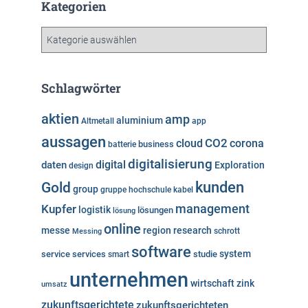
h
Kategorien
i
v
K
a
t
e
Schlagwörter
g
o
aktien
amp
aluminium
Altmetall
app
r
aussagen
i
cloud
CO2
corona
business
batterie
e
digitalisierung
digital
daten
Exploration
design
n
kunden
Gold
group
gruppe
hochschule
kabel
Kupfer
management
logistik
lösungen
lösung
online
messe
region
research
Messing
schrott
software
system
service
services
studie
smart
unternehmen
wirtschaft
zink
umsatz
zukunftsgerichtete
zukunftsgerichteten