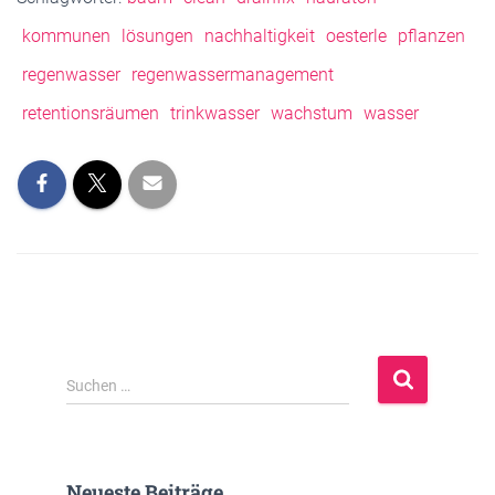
kommunen
lösungen
nachhaltigkeit
oesterle
pflanzen
regenwasser
regenwassermanagement
retentionsräumen
trinkwasser
wachstum
wasser
S
Suchen …
u
c
h
e
Neueste Beiträge