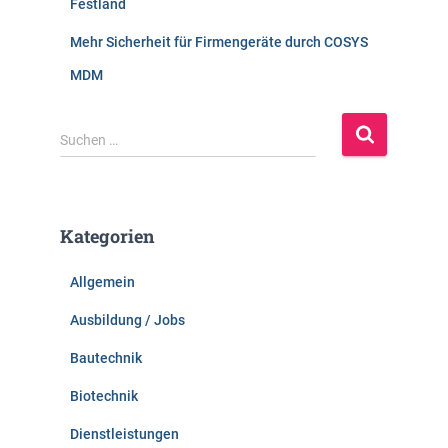
Festland
Mehr Sicherheit für Firmengeräte durch COSYS
MDM
S
Suchen …
u
c
h
e
Kategorien
n
n
Allgemein
a
c
Ausbildung / Jobs
h
:
Bautechnik
Biotechnik
Dienstleistungen