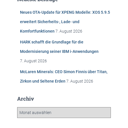
n
n
Neues OTA-Update für XPENG Modelle: XOS 5.9.5
a
c
erweitert Sicherheits-, Lade- und
h
Komfortfunktionen
7. August 2026
:
HARK schafft die Grundlage für die
Modernisierung seiner IBM i-Anwendungen
7. August 2026
McLaren Minerals: CEO Simon Finnis über Titan,
Zirkon und Seltene Erden
7. August 2026
Archiv
A
r
c