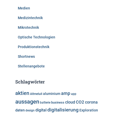
Medien
Medizintechnik
Mikrotechnik
Optische Technologien
Produktionstechnik
Shortnews
Stellenangebote
Schlagwörter
aktien
amp
aluminium
Altmetall
app
aussagen
cloud
CO2
corona
business
batterie
digitalisierung
digital
daten
Exploration
design