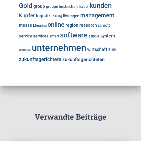
kunden
Gold
group
gruppe
hochschule
kabel
Kupfer
management
logistik
lösungen
lösung
online
messe
region
research
Messing
schrott
software
system
service
services
studie
smart
unternehmen
wirtschaft
zink
umsatz
zukunftsgerichtete
zukunftsgerichteten
Verwandte Beiträge