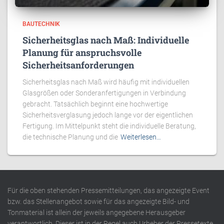
BAUTECHNIK
Sicherheitsglas nach Maß: Individuelle
Planung für anspruchsvolle
Sicherheitsanforderungen
Sicherheitsglas nach Maß wird häufig mit individuellen
Glasgrößen oder Sonderanfertigungen in Verbindung
gebracht. Tatsächlich beginnt eine hochwertige
Sicherheitsverglasung jedoch lange vor der eigentlichen
Fertigung. Im Mittelpunkt steht die individuelle Beratung,
die technische Planung und die
Weiterlesen…
Für die oben stehenden Pressemitteilungen, das angezeigte Event
bzw. das Stellenangebot sowie für das angezeigte Bild- und
Tonmaterial ist allein der jeweils angegebene Herausgeber
verantwortlich. Dieser ist in der Regel auch Urheber der Pressetexte