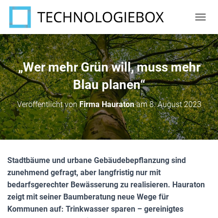
N
A
V
I
G
„Wer mehr Grün will, muss mehr
A
T
Blau planen“
I
O
Veröffentlicht von
Firma Hauraton
am
8. August 2023
N
U
M
S
C
H
Stadtbäume und urbane Gebäudebepflanzung sind
A
zunehmend gefragt, aber langfristig nur mit
L
T
bedarfsgerechter Bewässerung zu realisieren. Hauraton
E
zeigt mit seiner Baumberatung neue Wege für
N
Kommunen auf: Trinkwasser sparen – gereinigtes