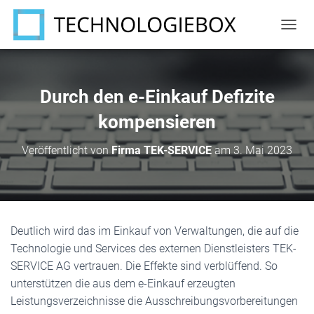
N
A
V
I
G
Durch den e-Einkauf Defizite
A
T
kompensieren
I
O
Veröffentlicht von
Firma TEK-SERVICE
am
3. Mai 2023
N
U
M
S
C
H
Deutlich wird das im Einkauf von Verwaltungen, die auf die
A
Technologie und Services des externen Dienstleisters TEK-
L
T
SERVICE AG vertrauen. Die Effekte sind verblüffend. So
E
unterstützen die aus dem e-Einkauf erzeugten
N
Leistungsverzeichnisse die Ausschreibungsvorbereitungen