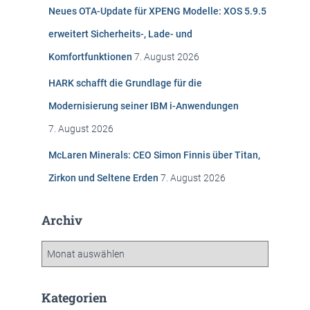
Neues OTA-Update für XPENG Modelle: XOS 5.9.5
a
c
erweitert Sicherheits-, Lade- und
h
Komfortfunktionen
7. August 2026
:
HARK schafft die Grundlage für die
Modernisierung seiner IBM i-Anwendungen
7. August 2026
McLaren Minerals: CEO Simon Finnis über Titan,
Zirkon und Seltene Erden
7. August 2026
Archiv
A
r
c
h
Kategorien
i