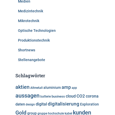
Medien
Medizintechnik
Mikrotechnik
Optische Technologien
Produktionstechnik
Shortnews
Stellenangebote
Schlagwörter
aktien
amp
aluminium
Altmetall
app
aussagen
cloud
CO2
corona
business
batterie
digitalisierung
digital
daten
Exploration
design
kunden
Gold
group
gruppe
hochschule
kabel