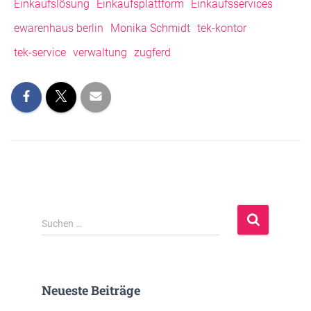
Einkaufslösung
Einkaufsplattform
Einkaufsservices
ewarenhaus berlin
Monika Schmidt
tek-kontor
tek-service
verwaltung
zugferd
S
Suchen …
u
c
h
e
Neueste Beiträge
n
n