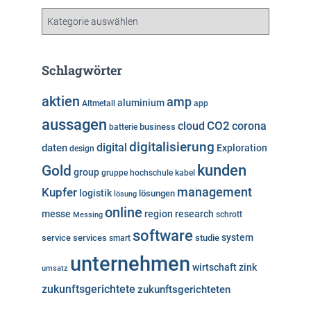
v
K
a
t
e
Schlagwörter
g
o
aktien
amp
aluminium
Altmetall
app
r
aussagen
i
cloud
CO2
corona
business
batterie
e
digitalisierung
digital
daten
Exploration
design
n
kunden
Gold
group
gruppe
hochschule
kabel
Kupfer
management
logistik
lösungen
lösung
online
messe
region
research
Messing
schrott
software
system
service
services
studie
smart
unternehmen
wirtschaft
zink
umsatz
zukunftsgerichtete
zukunftsgerichteten