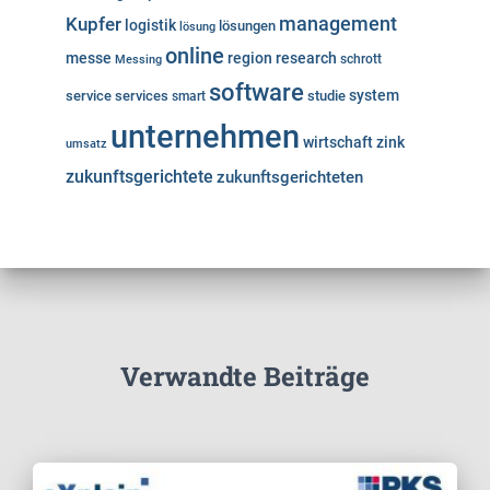
Kupfer
management
logistik
lösungen
lösung
online
messe
region
research
Messing
schrott
software
system
service
services
studie
smart
unternehmen
wirtschaft
zink
umsatz
zukunftsgerichtete
zukunftsgerichteten
Verwandte Beiträge