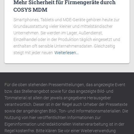
Mehr Sicherheit für Firmengeräte durch
COSYS MDM
Smartphones, Tablets und MDE-Geräte gehören heute zur
Grundausstattung vieler kleiner und mittelständischer
Unternehmen. Sie werden im Lager, Außendienst,
Einzelhandel oder in der Produktion täglich eingesetzt und
enthalten oft sensible Unternehmensdaten. Gleichzeitig
steigt mit jeder neuen
Weiterlesen…
Für die oben stehenden Pressemitteilungen, das angezeigte Event
bzw. das Stellenangebot sowie für das angezeigte Bild- und
Tonmaterial ist allein der jeweils angegebene Herausgeber
verantwortlich. Dieser ist in der Regel auch Urheber der Pressetexte
sowie der angehängten Bild-, Ton- und Informationsmaterialien. Die
Nutzung von hier veröffentlichten Informationen zur
Eigeninformation und redaktionellen Weiterverarbeitung ist in der
Regel kostenfrei. Bitte klären Sie vor einer Weiterverwendung