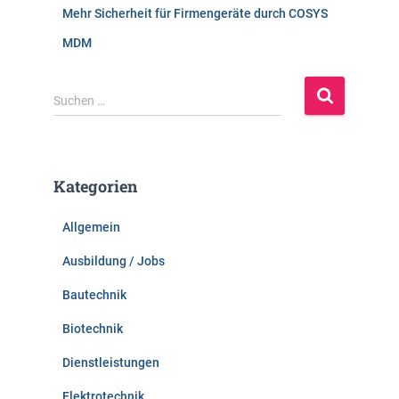
Mehr Sicherheit für Firmengeräte durch COSYS
MDM
S
Suchen …
u
c
h
e
Kategorien
n
n
Allgemein
a
c
Ausbildung / Jobs
h
:
Bautechnik
Biotechnik
Dienstleistungen
Elektrotechnik