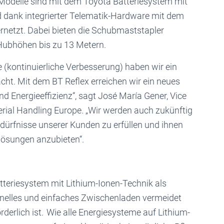
le Modelle sind mit dem Toyota Batteriesystem mit
d dank integrierter Telematik-Hardware mit dem
netzt. Dabei bieten die Schubmaststapler
 Hubhöhen bis zu 13 Metern.
(kontinuierliche Verbesserung) haben wir ein
t. Mit dem BT Reflex erreichen wir ein neues
d Energieeffizienz“, sagt José María Gener, Vice
rial Handling Europe. „Wir werden auch zukünftig
edürfnisse unserer Kunden zu erfüllen und ihnen
tlösungen anzubieten“.
tteriesystem mit Lithium-Ionen-Technik als
hnelles und einfaches Zwischenladen vermeidet
derlich ist. Wie alle Energiesysteme auf Lithium-