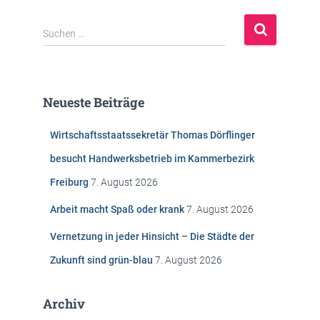
S
Suchen …
u
c
h
e
Neueste Beiträge
n
n
Wirtschaftsstaatssekretär Thomas Dörflinger
a
c
besucht Handwerksbetrieb im Kammerbezirk
h
Freiburg
7. August 2026
:
Arbeit macht Spaß oder krank
7. August 2026
Vernetzung in jeder Hinsicht – Die Städte der
Zukunft sind grün-blau
7. August 2026
Archiv