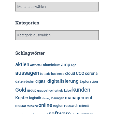
A
r
c
h
Kategorien
i
v
K
a
t
e
Schlagwörter
g
o
aktien
amp
aluminium
Altmetall
app
r
aussagen
i
cloud
CO2
corona
business
batterie
e
digitalisierung
digital
daten
Exploration
design
n
kunden
Gold
group
gruppe
hochschule
kabel
Kupfer
management
logistik
lösungen
lösung
online
messe
region
research
Messing
schrott
software