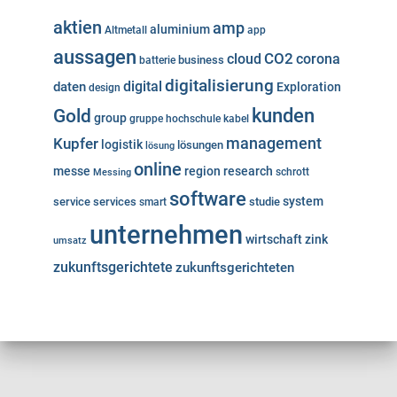
aktien
amp
aluminium
Altmetall
app
aussagen
cloud
CO2
corona
business
batterie
digitalisierung
digital
daten
Exploration
design
kunden
Gold
group
gruppe
hochschule
kabel
Kupfer
management
logistik
lösungen
lösung
online
messe
region
research
Messing
schrott
software
system
service
services
studie
smart
unternehmen
wirtschaft
zink
umsatz
zukunftsgerichtete
zukunftsgerichteten