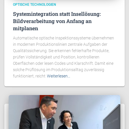
OPTISCHE TECHNOLOGIEN
Systemintegration statt Insellösung:
Bildverarbeitung von Anfang an
mitplanen
Automatische optische Inspektionssysteme übernehmen
in modernen Produktionslinien zentrale Aufgaben der
Qualitätssicherung. Sie erkennen fehlerhafte Produkte,
prüfen Vollständigkeit und Position, kontrollieren
Oberflächen oder lesen Codes und Klarschrift. Damit eine
solche Prüflösung im Produktionsalltag zuverlässig
funktioniert, reicht
Weiterlesen…