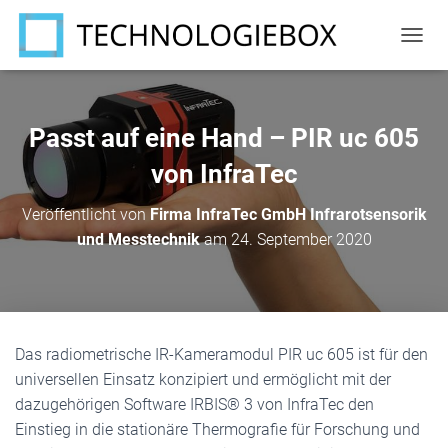
N
A
V
I
G
Passt auf eine Hand – PIR uc 605
A
T
von InfraTec
I
O
Veröffentlicht von
Firma InfraTec GmbH Infrarotsensorik
N
und Messtechnik
am
24. September 2020
U
M
S
C
H
A
Das radiometrische IR-Kameramodul PIR uc 605 ist für den
L
T
universellen Einsatz konzipiert und ermöglicht mit der
E
dazugehörigen Software IRBIS® 3 von InfraTec den
N
Einstieg in die stationäre Thermografie für Forschung und