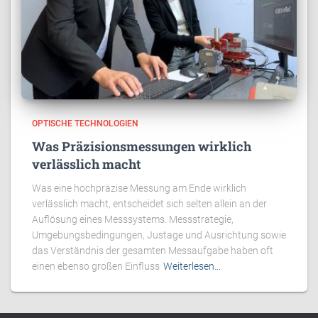
OPTISCHE TECHNOLOGIEN
Was Präzisionsmessungen wirklich
verlässlich macht
Was eine hochpräzise Messung am Ende wirklich
verlässlich macht, entscheidet sich selten allein an der
Auflösung eines Messsystems. Messstrategie,
Umgebungsbedingungen, Justage und Ausrichtung sowie
das Verständnis der gesamten Messaufgabe haben oft
einen ebenso großen Einfluss
Weiterlesen…