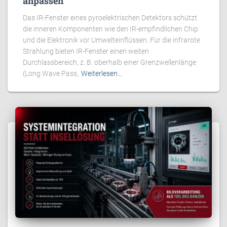
anpassen
Das IR-Fenster eines pyroelektrischen Detektors schützt
die inneren Komponenten wie den IR-empfindlichen Chip
und die Elektronik vor Umwelteinflüssen. Für die infrarote
Strahlung bieten IR-Fenster einen weiten
Durchlassbereich, z. B. oberhalb einer Grenzwellenlänge
(Long Wave Pass,
Weiterlesen…