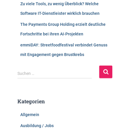
Zu viele Tools, zu wenig Überblick? Welche
Software IT-Dienstleister wirklich brauchen
The Payments Group Holding erzielt deutliche
Fortschritte bei ihren AI-Projekten
emmiDAY: Streetfoodfestival verbindet Genuss
mit Engagement gegen Brustkrebs
S
Suchen …
u
c
h
e
Kategorien
n
n
Allgemein
a
c
Ausbildung / Jobs
h