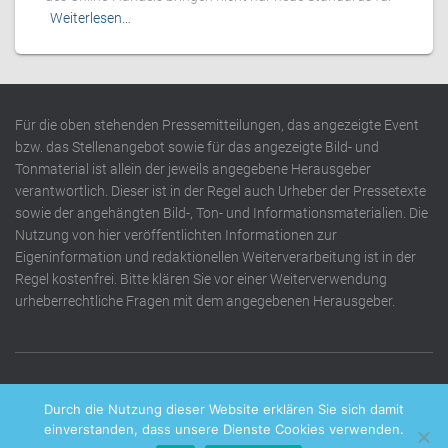
Weiterlesen…
Für die oben stehenden Pressemitteilungen, das angezeigte Event
bzw. das Stellenangebot sowie für das angezeigte Bild- und
Tonmaterial ist allein der jeweils angegebene Herausgeber
verantwortlich. Dieser ist in der Regel auch Urheber der Pressetexte
sowie der angehängten Bild-, Ton- und Informationsmaterialien. Die
Nutzung von hier veröffentlichten Informationen zur
Eigeninformation und redaktionellen Weiterverarbeitung ist in der
Regel kostenfrei. Bitte klären Sie vor einer Weiterverwendung
urheberrechtliche Fragen mit dem angegebenen Herausgeber.
DATENSCHUTZERKLÄRUNG
IMPRESSUM
KONTAKT
Durch die Nutzung dieser Website erklären Sie sich damit
einverstanden, dass unsere Dienste Cookies verwenden.