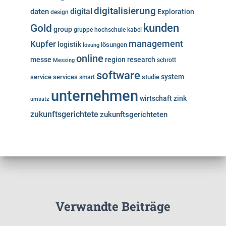
digitalisierung
digital
daten
Exploration
design
kunden
Gold
group
gruppe
hochschule
kabel
Kupfer
management
logistik
lösungen
lösung
online
messe
region
research
Messing
schrott
software
system
service
services
studie
smart
unternehmen
wirtschaft
zink
umsatz
zukunftsgerichtete
zukunftsgerichteten
Verwandte Beiträge