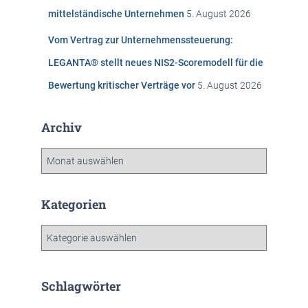
mittelständische Unternehmen
5. August 2026
Vom Vertrag zur Unternehmenssteuerung:
LEGANTA® stellt neues NIS2-Scoremodell für die
Bewertung kritischer Verträge vor
5. August 2026
Archiv
A
r
c
h
Kategorien
i
v
K
a
t
e
Schlagwörter
g
o