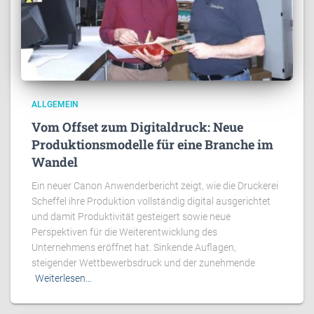
ALLGEMEIN
Vom Offset zum Digitaldruck: Neue
Produktionsmodelle für eine Branche im
Wandel
Ein neuer Canon Anwenderbericht zeigt, wie die Druckerei
Scheffel ihre Produktion vollständig digital ausgerichtet
und damit Produktivität gesteigert sowie neue
Perspektiven für die Weiterentwicklung des
Unternehmens eröffnet hat. Sinkende Auflagen,
steigender Wettbewerbsdruck und der zunehmende
Weiterlesen…