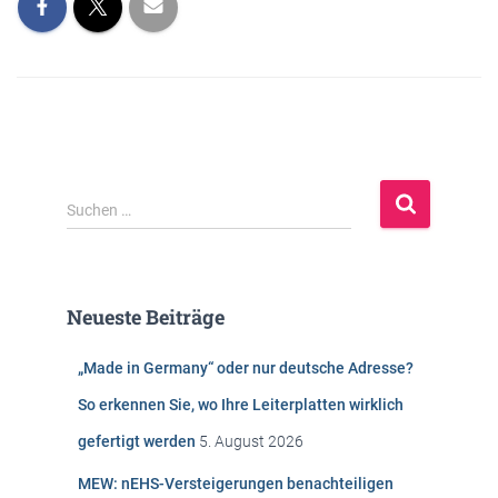
S
Suchen …
u
c
h
e
Neueste Beiträge
n
n
„Made in Germany“ oder nur deutsche Adresse?
a
c
So erkennen Sie, wo Ihre Leiterplatten wirklich
h
gefertigt werden
5. August 2026
:
MEW: nEHS-Versteigerungen benachteiligen