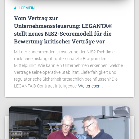
ALLGEMEIN
Vom Vertrag zur
Unternehmenssteuerung: LEGANTA®
stellt neues NIS2-Scoremodell für die
Bewertung kritischer Verträge vor
Mit der zunehmenden Umsetzung der NIS2-Richtlinie
rückt eine bislang oft unterschätzte Frage in den
Mittelpunkt: Wie kann ein Unternehmen erkennen, welche
Verträge seine operative Stabilität, Lieferfähigkeit und
regulatorische Sicherheit tatsächlich beeinflussen? Die
LEGANTA® Contract Intelligence
Weiterlesen…