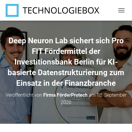
N
A
V
I
G
Deep Neuron Lab sichert sich Pro
A
T
FIT Fördermittel der
I
Investitionsbank Berlin für KI-
O
N
basierte Datenstrukturierung zum
U
M
Einsatz in der Finanzbranche
S
C
H
Veröffentlicht von
Firma FörderProtech
am
18. September
A
2020
L
T
E
N