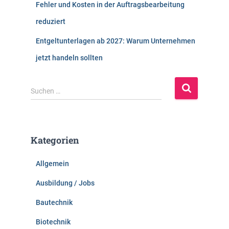
Fehler und Kosten in der Auftragsbearbeitung
reduziert
Entgeltunterlagen ab 2027: Warum Unternehmen
jetzt handeln sollten
S
Suchen …
u
c
h
e
Kategorien
n
n
Allgemein
a
c
Ausbildung / Jobs
h
:
Bautechnik
Biotechnik