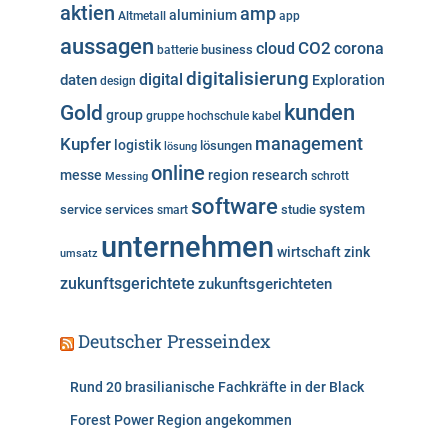
aktien
amp
aluminium
Altmetall
app
r
aussagen
i
cloud
CO2
corona
business
batterie
e
digitalisierung
digital
daten
Exploration
design
n
kunden
Gold
group
gruppe
hochschule
kabel
Kupfer
management
logistik
lösungen
lösung
online
messe
region
research
Messing
schrott
software
system
service
services
studie
smart
unternehmen
wirtschaft
zink
umsatz
zukunftsgerichtete
zukunftsgerichteten
Deutscher Presseindex
Rund 20 brasilianische Fachkräfte in der Black
Forest Power Region angekommen