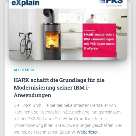
ALLGEMEIN
HARK schafft die Grundlage für die
Modernisierung seiner IBM i-
Anwendungen
Die HARK GmbH, einer der bekanntesten Hersteller von
Kaminen und Kachelöfen in Deutschland, hat gemeinsam
mit der PKS Software GmbH die Grundlage für die
Modernisierung ihrer IBM i-Anwendungen geschaffen. Ziel
war es, den technischen Zustand
Weiterlesen…