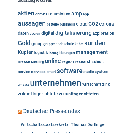
Schlagwörter
g
o
aktien
amp
aluminium
Altmetall
app
r
aussagen
i
cloud
CO2
corona
business
batterie
e
digitalisierung
digital
daten
Exploration
design
n
kunden
Gold
group
gruppe
hochschule
kabel
Kupfer
management
logistik
lösungen
lösung
online
messe
region
research
Messing
schrott
software
system
service
services
studie
smart
unternehmen
wirtschaft
zink
umsatz
zukunftsgerichtete
zukunftsgerichteten
Deutscher Presseindex
Wirtschaftsstaatssekretär Thomas Dörflinger