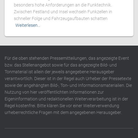
besonders hohe Anforderungen an die Funktechnik.
Zwischen Festland und Insel wechseln Funkzellen in
schneller Folge und Fahrzeugaufbauten schatten
Weiterlesen…
Für die oben stehenden Pressemitteilungen, das angezeigte Event
bzw. das Stellenangebot sowie für das angezeigte Bild- und
Tonmaterial ist allein der jeweils angegebene Herausgeber
verantwortlich. Dieser ist in der Regel auch Urheber der Pressetexte
sowie der angehängten Bild-, Ton- und Informationsmaterialien. Die
Nutzung von hier veröffentlichten Informationen zur
Eigeninformation und redaktionellen Weiterverarbeitung ist in der
Regel kostenfrei. Bitte klären Sie vor einer Weiterverwendung
urheberrechtliche Fragen mit dem angegebenen Herausgeber.