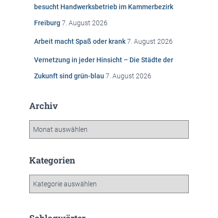
c
besucht Handwerksbetrieb im Kammerbezirk
h
Freiburg
7. August 2026
:
Arbeit macht Spaß oder krank
7. August 2026
Vernetzung in jeder Hinsicht – Die Städte der
Zukunft sind grün-blau
7. August 2026
Archiv
A
r
c
h
Kategorien
i
v
K
a
t
e