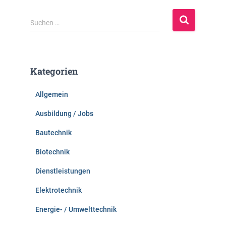
S
Suchen …
u
c
h
e
Kategorien
n
n
Allgemein
a
c
Ausbildung / Jobs
h
:
Bautechnik
Biotechnik
Dienstleistungen
Elektrotechnik
Energie- / Umwelttechnik