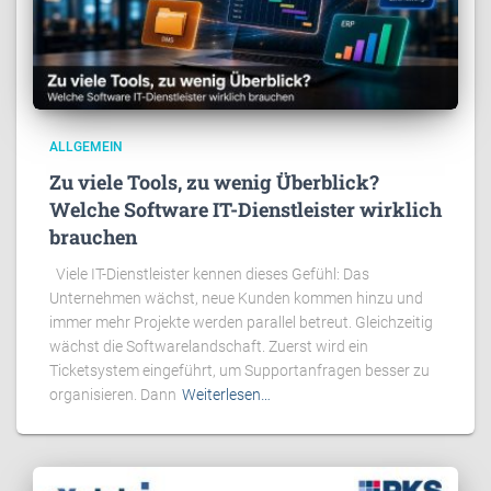
ALLGEMEIN
Zu viele Tools, zu wenig Überblick?
Welche Software IT-Dienstleister wirklich
brauchen
Viele IT-Dienstleister kennen dieses Gefühl: Das
Unternehmen wächst, neue Kunden kommen hinzu und
immer mehr Projekte werden parallel betreut. Gleichzeitig
wächst die Softwarelandschaft. Zuerst wird ein
Ticketsystem eingeführt, um Supportanfragen besser zu
organisieren. Dann
Weiterlesen…