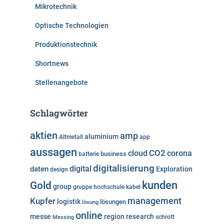
Mikrotechnik
Optische Technologien
Produktionstechnik
Shortnews
Stellenangebote
Schlagwörter
aktien
amp
aluminium
Altmetall
app
aussagen
cloud
CO2
corona
business
batterie
digitalisierung
digital
daten
Exploration
design
kunden
Gold
group
gruppe
hochschule
kabel
Kupfer
management
logistik
lösungen
lösung
online
messe
region
research
Messing
schrott