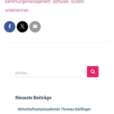
sammlungsmanagement
software
system
unternehmen
S
Suchen …
u
c
h
e
Neueste Beiträge
n
n
Wirtschaftsstaatssekretär Thomas Dörflinger
a