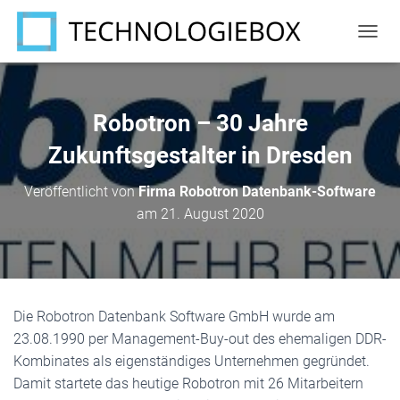
N
A
V
I
G
Robotron – 30 Jahre
A
T
Zukunftsgestalter in Dresden
I
O
Veröffentlicht von
Firma Robotron Datenbank-Software
N
am
21. August 2020
U
M
S
C
H
A
Die Robotron Datenbank Software GmbH wurde am
L
T
23.08.1990 per Management-Buy-out des ehemaligen DDR-
E
Kombinates als eigenständiges Unternehmen gegründet.
N
Damit startete das heutige Robotron mit 26 Mitarbeitern