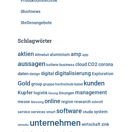
Produktionstechnik
Shortnews
Stellenangebote
Schlagwörter
aktien
amp
aluminium
Altmetall
app
aussagen
cloud
CO2
corona
business
batterie
digitalisierung
digital
daten
Exploration
design
kunden
Gold
group
gruppe
hochschule
kabel
Kupfer
management
logistik
lösungen
lösung
online
messe
region
research
Messing
schrott
software
system
service
services
studie
smart
unternehmen
wirtschaft
zink
umsatz