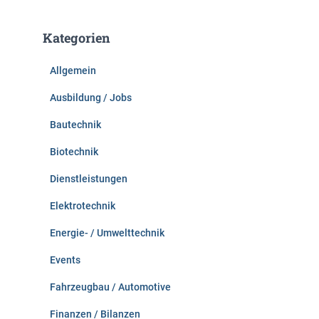
h
e
Kategorien
n
n
Allgemein
a
c
Ausbildung / Jobs
h
:
Bautechnik
Biotechnik
Dienstleistungen
Elektrotechnik
Energie- / Umwelttechnik
Events
Fahrzeugbau / Automotive
Finanzen / Bilanzen