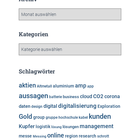
A
r
c
h
Kategorien
i
v
K
a
t
e
Schlagwörter
g
o
aktien
amp
aluminium
Altmetall
app
r
aussagen
i
cloud
CO2
corona
business
batterie
e
digitalisierung
digital
daten
Exploration
design
n
kunden
Gold
group
gruppe
hochschule
kabel
Kupfer
management
logistik
lösungen
lösung
online
messe
region
research
Messing
schrott