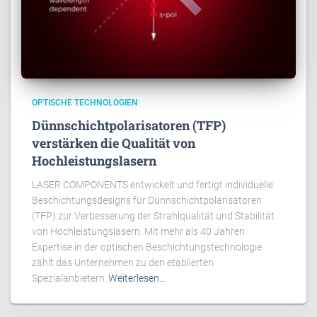
OPTISCHE TECHNOLOGIEN
Dünnschichtpolarisatoren (TFP)
verstärken die Qualität von
Hochleistungslasern
LASER COMPONENTS entwickelt und fertigt individuelle
Beschichtungsdesigns für Dünnschichtpolarisatoren
(TFP) zur Verbesserung der Strahlqualität und Stabilität
von Hochleistungslasern. Mit mehr als 40 Jahren
Expertise in der optischen Beschichtungstechnologie
zählt das Unternehmen zu den etablierten
Spezialanbietern
Weiterlesen…