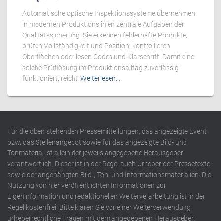
Automatische optische Inspektionssysteme übernehmen
in modernen Produktionslinien zentrale Aufgaben der
Qualitätssicherung. Sie erkennen fehlerhafte Produkte,
prüfen Vollständigkeit und Position, kontrollieren
Oberflächen oder lesen Codes und Klarschrift. Damit eine
solche Prüflösung im Produktionsalltag zuverlässig
funktioniert, reicht
Weiterlesen…
Für die oben stehenden Pressemitteilungen, das angezeigte Event
bzw. das Stellenangebot sowie für das angezeigte Bild- und
Tonmaterial ist allein der jeweils angegebene Herausgeber
verantwortlich. Dieser ist in der Regel auch Urheber der Pressetexte
sowie der angehängten Bild-, Ton- und Informationsmaterialien. Die
Nutzung von hier veröffentlichten Informationen zur
Eigeninformation und redaktionellen Weiterverarbeitung ist in der
Regel kostenfrei. Bitte klären Sie vor einer Weiterverwendung
urheberrechtliche Fragen mit dem angegebenen Herausgeber.