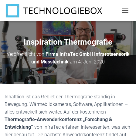
N
A
V
I
G
Inspiration Thermografie
A
T
Veröffentlicht von
Firma InfraTec GmbH Infrarotsensorik
I
und Messtechnik
am
4. Juni 2020
O
N
U
M
S
C
Inhaltlich ist das Gebiet der Thermografie ständig in
H
A
Bewegung. Wärmebildkameras, Software, Applikationen –
L
alles entwickelt sich weiter. Auf der kostenfreien
T
Thermografie-Anwenderkonferenz „Forschung &
E
N
Entwicklung“
von InfraTec erfahren Interessenten, was sich
hier genau tut. Die nächste Anwenderkonferenz findet auf