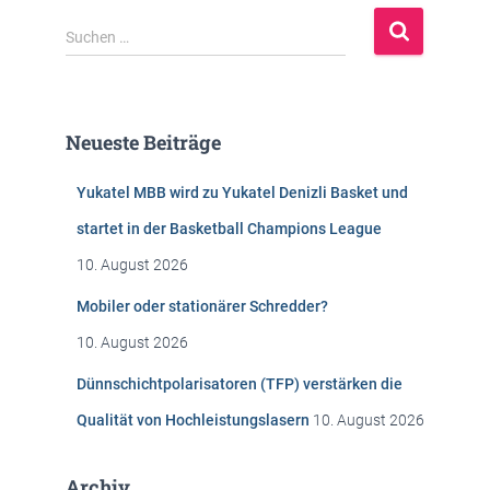
S
Suchen …
u
c
h
e
Neueste Beiträge
n
n
Yukatel MBB wird zu Yukatel Denizli Basket und
a
c
startet in der Basketball Champions League
h
10. August 2026
:
Mobiler oder stationärer Schredder?
10. August 2026
Dünnschichtpolarisatoren (TFP) verstärken die
Qualität von Hochleistungslasern
10. August 2026
Archiv