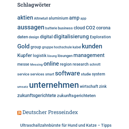
e
Schlagwörter
g
o
aktien
amp
aluminium
Altmetall
app
r
aussagen
i
cloud
CO2
corona
business
batterie
e
digitalisierung
digital
daten
Exploration
design
n
kunden
Gold
group
gruppe
hochschule
kabel
Kupfer
management
logistik
lösungen
lösung
online
messe
region
research
Messing
schrott
software
system
service
services
studie
smart
unternehmen
wirtschaft
zink
umsatz
zukunftsgerichtete
zukunftsgerichteten
Deutscher Presseindex
Ultraschallzahnbürste für Hund und Katze – Tipps