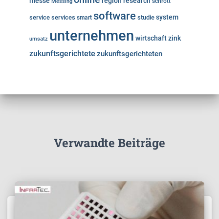
messe
region
research
Messing
schrott
software
system
service
services
studie
smart
unternehmen
wirtschaft
zink
umsatz
zukunftsgerichtete
zukunftsgerichteten
Verwandte Beiträge