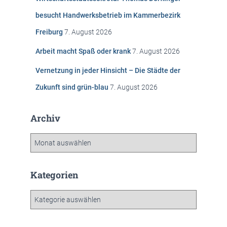
a
c
besucht Handwerksbetrieb im Kammerbezirk
h
Freiburg
7. August 2026
:
Arbeit macht Spaß oder krank
7. August 2026
Vernetzung in jeder Hinsicht – Die Städte der
Zukunft sind grün-blau
7. August 2026
Archiv
A
r
c
h
Kategorien
i
v
K
a
t