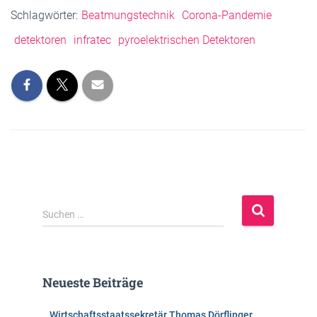
Schlagwörter:
Beatmungstechnik
Corona-Pandemie
detektoren
infratec
pyroelektrischen Detektoren
S
Suchen …
u
c
h
e
Neueste Beiträge
n
n
Wirtschaftsstaatssekretär Thomas Dörflinger