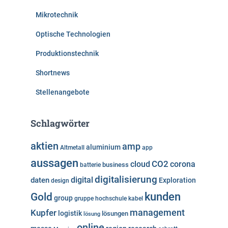
Mikrotechnik
Optische Technologien
Produktionstechnik
Shortnews
Stellenangebote
Schlagwörter
aktien
amp
aluminium
Altmetall
app
aussagen
cloud
CO2
corona
business
batterie
digitalisierung
digital
daten
Exploration
design
kunden
Gold
group
gruppe
hochschule
kabel
Kupfer
management
logistik
lösungen
lösung
online