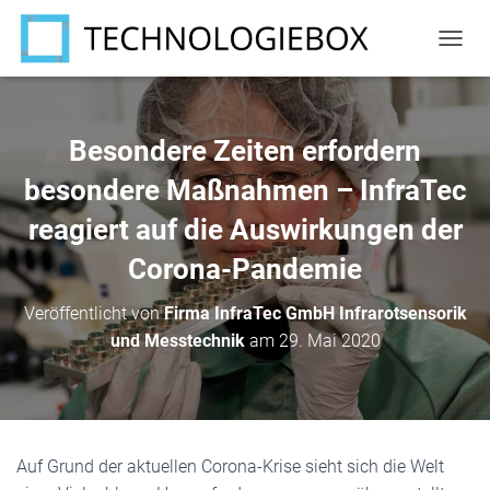
N
A
V
I
G
Besondere Zeiten erfordern
A
T
besondere Maßnahmen – InfraTec
I
reagiert auf die Auswirkungen der
O
N
Corona-Pandemie
U
M
S
Veröffentlicht von
Firma InfraTec GmbH Infrarotsensorik
C
und Messtechnik
am
29. Mai 2020
H
A
L
T
E
N
Auf Grund der aktuellen Corona-Krise sieht sich die Welt