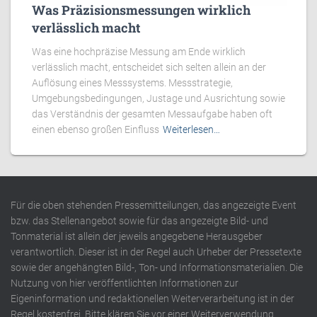
Was Präzisionsmessungen wirklich
verlässlich macht
Was eine hochpräzise Messung am Ende wirklich
verlässlich macht, entscheidet sich selten allein an der
Auflösung eines Messsystems. Messstrategie,
Umgebungsbedingungen, Justage und Ausrichtung sowie
das Verständnis der gesamten Messaufgabe haben oft
einen ebenso großen Einfluss
Weiterlesen…
Für die oben stehenden Pressemitteilungen, das angezeigte Event
bzw. das Stellenangebot sowie für das angezeigte Bild- und
Tonmaterial ist allein der jeweils angegebene Herausgeber
verantwortlich. Dieser ist in der Regel auch Urheber der Pressetexte
sowie der angehängten Bild-, Ton- und Informationsmaterialien. Die
Nutzung von hier veröffentlichten Informationen zur
Eigeninformation und redaktionellen Weiterverarbeitung ist in der
Regel kostenfrei. Bitte klären Sie vor einer Weiterverwendung