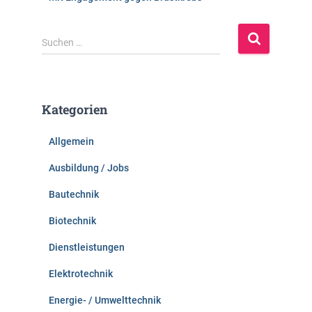
S
Suchen …
u
c
h
e
Kategorien
n
n
Allgemein
a
c
Ausbildung / Jobs
h
:
Bautechnik
Biotechnik
Dienstleistungen
Elektrotechnik
Energie- / Umwelttechnik