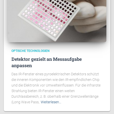
OPTISCHE TECHNOLOGIEN
Detektor gezielt an Messaufgabe
anpassen
Das IR-Fenster eines pyroelektrischen Detektors schützt
die inneren Komponenten wie den IR-empfindlichen Chip
und die Elektronik vor Umwelteinflüssen. Für die infrarote
Strahlung bieten IR-Fenster einen weiten
Durchlassbereich, z. B. oberhalb einer Grenzwellenlänge
(Long Wave Pass,
Weiterlesen…