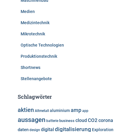
Maschinenbau
Medien
Medizintechnik
Mikrotechnik
Optische Technologien
Produktionstechnik
Shortnews
Stellenangebote
Schlagwörter
aktien
amp
aluminium
Altmetall
app
aussagen
cloud
CO2
corona
business
batterie
digitalisierung
digital
daten
Exploration
design