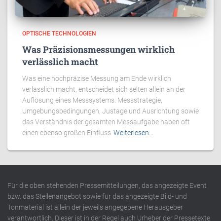
OPTISCHE TECHNOLOGIEN
Was Präzisionsmessungen wirklich
verlässlich macht
Was eine hochpräzise Messung am Ende wirklich
verlässlich macht, entscheidet sich selten allein an der
Auflösung eines Messsystems. Messstrategie,
Umgebungsbedingungen, Justage und Ausrichtung sowie
das Verständnis der gesamten Messaufgabe haben oft
einen ebenso großen Einfluss
Weiterlesen…
Für die oben stehenden Pressemitteilungen, das angezeigte Event
bzw. das Stellenangebot sowie für das angezeigte Bild- und
Tonmaterial ist allein der jeweils angegebene Herausgeber
verantwortlich. Dieser ist in der Regel auch Urheber der Pressetexte