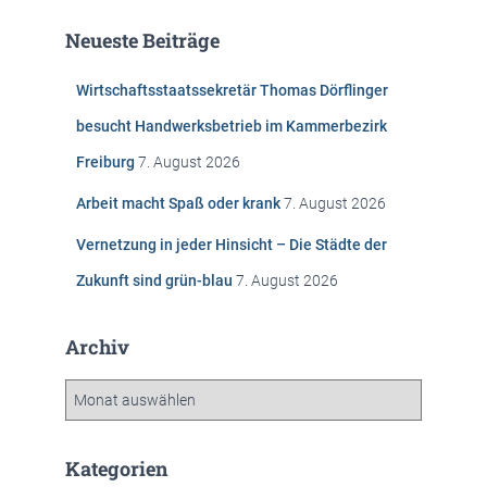
e
Neueste Beiträge
n
n
Wirtschaftsstaatssekretär Thomas Dörflinger
a
c
besucht Handwerksbetrieb im Kammerbezirk
h
Freiburg
7. August 2026
:
Arbeit macht Spaß oder krank
7. August 2026
Vernetzung in jeder Hinsicht – Die Städte der
Zukunft sind grün-blau
7. August 2026
Archiv
A
r
c
h
Kategorien
i