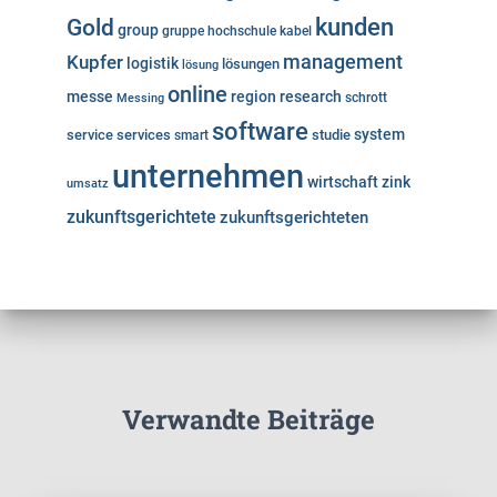
kunden
Gold
group
gruppe
hochschule
kabel
Kupfer
management
logistik
lösungen
lösung
online
messe
region
research
Messing
schrott
software
system
service
services
studie
smart
unternehmen
wirtschaft
zink
umsatz
zukunftsgerichtete
zukunftsgerichteten
Verwandte Beiträge