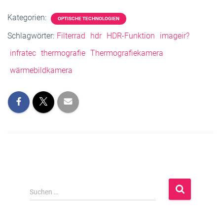
Kategorien:
OPTISCHE TECHNOLOGIEN
Schlagwörter:
Filterrad
hdr
HDR-Funktion
imageir?
infratec
thermografie
Thermografiekamera
wärmebildkamera
S
Suchen …
u
c
h