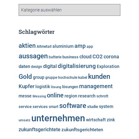
v
K
a
t
e
Schlagwörter
g
o
aktien
amp
aluminium
Altmetall
app
r
aussagen
i
cloud
CO2
corona
business
batterie
e
digitalisierung
digital
daten
Exploration
design
n
kunden
Gold
group
gruppe
hochschule
kabel
Kupfer
management
logistik
lösungen
lösung
online
messe
region
research
Messing
schrott
software
system
service
services
studie
smart
unternehmen
wirtschaft
zink
umsatz
zukunftsgerichtete
zukunftsgerichteten