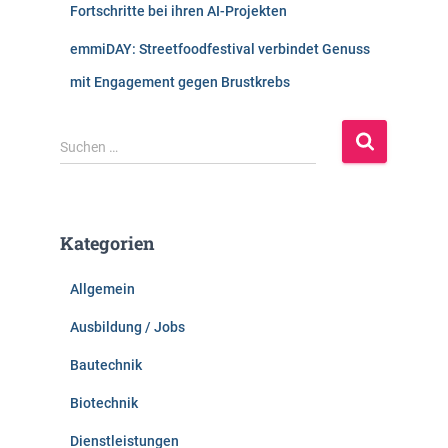
Fortschritte bei ihren AI-Projekten
emmiDAY: Streetfoodfestival verbindet Genuss
mit Engagement gegen Brustkrebs
S
Suchen …
u
c
h
e
Kategorien
n
n
Allgemein
a
c
Ausbildung / Jobs
h
:
Bautechnik
Biotechnik
Dienstleistungen