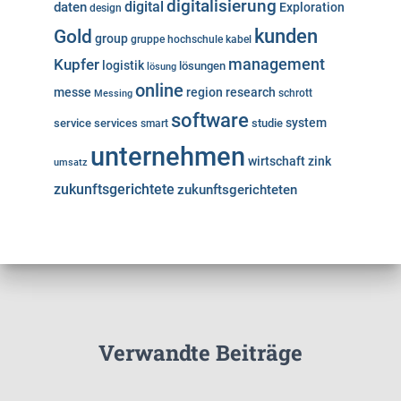
digitalisierung
digital
daten
Exploration
design
kunden
Gold
group
gruppe
hochschule
kabel
Kupfer
management
logistik
lösungen
lösung
online
messe
region
research
Messing
schrott
software
system
service
services
studie
smart
unternehmen
wirtschaft
zink
umsatz
zukunftsgerichtete
zukunftsgerichteten
Verwandte Beiträge