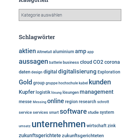
i
v
K
a
t
e
Schlagwörter
g
o
aktien
amp
aluminium
Altmetall
app
r
aussagen
i
cloud
CO2
corona
business
batterie
e
digitalisierung
digital
daten
Exploration
design
n
kunden
Gold
group
gruppe
hochschule
kabel
Kupfer
management
logistik
lösungen
lösung
online
messe
region
research
Messing
schrott
software
system
service
services
studie
smart
unternehmen
wirtschaft
zink
umsatz
zukunftsgerichtete
zukunftsgerichteten