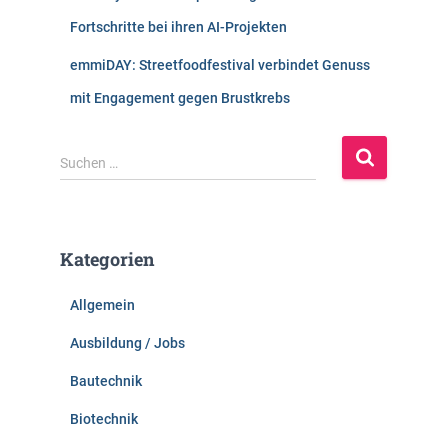
Fortschritte bei ihren AI-Projekten
emmiDAY: Streetfoodfestival verbindet Genuss
mit Engagement gegen Brustkrebs
S
Suchen …
u
c
h
e
Kategorien
n
n
Allgemein
a
c
Ausbildung / Jobs
h
:
Bautechnik
Biotechnik