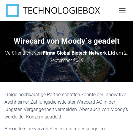
N
A
V
I
G
Wirecard von Moody´s geadelt
A
T
Veröffentlicht von
Firma Global Biotech Network Ltd
am
2.
I
September 2019
O
N
U
M
S
C
Einige hochkarätige Partnerschaften konnte der innovative
H
A
Aschheimer Zahlungsdienstleister Wirecard AG in der
L
jüngsten Vergangenheit vermelden. Aber auch von Moody’s
T
wurde der Konzern geadelt!
E
N
Besonders hervorzuheben ist unter den jüngsten