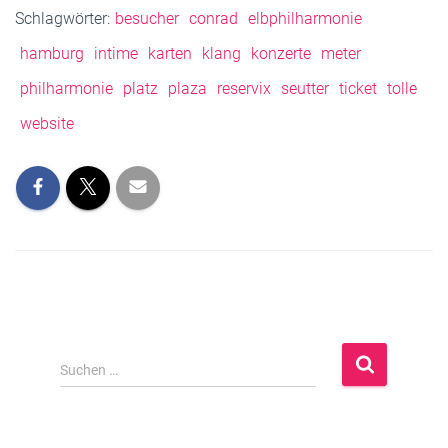
Schlagwörter:
besucher
conrad
elbphilharmonie
hamburg
intime
karten
klang
konzerte
meter
philharmonie
platz
plaza
reservix
seutter
ticket
tolle
website
S
Suchen …
u
c
h