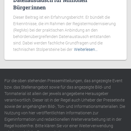
Datenaustausch für Millionen
Bürger:innen
Dieser Beitrag ist ein Erfahrungsbericht. Er bündelt die
Erkenntnisse, die im Rahmen der Registermodernisierung
(RegMo) bei der praktischen Anbindung an den
behördenübergreifenden Datenaustausch entstanden
sind. Dabei werden fachliche Grundfragen und die
technischen Stolpersteine bei der
Weiterlesen…
Für die oben stehenden Pressemitteilungen, das angezeigte Event
bzw. das Stellenangebot sowie für das angezeigte Bild- und
Tonmaterial ist allein der jeweils angegebene Herausgeber
verantwortlich. Dieser ist in der Regel auch Urheber der Pressetexte
sowie der angehängten Bild-, Ton- und Informationsmaterialien. Die
Nutzung von hier veröffentlichten Informationen zur
Eigeninformation und redaktionellen Weiterverarbeitung ist in der
Regel kostenfrei. Bitte klären Sie vor einer Weiterverwendung