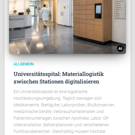
ALLGEMEIN
Universitätsspital: Materiallogistik
zwischen Stationen digitalisieren
Ein Universitätsspital ist eine logistische
Hochleistungsumgebung. Täglich bewegen sich
Medikamente, Sterilgüter, Laborproben, Blutkonserven,
medizinische Geräte, Verbrauchsmaterialien und
Patientenunterlagen zwischen Apotheke, Labor, OP,
Intensivstation, Bettenstationen und verschiedenen
Funktionsbereichen. Gleichzeitig müssen höchste