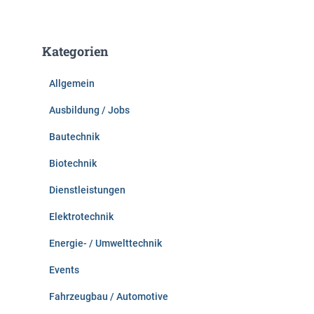
c
h
e
Kategorien
n
n
Allgemein
a
c
Ausbildung / Jobs
h
:
Bautechnik
Biotechnik
Dienstleistungen
Elektrotechnik
Energie- / Umwelttechnik
Events
Fahrzeugbau / Automotive