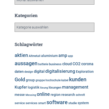
r
c
h
Kategorien
i
v
K
a
t
e
Schlagwörter
g
o
aktien
amp
aluminium
Altmetall
app
r
aussagen
i
cloud
CO2
corona
business
batterie
e
digitalisierung
digital
daten
Exploration
design
n
kunden
Gold
group
gruppe
hochschule
kabel
Kupfer
management
logistik
lösungen
lösung
online
messe
region
research
Messing
schrott
software
system
service
services
studie
smart