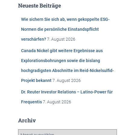
e
Neueste Beiträge
n
n
Wie sichern Sie sich ab, wenn gekoppelte ESG-
a
c
Normen die persönliche Einstandspflicht
h
verschärfen?
7. August 2026
:
Canada Nickel gibt weitere Ergebnisse aus
Explorationsbohrungen sowie die bislang
hochgradigsten Abschnitte im Reid-Nickelsulfid-
Projekt bekannt
7. August 2026
Dr. Reuter Investor Relations – Latino-Power für
Frequentis
7. August 2026
Archiv
A