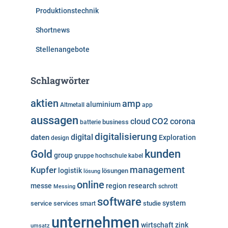
Produktionstechnik
Shortnews
Stellenangebote
Schlagwörter
aktien
amp
aluminium
Altmetall
app
aussagen
cloud
CO2
corona
business
batterie
digitalisierung
digital
daten
Exploration
design
kunden
Gold
group
gruppe
hochschule
kabel
Kupfer
management
logistik
lösungen
lösung
online
messe
region
research
Messing
schrott
software
system
service
services
studie
smart
unternehmen
wirtschaft
zink
umsatz