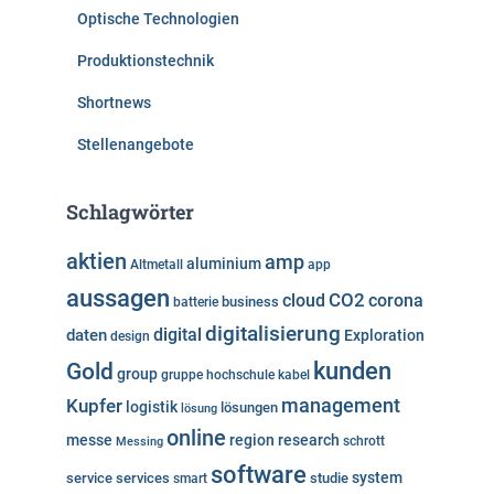
Optische Technologien
Produktionstechnik
Shortnews
Stellenangebote
Schlagwörter
aktien
amp
aluminium
Altmetall
app
aussagen
cloud
CO2
corona
business
batterie
digitalisierung
digital
daten
Exploration
design
kunden
Gold
group
gruppe
hochschule
kabel
Kupfer
management
logistik
lösungen
lösung
online
messe
region
research
Messing
schrott
software
system
service
services
studie
smart