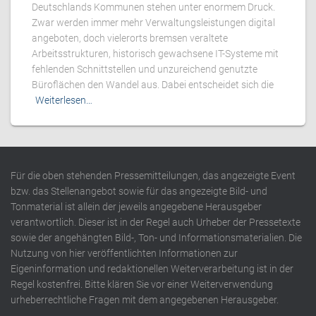
Deutschlands Kommunen stehen unter enormem Druck.
Zwar werden immer mehr Verwaltungsleistungen digital
angeboten, doch vielerorts bremsen veraltete
Arbeitsstrukturen, historisch gewachsene IT-Systeme mit
fehlenden Schnittstellen und unzureichend genutzte
Büroflächen den Wandel aus. Dabei entscheidet sich die
Weiterlesen…
Für die oben stehenden Pressemitteilungen, das angezeigte Event
bzw. das Stellenangebot sowie für das angezeigte Bild- und
Tonmaterial ist allein der jeweils angegebene Herausgeber
verantwortlich. Dieser ist in der Regel auch Urheber der Pressetexte
sowie der angehängten Bild-, Ton- und Informationsmaterialien. Die
Nutzung von hier veröffentlichten Informationen zur
Eigeninformation und redaktionellen Weiterverarbeitung ist in der
Regel kostenfrei. Bitte klären Sie vor einer Weiterverwendung
urheberrechtliche Fragen mit dem angegebenen Herausgeber.