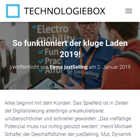
N
A
V
I
G
So funktioniert der kluge Laden
A
T
2019!
I
O
Veröffentlicht von
Firma justSelling
am
2. Januar 2019
N
U
M
S
C
H
Alles beginnt mit dem Kunden. Das Spielfeld ist in Zeiten
A
der Digitalisierung allerdings unkalkulierbarer,
L
T
unübersichtlicher und schneller geworden. „Das vielfältige
E
Potenzial muss nur richtig genutzt werden“, meint Michael
N
Schäfer, der Geschäftsführer der justSelling. Mut, Dynamik