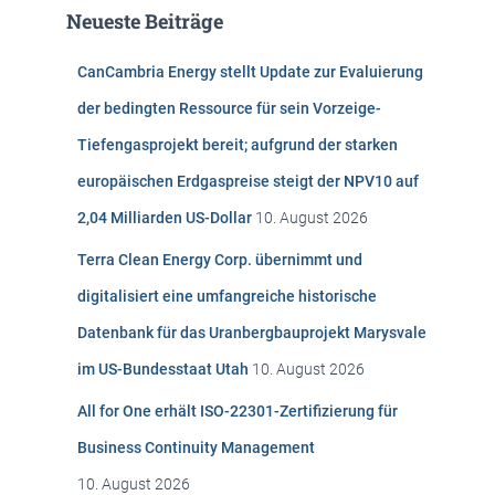
e
Neueste Beiträge
n
n
CanCambria Energy stellt Update zur Evaluierung
a
c
der bedingten Ressource für sein Vorzeige-
h
Tiefengasprojekt bereit; aufgrund der starken
:
europäischen Erdgaspreise steigt der NPV10 auf
2,04 Milliarden US-Dollar
10. August 2026
Terra Clean Energy Corp. übernimmt und
digitalisiert eine umfangreiche historische
Datenbank für das Uranbergbauprojekt Marysvale
im US-Bundesstaat Utah
10. August 2026
All for One erhält ISO-22301-Zertifizierung für
Business Continuity Management
10. August 2026