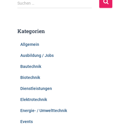
S
Suchen …
u
c
h
e
Kategorien
n
n
Allgemein
a
c
Ausbildung / Jobs
h
:
Bautechnik
Biotechnik
Dienstleistungen
Elektrotechnik
Energie- / Umwelttechnik
Events