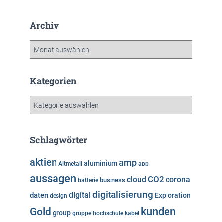
Archiv
A
r
c
h
Kategorien
i
v
K
a
t
e
Schlagwörter
g
o
aktien
amp
aluminium
Altmetall
app
r
aussagen
i
cloud
CO2
corona
business
batterie
e
digitalisierung
digital
daten
Exploration
design
n
kunden
Gold
group
gruppe
hochschule
kabel