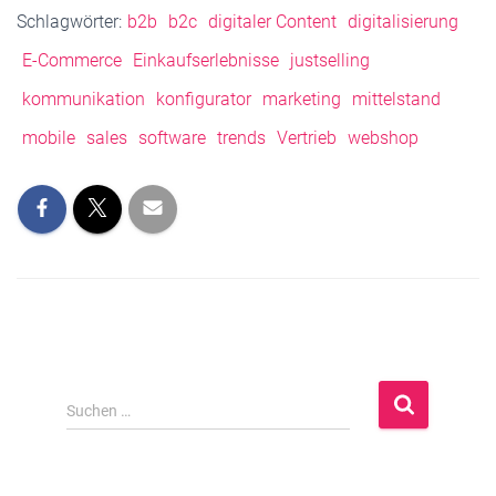
Schlagwörter:
b2b
b2c
digitaler Content
digitalisierung
E-Commerce
Einkaufserlebnisse
justselling
kommunikation
konfigurator
marketing
mittelstand
mobile
sales
software
trends
Vertrieb
webshop
S
Suchen …
u
c
h