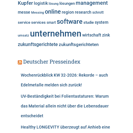
Kupfer
management
logistik
lösungen
lösung
online
messe
region
research
Messing
schrott
software
system
service
services
studie
smart
unternehmen
wirtschaft
zink
umsatz
zukunftsgerichtete
zukunftsgerichteten
Deutscher Presseindex
Wochenrückblick KW 32-2026: Rekorde – auch
Edelmetalle melden sich zurück!
UV-Beständigkeit bei Folientastaturen: Warum
das Material allein nicht über die Lebensdauer
entscheidet
Healthy LONGEVITY überzeugt auf Anhieb eine