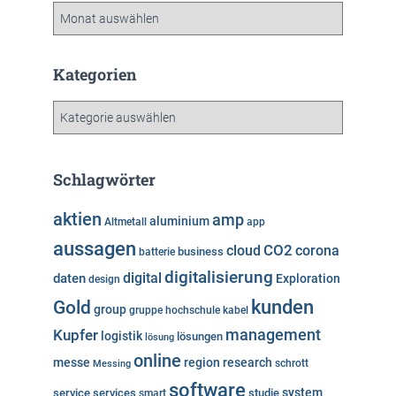
A
r
c
h
Kategorien
i
v
K
a
t
e
Schlagwörter
g
o
aktien
amp
aluminium
Altmetall
app
r
aussagen
i
cloud
CO2
corona
business
batterie
e
digitalisierung
digital
daten
Exploration
design
n
kunden
Gold
group
gruppe
hochschule
kabel
Kupfer
management
logistik
lösungen
lösung
online
messe
region
research
Messing
schrott
software
system
service
services
studie
smart