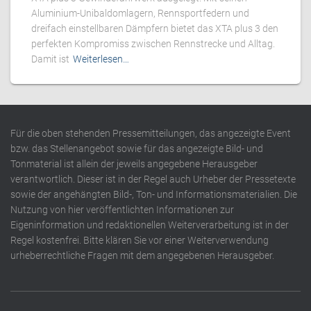
Aluminium-Unibaldomlagern, Rennsportfedern und
dreifach einstellbaren Dämpfern bietet das XTA plus 3 den
perfekten Kompromiss zwischen Rennstrecke und Alltag.
Damit ist
Weiterlesen…
Für die oben stehenden Pressemitteilungen, das angezeigte Event
bzw. das Stellenangebot sowie für das angezeigte Bild- und
Tonmaterial ist allein der jeweils angegebene Herausgeber
verantwortlich. Dieser ist in der Regel auch Urheber der Pressetexte
sowie der angehängten Bild-, Ton- und Informationsmaterialien. Die
Nutzung von hier veröffentlichten Informationen zur
Eigeninformation und redaktionellen Weiterverarbeitung ist in der
Regel kostenfrei. Bitte klären Sie vor einer Weiterverwendung
urheberrechtliche Fragen mit dem angegebenen Herausgeber.