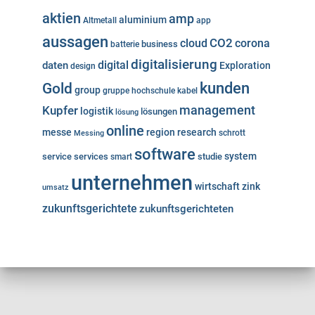
aktien
amp
aluminium
Altmetall
app
aussagen
cloud
CO2
corona
business
batterie
digitalisierung
digital
daten
Exploration
design
kunden
Gold
group
gruppe
hochschule
kabel
Kupfer
management
logistik
lösungen
lösung
online
messe
region
research
Messing
schrott
software
system
service
services
studie
smart
unternehmen
wirtschaft
zink
umsatz
zukunftsgerichtete
zukunftsgerichteten