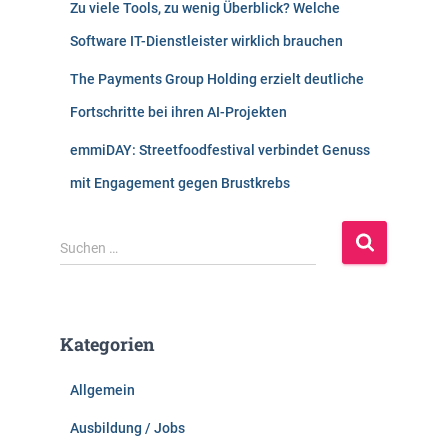
Zu viele Tools, zu wenig Überblick? Welche
Software IT-Dienstleister wirklich brauchen
The Payments Group Holding erzielt deutliche
Fortschritte bei ihren AI-Projekten
emmiDAY: Streetfoodfestival verbindet Genuss
mit Engagement gegen Brustkrebs
S
Suchen …
u
c
h
e
Kategorien
n
n
Allgemein
a
c
Ausbildung / Jobs
h