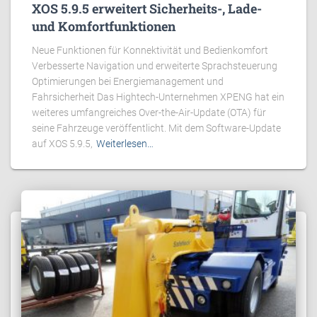
XOS 5.9.5 erweitert Sicherheits-, Lade-
und Komfortfunktionen
Neue Funktionen für Konnektivität und Bedienkomfort
Verbesserte Navigation und erweiterte Sprachsteuerung
Optimierungen bei Energiemanagement und
Fahrsicherheit Das Hightech-Unternehmen XPENG hat ein
weiteres umfangreiches Over-the-Air-Update (OTA) für
seine Fahrzeuge veröffentlicht. Mit dem Software-Update
auf XOS 5.9.5,
Weiterlesen…