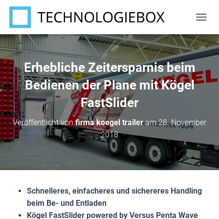
N
A
V
I
G
Erhebliche Zeitersparnis beim
A
T
Bedienen der Plane mit Kögel
I
FastSlider
O
N
U
Veröffentlicht von
firma koegel trailer
am
28. November
M
2018
S
C
H
A
L
T
Schnelleres, einfacheres und sichereres Handling
E
N
beim Be- und Entladen
Kögel FastSlider powered by Versus Penta Wave