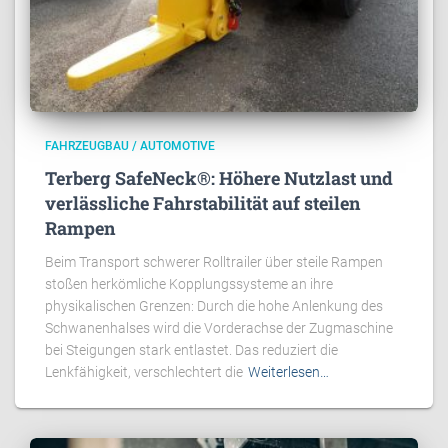
FAHRZEUGBAU / AUTOMOTIVE
Terberg SafeNeck®: Höhere Nutzlast und
verlässliche Fahrstabilität auf steilen
Rampen
Beim Transport schwerer Rolltrailer über steile Rampen
stoßen herkömliche Kopplungssysteme an ihre
physikalischen Grenzen: Durch die hohe Anlenkung des
Schwanenhalses wird die Vorderachse der Zugmaschine
bei Steigungen stark entlastet. Das reduziert die
Lenkfähigkeit, verschlechtert die
Weiterlesen…