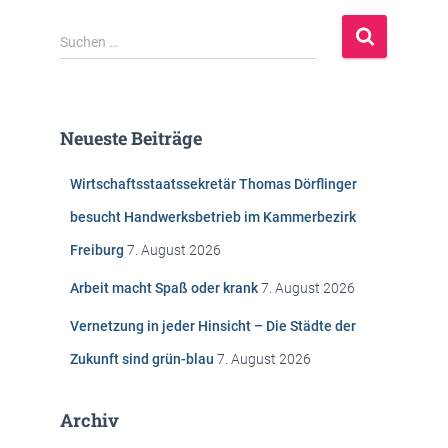
S
Suchen …
u
c
h
e
Neueste Beiträge
n
n
Wirtschaftsstaatssekretär Thomas Dörflinger
a
c
besucht Handwerksbetrieb im Kammerbezirk
h
Freiburg
7. August 2026
:
Arbeit macht Spaß oder krank
7. August 2026
Vernetzung in jeder Hinsicht – Die Städte der
Zukunft sind grün-blau
7. August 2026
Archiv