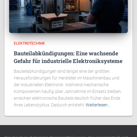
ELEKTROTECHNIK
Bauteilabkündigungen: Eine wachsende
Gefahr für industrielle Elektroniksysteme
Bauteilabkündigungen sind längst eine der größten
Herausforderungen für Hersteller im Maschinenbau und
der industriellen Elektronik. Während mechanische
Komponenten häufig über Jahrzehnte im Einsatz bleiben,
erreichen elektronische Bauteile deutlich früher das Ende
ihres Lebenszyklus. Dadurch entsteht
Weiterlesen…