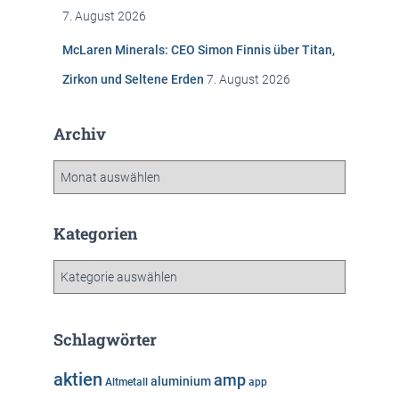
7. August 2026
McLaren Minerals: CEO Simon Finnis über Titan,
Zirkon und Seltene Erden
7. August 2026
Archiv
A
r
c
h
Kategorien
i
v
K
a
t
e
Schlagwörter
g
o
aktien
amp
aluminium
Altmetall
app
r