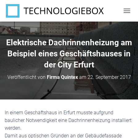
N
A
V
I
G
Elektrische Dachrinnenheizung am
A
T
Beispiel eines Geschäftshauses in
I
der City Erfurt
O
N
U
Veröffentlicht von
Firma Quintex
am
22. September 2017
M
S
C
H
A
L
In einem Geschäftshaus in Erfurt musste aufgrund
T
baulicher Notwendigkeit eine Dachrinnenheizung installiert
E
N
werden.
Damit aus optischen Gründen an der Gebäudefassade