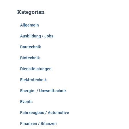
h
e
Kategorien
n
n
Allgemein
a
c
Ausbildung / Jobs
h
:
Bautechnik
Biotechnik
Dienstleistungen
Elektrotechnik
Energie- / Umwelttechnik
Events
Fahrzeugbau / Automotive
Finanzen / Bilanzen