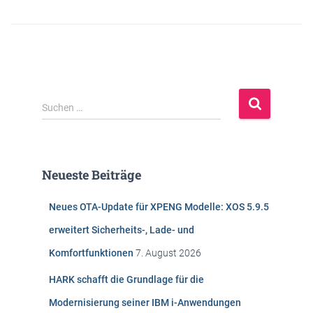
S
Suchen …
u
c
h
e
Neueste Beiträge
n
n
Neues OTA-Update für XPENG Modelle: XOS 5.9.5
a
c
erweitert Sicherheits-, Lade- und
h
Komfortfunktionen
7. August 2026
:
HARK schafft die Grundlage für die
Modernisierung seiner IBM i-Anwendungen