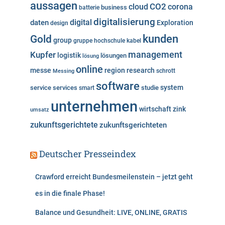
aussagen
i
cloud
CO2
corona
business
batterie
e
digitalisierung
digital
daten
Exploration
design
n
kunden
Gold
group
gruppe
hochschule
kabel
Kupfer
management
logistik
lösungen
lösung
online
messe
region
research
Messing
schrott
software
system
service
services
studie
smart
unternehmen
wirtschaft
zink
umsatz
zukunftsgerichtete
zukunftsgerichteten
Deutscher Presseindex
Crawford erreicht Bundesmeilenstein – jetzt geht
es in die finale Phase!
Balance und Gesundheit: LIVE, ONLINE, GRATIS