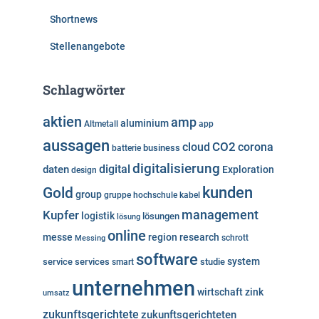
Shortnews
Stellenangebote
Schlagwörter
aktien
amp
aluminium
Altmetall
app
aussagen
cloud
CO2
corona
business
batterie
digitalisierung
digital
daten
Exploration
design
kunden
Gold
group
gruppe
hochschule
kabel
Kupfer
management
logistik
lösungen
lösung
online
messe
region
research
Messing
schrott
software
system
service
services
studie
smart
unternehmen
wirtschaft
zink
umsatz
zukunftsgerichtete
zukunftsgerichteten