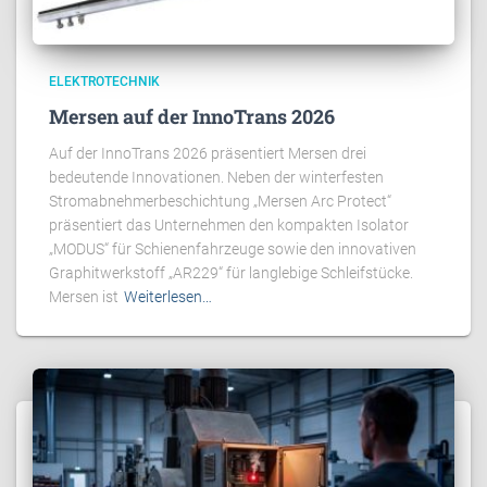
ELEKTROTECHNIK
Mersen auf der InnoTrans 2026
Auf der InnoTrans 2026 präsentiert Mersen drei
bedeutende Innovationen. Neben der winterfesten
Stromabnehmerbeschichtung „Mersen Arc Protect“
präsentiert das Unternehmen den kompakten Isolator
„MODUS“ für Schienenfahrzeuge sowie den innovativen
Graphitwerkstoff „AR229“ für langlebige Schleifstücke.
Mersen ist
Weiterlesen…