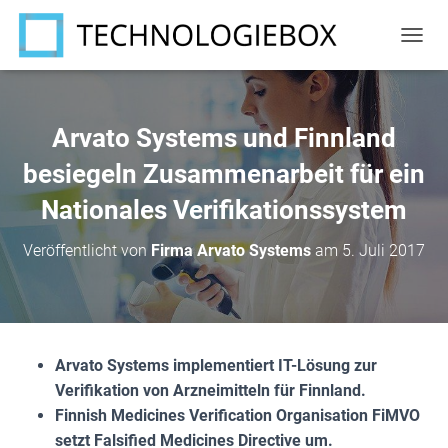
N
A
V
I
G
Arvato Systems und Finnland
A
T
besiegeln Zusammenarbeit für ein
I
Nationales Verifikationssystem
O
N
U
Veröffentlicht von
Firma Arvato Systems
am
5. Juli 2017
M
S
C
H
A
L
Arvato Systems implementiert IT-Lösung zur
T
Verifikation von Arzneimitteln für Finnland.
E
N
Finnish Medicines Verification Organisation FiMVO
setzt Falsified Medicines Directive um.