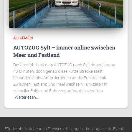
ALLGEMEIN
AUTOZUG Sylt – immer online zwischen
Meer und Festland
Die Überfahrt mit dem AUTOZUG nach Sylt dauert knapp
40 Minuten, doch genau diese kurze Strecke stellt
besonders hohe Anforderungen an die Funktechnik.
Zwischen Festland und Insel wechseln Funkzellen in
schneller Folge und Fahrzeugaufbauten schatten
Weiterlesen…
Für die oben stehenden Pressemitteilungen, das angezeigte Event