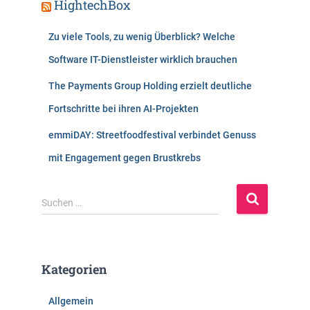
HightechBox
Zu viele Tools, zu wenig Überblick? Welche
Software IT-Dienstleister wirklich brauchen
The Payments Group Holding erzielt deutliche
Fortschritte bei ihren AI-Projekten
emmiDAY: Streetfoodfestival verbindet Genuss
mit Engagement gegen Brustkrebs
S
Suchen …
u
c
h
e
Kategorien
n
n
Allgemein
a