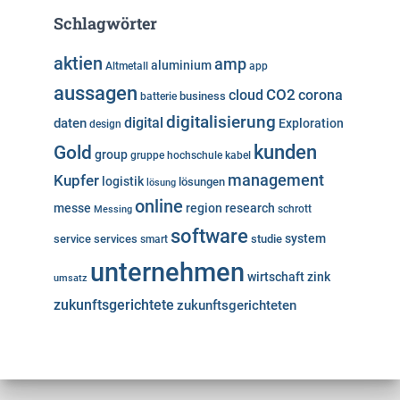
Schlagwörter
aktien
amp
aluminium
Altmetall
app
aussagen
cloud
CO2
corona
business
batterie
digitalisierung
digital
daten
Exploration
design
kunden
Gold
group
gruppe
hochschule
kabel
Kupfer
management
logistik
lösungen
lösung
online
messe
region
research
Messing
schrott
software
system
service
services
studie
smart
unternehmen
wirtschaft
zink
umsatz
zukunftsgerichtete
zukunftsgerichteten