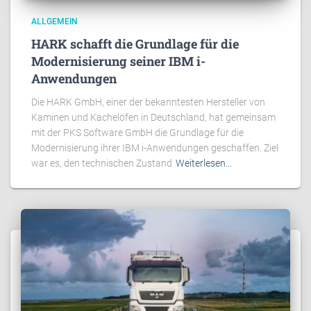
ALLGEMEIN
HARK schafft die Grundlage für die
Modernisierung seiner IBM i-
Anwendungen
Die HARK GmbH, einer der bekanntesten Hersteller von
Kaminen und Kachelöfen in Deutschland, hat gemeinsam
mit der PKS Software GmbH die Grundlage für die
Modernisierung ihrer IBM i-Anwendungen geschaffen. Ziel
war es, den technischen Zustand
Weiterlesen…