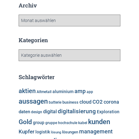
Archiv
A
r
c
h
Kategorien
i
v
K
a
t
e
Schlagwörter
g
o
aktien
amp
aluminium
Altmetall
app
r
aussagen
i
cloud
CO2
corona
business
batterie
e
digitalisierung
digital
daten
Exploration
design
n
kunden
Gold
group
gruppe
hochschule
kabel
Kupfer
management
logistik
lösungen
lösung