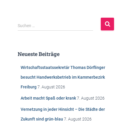
S
Suchen …
u
c
h
e
Neueste Beiträge
n
n
Wirtschaftsstaatssekretär Thomas Dörflinger
a
c
besucht Handwerksbetrieb im Kammerbezirk
h
Freiburg
7. August 2026
:
Arbeit macht Spaß oder krank
7. August 2026
Vernetzung in jeder Hinsicht – Die Städte der
Zukunft sind grün-blau
7. August 2026