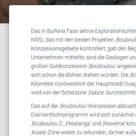
Das in Burkina Faso aktive Explorationsun
NXS), das mit den beiden Projekten ‚Bouboul
Konzessionsgebiete kontrolliert, gab den Be
Unternehmen mitteilte, sind die Geologen u
großen Goldkonzession ‚Bouboulou‘ angekom
sich schon die Bohrer drehen würden. Die ‚B
Kilometer nordwestlich der Hauptstadt Oua
wird von der Scherzone ‚Sabce‘ durchschnitt
Das auf der ‚Bouboulou‘-Konzession abzuar
Diamantbohrprogramm wird sich zunächst auf
‚Bouboulou 2′, ‚Pelatanga‘ und ‚Rawema‘ ko
‚Koala‘-Zone weiter zu erkunden, da hier a