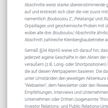
Abschnitte weist starke übereinstimmende
auf und erstreckt sich über die vier zuvor mi
namentlich ‚Bouboulou 2′, ‚Pelatanga‘ und ‚
Orpaillages und geochemische Proben mit üb
wobei alle drei ‚Bouboulou‘-Abschnitte ähnl
Abschnitt zahlreiche Kleinbergbaubetriebe a
Gemäß §34 WpHG weise ich darauf hin, das
jederzeit eigene Geschäfte in den Aktien de
veräußern (z.B. Long- oder Shortpositionen) 
die auf diesen Wertpapieren basieren. Die d
unter Umständen den jeweiligen Aktienkurs 
"Webseiten", dem Newsletter oder den Resear
Empfehlungen, Interviews und Unternehmen
Unternehmen oder Dritten (sogenannte "third p
Investor Relations- und Public Relations-Un