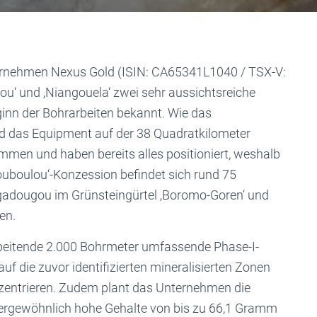
ternehmen Nexus Gold (ISIN: CA65341L1040 / TSX-V:
ou‘ und ‚Niangouela‘ zwei sehr aussichtsreiche
ginn der Bohrarbeiten bekannt. Wie das
nd das Equipment auf der 38 Quadratkilometer
men und haben bereits alles positioniert, weshalb
ouboulou‘-Konzession befindet sich rund 75
gadougou im Grünsteingürtel ‚Boromo-Goren‘ und
en.
beitende 2.000 Bohrmeter umfassende Phase-I-
 die zuvor identifizierten mineralisierten Zonen
nzentrieren. Zudem plant das Unternehmen die
ußergewöhnlich hohe Gehalte von bis zu 66,1 Gramm