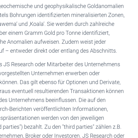
 geochemische und geophysikalische Goldanomalien
ttels Bohrungen identifizierten mineralisierten Zonen,
Rawema‘ und ‚Koala‘. Sie werden durch zahlreiche
er einem Gramm Gold pro Tonne identifiziert,
iche Anomalien aufweisen. Zudem weist jeder
uf – entweder direkt oder entlang des Abschnitts.
s JS Research oder Mitarbeiter des Unternehmens
r vorgestellten Unternehmen erwerben oder
können. Das gilt ebenso für Optionen und Derivate,
araus eventuell resultierenden Transaktionen können
des Unternehmens beeinflussen. Die auf den
ch-Berichten veröffentlichten Informationen,
spräsentationen werden von den jeweiligen
arties") bezahlt. Zu den "third parties" zählen z.B.
ternehmen, Broker oder Investoren. JS Research oder