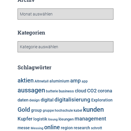
A
r
c
h
Kategorien
i
v
K
a
t
e
Schlagwörter
g
o
aktien
amp
aluminium
Altmetall
app
r
aussagen
i
cloud
CO2
corona
business
batterie
e
digitalisierung
digital
daten
Exploration
design
n
kunden
Gold
group
gruppe
hochschule
kabel
Kupfer
management
logistik
lösungen
lösung
online
messe
region
research
Messing
schrott