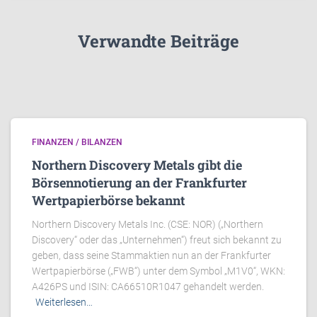
Verwandte Beiträge
FINANZEN / BILANZEN
Northern Discovery Metals gibt die
Börsennotierung an der Frankfurter
Wertpapierbörse bekannt
Northern Discovery Metals Inc. (CSE: NOR) („Northern
Discovery“ oder das „Unternehmen“) freut sich bekannt zu
geben, dass seine Stammaktien nun an der Frankfurter
Wertpapierbörse („FWB“) unter dem Symbol „M1V0“, WKN:
A426PS und ISIN: CA66510R1047 gehandelt werden.
Weiterlesen…