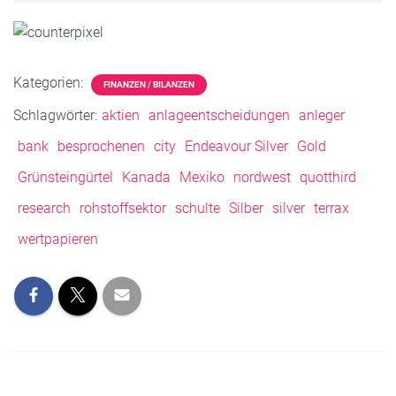
Kategorien:
FINANZEN / BILANZEN
Schlagwörter:
aktien
anlageentscheidungen
anleger
bank
besprochenen
city
Endeavour Silver
Gold
Grünsteingürtel
Kanada
Mexiko
nordwest
quotthird
research
rohstoffsektor
schulte
Silber
silver
terrax
wertpapieren