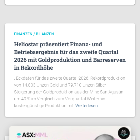
FINANZEN / BILANZEN
Heliostar präsentiert Finanz- und
Betriebsergebnis für das zweite Quartal
2026 mit Goldproduktion und Barreserven
in Rekordhöhe
. Eckdaten für das zweite Quartal 2026: Rekordproduktion
von 14.803 Unzen Gold und 79.710 Unzen Silber
Steigerung der Goldproduktion aus der Mine San Agustin
um 49 % im Vergleich zum Vorquartal Weiterhin
kostengünstige Produktion mit
Weiterlesen…