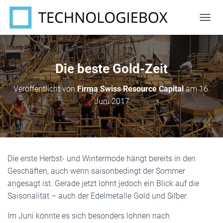
N
A
V
I
G
Die beste Gold-Zeit
A
T
Veröffentlicht von
Firma Swiss Resource Capital
am
16.
I
Juni 2017
O
N
U
M
S
C
Die erste Herbst- und Wintermode hängt bereits in den
H
A
Geschäften, auch wenn saisonbedingt der Sommer
L
angesagt ist. Gerade jetzt lohnt jedoch ein Blick auf die
T
Saisonalität – auch der Edelmetalle Gold und Silber.
E
N
Im Juni könnte es sich besonders lohnen nach