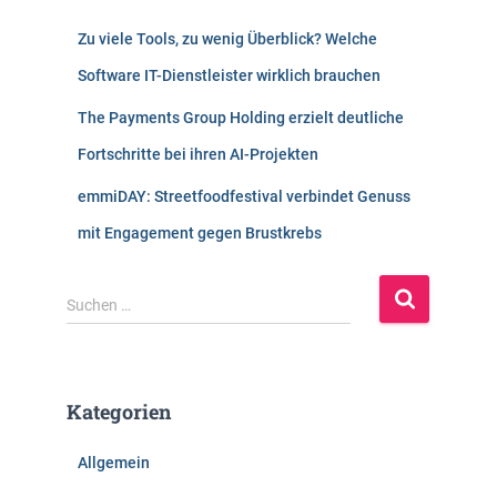
Zu viele Tools, zu wenig Überblick? Welche
Software IT-Dienstleister wirklich brauchen
The Payments Group Holding erzielt deutliche
Fortschritte bei ihren AI-Projekten
emmiDAY: Streetfoodfestival verbindet Genuss
mit Engagement gegen Brustkrebs
S
Suchen …
u
c
h
e
Kategorien
n
n
Allgemein
a
c