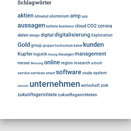
Schlagwörter
aktien
amp
aluminium
Altmetall
app
aussagen
cloud
CO2
corona
business
batterie
digitalisierung
digital
daten
Exploration
design
kunden
Gold
group
gruppe
hochschule
kabel
Kupfer
management
logistik
lösungen
lösung
online
messe
region
research
Messing
schrott
software
system
service
services
studie
smart
unternehmen
wirtschaft
zink
umsatz
zukunftsgerichtete
zukunftsgerichteten