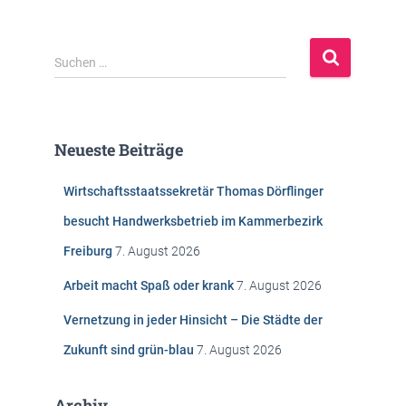
S
Suchen …
u
c
h
e
Neueste Beiträge
n
n
Wirtschaftsstaatssekretär Thomas Dörflinger
a
c
besucht Handwerksbetrieb im Kammerbezirk
h
Freiburg
7. August 2026
:
Arbeit macht Spaß oder krank
7. August 2026
Vernetzung in jeder Hinsicht – Die Städte der
Zukunft sind grün-blau
7. August 2026
Archiv