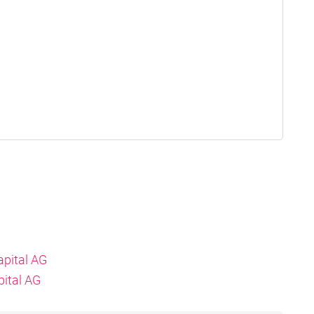
apital AG
pital AG