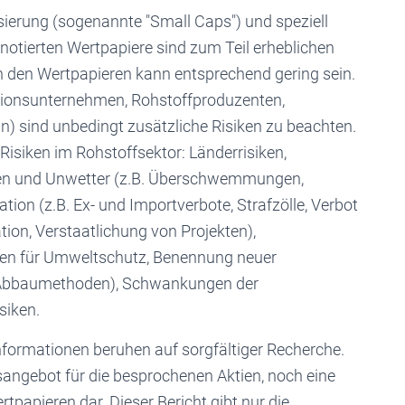
sierung (sogenannte "Small Caps") und speziell
nnotierten Wertpapiere sind zum Teil erheblichen
n den Wertpapieren kann entsprechend gering sein.
ationsunternehmen, Rohstoffproduzenten,
) sind unbedingt zusätzliche Risiken zu beachten.
Risiken im Rohstoffsektor: Länderrisiken,
n und Unwetter (z.B. Überschwemmungen,
tion (z.B. Ex- und Importverbote, Strafzölle, Verbot
ion, Verstaatlichung von Projekten),
sten für Umweltschutz, Benennung neuer
n Abbaumethoden), Schwankungen der
siken.
 Informationen beruhen auf sorgfältiger Recherche.
sangebot für die besprochenen Aktien, noch eine
papieren dar. Dieser Bericht gibt nur die