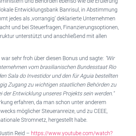
inistern und Behörden ebenso wie die Eruierung
lokale Entwicklungsbank Banrisul, in Abstimmung
t jedes als ‚vorrangig‘ deklarierte Unternehmen
acht und bei Steuerfragen, Finanzierungsoptionen,
uktur unterstützt und anschließend mit allen
o war sehr froh über diesen Bonus und sagte:
"Wir
 Unternehmen vom brasilianischen Bundesstaat Rio
n Sala do Investidor und den für Aguia bestellten
ngig Zugang zu wichtigen staatlichen Behörden zu
bei der Entwicklung unseres Projekts sein werden."
irkung erfahren, da man schon unter anderem
wecks möglicher Steueranreize, und zu CEEE,
tionale Stromnetz, hergestellt habe.
Justin Reid –
https://www.youtube.com/watch?