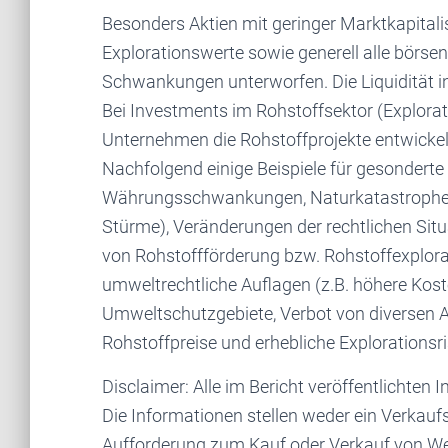
Besonders Aktien mit geringer Marktkapitali
Explorationswerte sowie generell alle börse
Schwankungen unterworfen. Die Liquidität i
Bei Investments im Rohstoffsektor (Explor
Unternehmen die Rohstoffprojekte entwickeln
Nachfolgend einige Beispiele für gesonderte 
Währungsschwankungen, Naturkatastrophe
Stürme), Veränderungen der rechtlichen Situa
von Rohstoffförderung bzw. Rohstoffexplorat
umweltrechtliche Auflagen (z.B. höhere Ko
Umweltschutzgebiete, Verbot von diverse
Rohstoffpreise und erhebliche Explorationsri
Disclaimer: Alle im Bericht veröffentlichten
Die Informationen stellen weder ein Verkauf
Aufforderung zum Kauf oder Verkauf von Wert