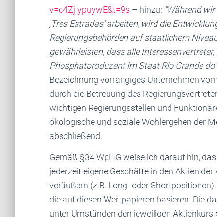
v=c4Zj-ypuywE&t=9s
– hinzu:
"Während wir 
‚Tres Estradas‘ arbeiten, wird die Entwickl
Regierungsbehörden auf staatlichem Niveau e
gewährleisten, dass alle Interessenvertreter,
Phosphatproduzent im Staat Rio Grande do S
Bezeichnung vorrangiges Unternehmen vom
durch die Betreuung des Regierungsvertret
wichtigen Regierungsstellen und Funktionäre 
ökologische und soziale Wohlergehen der Me
abschließend.
Gemäß §34 WpHG weise ich darauf hin, das
jederzeit eigene Geschäfte in den Aktien de
veräußern (z.B. Long- oder Shortpositionen) 
die auf diesen Wertpapieren basieren. Die d
unter Umständen den jeweiligen Aktienkurs 