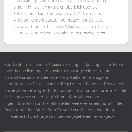
Im Webinar gibt McLaren Minerals-Geschäftsführer
Simon Finnis einen aktuellen Überblick über die
Entwicklung des Titangesellschaft-Portfolios. Im
Mittelpunkt steht das zu 100 Prozent kontrollierte
McLaren Titanium Project in Westaustralien mit einer
JORC-Ressource von 529 Mio. Tonnen
Weiterlesen…
Für die oben stehenden Pressemitteilungen, das angezeigte Event
bzw. das Stellenangebot sowie für das angezeigte Bild- und
Tonmaterial ist allein der jeweils angegebene Herausgeber
verantwortlich. Dieser ist in der Regel auch Urheber der Pressetexte
sowie der angehängten Bild-, Ton- und Informationsmaterialien. Die
Nutzung von hier veröffentlichten Informationen zur
Eigeninformation und redaktionellen Weiterverarbeitung ist in der
Regel kostenfrei. Bitte klären Sie vor einer Weiterverwendung
urheberrechtliche Fragen mit dem angegebenen Herausgeber.