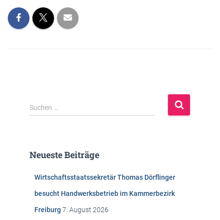
S
Suchen …
u
c
h
e
Neueste Beiträge
n
n
Wirtschaftsstaatssekretär Thomas Dörflinger
a
c
besucht Handwerksbetrieb im Kammerbezirk
h
Freiburg
7. August 2026
: