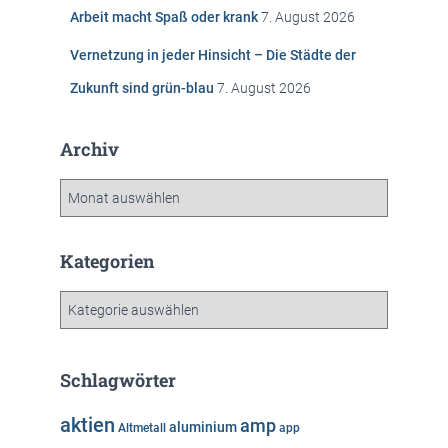
Arbeit macht Spaß oder krank
7. August 2026
Vernetzung in jeder Hinsicht – Die Städte der
Zukunft sind grün-blau
7. August 2026
Archiv
A
r
c
h
Kategorien
i
v
K
a
t
e
Schlagwörter
g
o
aktien
amp
aluminium
Altmetall
app
r