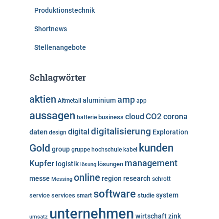
Produktionstechnik
Shortnews
Stellenangebote
Schlagwörter
aktien
amp
aluminium
Altmetall
app
aussagen
cloud
CO2
corona
business
batterie
digitalisierung
digital
daten
Exploration
design
kunden
Gold
group
gruppe
hochschule
kabel
Kupfer
management
logistik
lösungen
lösung
online
messe
region
research
Messing
schrott
software
system
service
services
studie
smart
unternehmen
wirtschaft
zink
umsatz