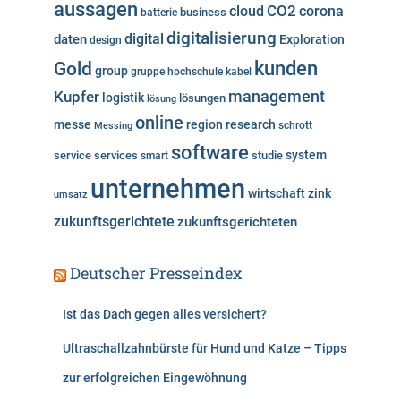
aussagen
i
cloud
CO2
corona
business
batterie
e
digitalisierung
digital
daten
Exploration
design
n
kunden
Gold
group
gruppe
hochschule
kabel
Kupfer
management
logistik
lösungen
lösung
online
messe
region
research
Messing
schrott
software
system
service
services
studie
smart
unternehmen
wirtschaft
zink
umsatz
zukunftsgerichtete
zukunftsgerichteten
Deutscher Presseindex
Ist das Dach gegen alles versichert?
Ultraschallzahnbürste für Hund und Katze – Tipps
zur erfolgreichen Eingewöhnung