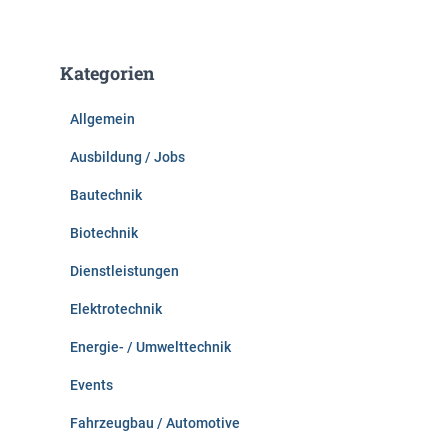
c
h
e
Kategorien
n
n
Allgemein
a
c
Ausbildung / Jobs
h
:
Bautechnik
Biotechnik
Dienstleistungen
Elektrotechnik
Energie- / Umwelttechnik
Events
Fahrzeugbau / Automotive