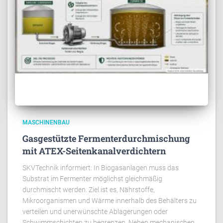
MASCHINENBAU
Gasgestützte Fermenterdurchmischung
mit ATEX-Seitenkanalverdichtern
SKVTechnik informiert: In Biogasanlagen muss das
Substrat im Fermenter möglichst gleichmäßig
durchmischt werden. Ziel ist es, Nährstoffe,
Mikroorganismen und Wärme innerhalb des Behälters zu
verteilen und unerwünschte Ablagerungen oder
Schwimmschichten zu begrenzen. Neben mechanischen