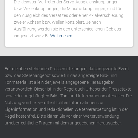
Die kleinsten Vertreter der Servo-Ausgleichskupplungen
bzw. Wellenkupplungen, die Miniaturkupplungen, sind für
den Ausgleich des Versatzes oder einer Axialverschiebung
zweier Achsen bzw. Wellen konzipiert. Je nach
Ausführung werden sie in den unterschiedlichen Gebieten
eingesetzt wie z.B.
Weiterlesen…
Für die oben stehenden Pressemitteilungen, das angezeigte Event
bzw. das Stellenangebot sowie für das angezeigte Bild- und
Tonmaterial ist allein der jeweils angegebene Herausgeber
verantwortlich. Dieser ist in der Regel auch Urheber der Pressetexte
sowie der angehängten Bild-, Ton- und Informationsmaterialien. Die
Nutzung von hier veröffentlichten Informationen zur
Eigeninformation und redaktionellen Weiterverarbeitung ist in der
Regel kostenfrei. Bitte klären Sie vor einer Weiterverwendung
urheberrechtliche Fragen mit dem angegebenen Herausgeber.