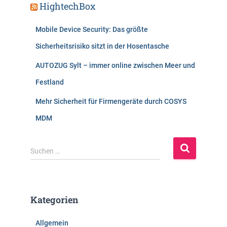
HightechBox
Mobile Device Security: Das größte
Sicherheitsrisiko sitzt in der Hosentasche
AUTOZUG Sylt – immer online zwischen Meer und
Festland
Mehr Sicherheit für Firmengeräte durch COSYS
MDM
S
Suchen …
u
c
h
e
Kategorien
n
n
Allgemein
a