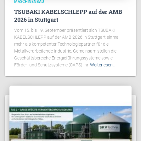
MASCHINENBAU
TSUBAKI KABELSCHLEPP auf der AMB
2026 in Stuttgart
Vom 15. bis 19. September präsentiert sich TSUBAKI
KABELSCHLEPP auf der AMB 2026 in Stuttgart einmal
mehr als kompetenter Technologiepartner für die
Metallverarbeitende Industrie. Gemeinsam stellen die
Geschäftsbereiche Energieführungssysteme sowie
Förder- und Schutzsysteme (CAPS) ihr
Weiterlesen…