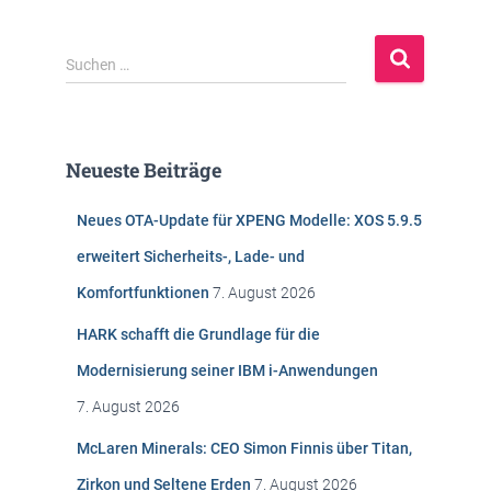
S
Suchen …
u
c
h
e
Neueste Beiträge
n
n
Neues OTA-Update für XPENG Modelle: XOS 5.9.5
a
c
erweitert Sicherheits-, Lade- und
h
Komfortfunktionen
7. August 2026
:
HARK schafft die Grundlage für die
Modernisierung seiner IBM i-Anwendungen
7. August 2026
McLaren Minerals: CEO Simon Finnis über Titan,
Zirkon und Seltene Erden
7. August 2026