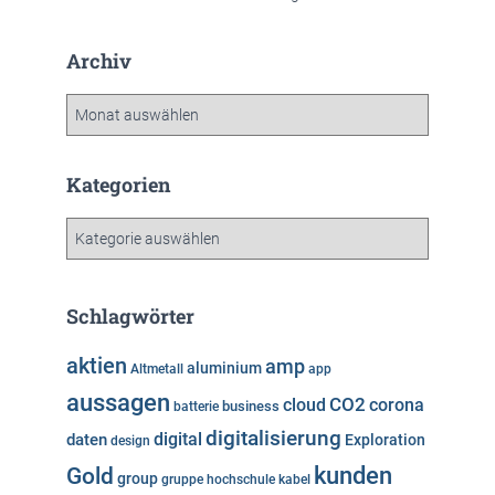
Archiv
A
r
c
h
Kategorien
i
v
K
a
t
e
Schlagwörter
g
o
aktien
amp
aluminium
Altmetall
app
r
aussagen
i
cloud
CO2
corona
business
batterie
e
digitalisierung
digital
daten
Exploration
design
n
kunden
Gold
group
gruppe
hochschule
kabel