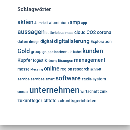
Schlagwörter
aktien
amp
aluminium
Altmetall
app
aussagen
cloud
CO2
corona
business
batterie
digitalisierung
digital
daten
Exploration
design
kunden
Gold
group
gruppe
hochschule
kabel
Kupfer
management
logistik
lösungen
lösung
online
messe
region
research
Messing
schrott
software
system
service
services
studie
smart
unternehmen
wirtschaft
zink
umsatz
zukunftsgerichtete
zukunftsgerichteten