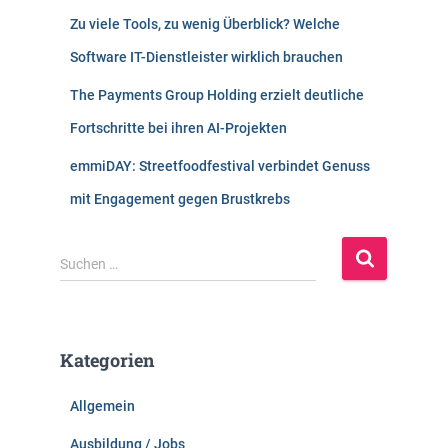
Zu viele Tools, zu wenig Überblick? Welche
Software IT-Dienstleister wirklich brauchen
The Payments Group Holding erzielt deutliche
Fortschritte bei ihren AI-Projekten
emmiDAY: Streetfoodfestival verbindet Genuss
mit Engagement gegen Brustkrebs
S
Suchen …
u
c
h
e
Kategorien
n
n
Allgemein
a
c
Ausbildung / Jobs