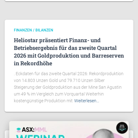
FINANZEN / BILANZEN
Heliostar präsentiert Finanz- und
Betriebsergebnis für das zweite Quartal
2026 mit Goldproduktion und Barreserven
in Rekordhöhe
. Eckdaten für das zweite Quartal 2026: Rekordproduktion
von 14.803 Unzen Gold und 79.710 Unzen Silber
Steigerung der Goldproduktion aus der Mine San Agustin
um 49 % im Vergleich zum Vorquartal Weiterhin
kostengünstige Produktion mit
Weiterlesen…