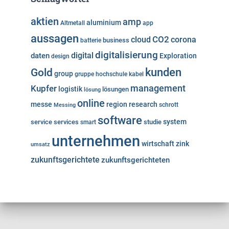
aktien
amp
aluminium
Altmetall
app
aussagen
cloud
CO2
corona
business
batterie
digitalisierung
digital
daten
Exploration
design
kunden
Gold
group
gruppe
hochschule
kabel
Kupfer
management
logistik
lösungen
lösung
online
messe
region
research
Messing
schrott
software
system
service
services
studie
smart
unternehmen
wirtschaft
zink
umsatz
zukunftsgerichtete
zukunftsgerichteten