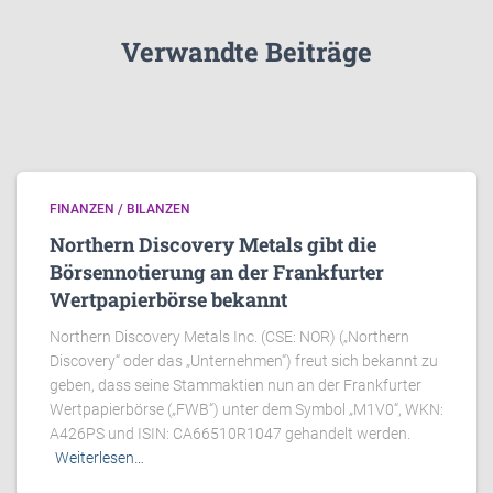
Verwandte Beiträge
FINANZEN / BILANZEN
Northern Discovery Metals gibt die
Börsennotierung an der Frankfurter
Wertpapierbörse bekannt
Northern Discovery Metals Inc. (CSE: NOR) („Northern
Discovery“ oder das „Unternehmen“) freut sich bekannt zu
geben, dass seine Stammaktien nun an der Frankfurter
Wertpapierbörse („FWB“) unter dem Symbol „M1V0“, WKN:
A426PS und ISIN: CA66510R1047 gehandelt werden.
Weiterlesen…