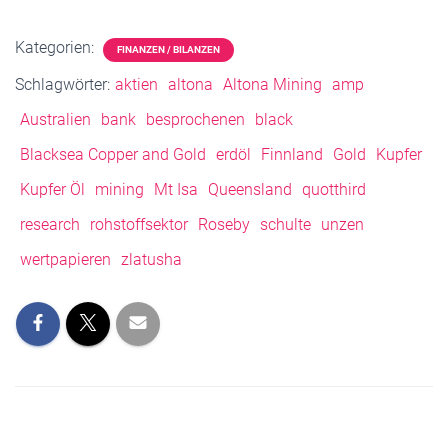
Kategorien:
FINANZEN / BILANZEN
Schlagwörter:
aktien
altona
Altona Mining
amp
Australien
bank
besprochenen
black
Blacksea Copper and Gold
erdöl
Finnland
Gold
Kupfer
Kupfer Öl
mining
Mt Isa
Queensland
quotthird
research
rohstoffsektor
Roseby
schulte
unzen
wertpapieren
zlatusha