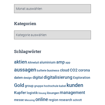
A
r
c
h
Kategorien
i
v
K
a
t
e
Schlagwörter
g
o
aktien
amp
aluminium
Altmetall
app
r
aussagen
i
cloud
CO2
corona
business
batterie
e
digitalisierung
digital
daten
Exploration
design
n
kunden
Gold
group
gruppe
hochschule
kabel
Kupfer
management
logistik
lösungen
lösung
online
messe
region
research
Messing
schrott