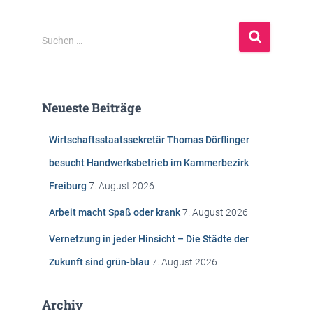
S
Suchen …
u
c
h
e
Neueste Beiträge
n
n
Wirtschaftsstaatssekretär Thomas Dörflinger
a
c
besucht Handwerksbetrieb im Kammerbezirk
h
Freiburg
7. August 2026
:
Arbeit macht Spaß oder krank
7. August 2026
Vernetzung in jeder Hinsicht – Die Städte der
Zukunft sind grün-blau
7. August 2026
Archiv