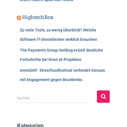
HightechBox
Zu viele Tools, zu wenig Überblick? Welche
Software IT-Dienstleister wirklich brauchen
The Payments Group Holding erzielt deutliche
Fortschritte bei ihren AI-Projekten
emmiDAY: Streetfoodfestival verbindet Genuss
mit Engagement gegen Brustkrebs
S
Suchen …
u
c
h
e
Kategorien