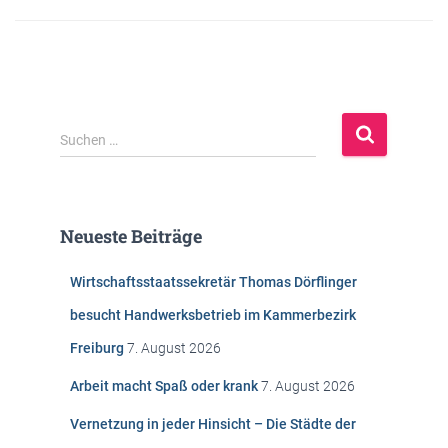
S
Suchen …
u
c
h
e
Neueste Beiträge
n
n
Wirtschaftsstaatssekretär Thomas Dörflinger
a
c
besucht Handwerksbetrieb im Kammerbezirk
h
Freiburg
7. August 2026
:
Arbeit macht Spaß oder krank
7. August 2026
Vernetzung in jeder Hinsicht – Die Städte der