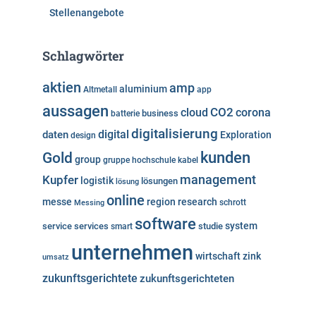
Stellenangebote
Schlagwörter
aktien
amp
aluminium
Altmetall
app
aussagen
cloud
CO2
corona
business
batterie
digitalisierung
digital
daten
Exploration
design
kunden
Gold
group
gruppe
hochschule
kabel
Kupfer
management
logistik
lösungen
lösung
online
messe
region
research
Messing
schrott
software
system
service
services
studie
smart
unternehmen
wirtschaft
zink
umsatz
zukunftsgerichtete
zukunftsgerichteten