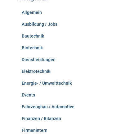
n
n
Allgemein
a
c
Ausbildung / Jobs
h
:
Bautechnik
Biotechnik
Dienstleistungen
Elektrotechnik
Energie- / Umwelttechnik
Events
Fahrzeugbau / Automotive
Finanzen / Bilanzen
Firmenintern