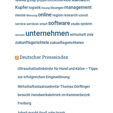
group
gruppe
hochschule
kabel
Kupfer
management
logistik
lösungen
lösung
online
messe
region
research
Messing
schrott
software
system
service
services
studie
smart
unternehmen
wirtschaft
zink
umsatz
zukunftsgerichtete
zukunftsgerichteten
Deutscher Presseindex
Ultraschallzahnbürste für Hund und Katze – Tipps
zur erfolgreichen Eingewöhnung
Wirtschaftsstaatssekretär Thomas Dörflinger
besucht Handwerksbetrieb im Kammerbezirk
Freiburg
Arbeit macht Spaß oder krank