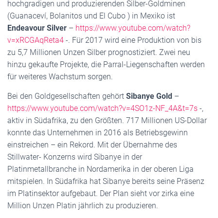
hochgradigen und produzierenden Silber-Goldminen
(Guanaceví, Bolanitos und El Cubo ) in Mexiko ist
Endeavour Silver
–
https://www.youtube.com/watch?
v=xRCGAqReta4
-. Für 2017 wird eine Produktion von bis
zu 5,7 Millionen Unzen Silber prognostiziert. Zwei neu
hinzu gekaufte Projekte, die Parral-Liegenschaften werden
für weiteres Wachstum sorgen.
Bei den Goldgesellschaften gehört
Sibanye Gold
–
https://www.youtube.com/watch?v=4SO1z-NF_4A&t=7s
-,
aktiv in Südafrika, zu den Größten. 717 Millionen US-Dollar
konnte das Unternehmen in 2016 als Betriebsgewinn
einstreichen – ein Rekord. Mit der Übernahme des
Stillwater- Konzerns wird Sibanye in der
Platinmetallbranche in Nordamerika in der oberen Liga
mitspielen. In Südafrika hat Sibanye bereits seine Präsenz
im Platinsektor aufgebaut. Der Plan sieht vor zirka eine
Million Unzen Platin jährlich zu produzieren.