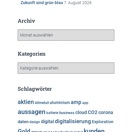
Zukunft sind grün-blau
7. August 2026
Archiv
A
r
c
h
Kategorien
i
v
K
a
t
e
Schlagwörter
g
o
aktien
amp
aluminium
Altmetall
app
r
aussagen
i
cloud
CO2
corona
business
batterie
e
digitalisierung
digital
daten
Exploration
design
n
kunden
Gold