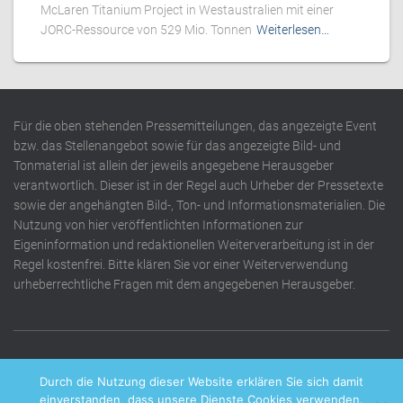
McLaren Titanium Project in Westaustralien mit einer
JORC-Ressource von 529 Mio. Tonnen
Weiterlesen…
Für die oben stehenden Pressemitteilungen, das angezeigte Event
bzw. das Stellenangebot sowie für das angezeigte Bild- und
Tonmaterial ist allein der jeweils angegebene Herausgeber
verantwortlich. Dieser ist in der Regel auch Urheber der Pressetexte
sowie der angehängten Bild-, Ton- und Informationsmaterialien. Die
Nutzung von hier veröffentlichten Informationen zur
Eigeninformation und redaktionellen Weiterverarbeitung ist in der
Regel kostenfrei. Bitte klären Sie vor einer Weiterverwendung
urheberrechtliche Fragen mit dem angegebenen Herausgeber.
DATENSCHUTZERKLÄRUNG
IMPRESSUM
KONTAKT
Durch die Nutzung dieser Website erklären Sie sich damit
einverstanden, dass unsere Dienste Cookies verwenden.