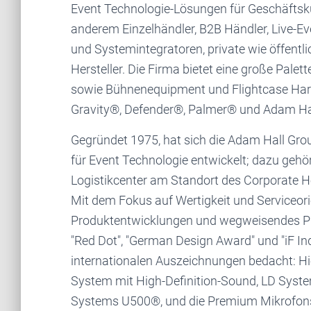
Event Technologie-Lösungen für Geschäftsku
anderem Einzelhändler, B2B Händler, Live-E
und Systemintegratoren, private wie öffentl
Hersteller. Die Firma bietet eine große Palet
sowie Bühnenequipment und Flightcase Ha
Gravity®, Defender®, Palmer® und Adam Ha
Gegründet 1975, hat sich die Adam Hall Gr
für Event Technologie entwickelt; dazu geh
Logistikcenter am Standort des Corporate 
Mit dem Fokus auf Wertigkeit und Serviceori
Produktentwicklungen und wegweisendes Pr
"Red Dot", "German Design Award" und "iF In
internationalen Auszeichnungen bedacht: Hier
System mit High-Definition-Sound, LD Syst
Systems U500®, und die Premium Mikrofonst