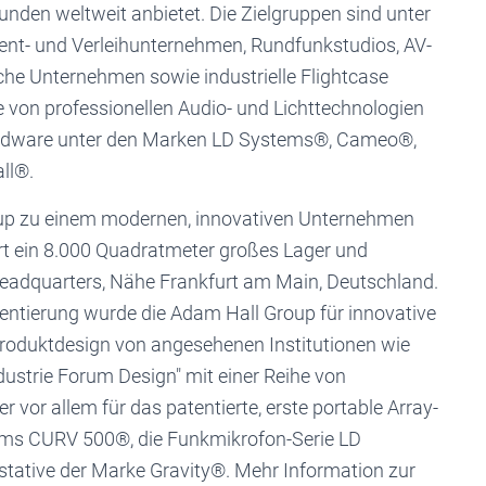
nden weltweit anbietet. Die Zielgruppen sind unter
vent- und Verleihunternehmen, Rundfunkstudios, AV-
iche Unternehmen sowie industrielle Flightcase
te von professionellen Audio- und Lichttechnologien
rdware unter den Marken LD Systems®, Cameo®,
ll®.
oup zu einem modernen, innovativen Unternehmen
ört ein 8.000 Quadratmeter großes Lager und
Headquarters, Nähe Frankfurt am Main, Deutschland.
entierung wurde die Adam Hall Group für innovative
oduktdesign von angesehenen Institutionen wie
dustrie Forum Design" mit einer Reihe von
 vor allem für das patentierte, erste portable Array-
ems CURV 500®, die Funkmikrofon-Serie LD
ative der Marke Gravity®. Mehr Information zur