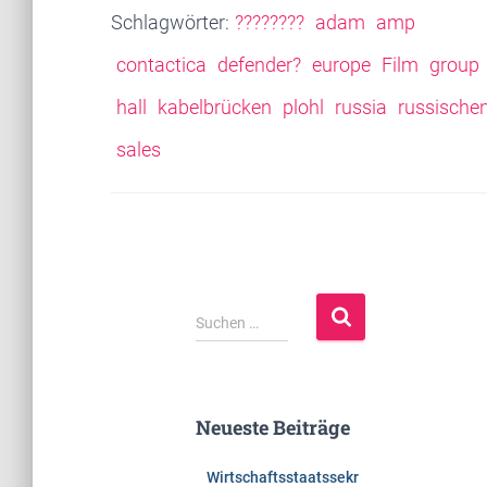
Schlagwörter:
????????
adam
amp
contactica
defender?
europe
Film
group
hall
kabelbrücken
plohl
russia
russische
sales
S
Suchen …
u
c
h
e
Neueste Beiträge
n
n
Wirtschaftsstaatssekr
a