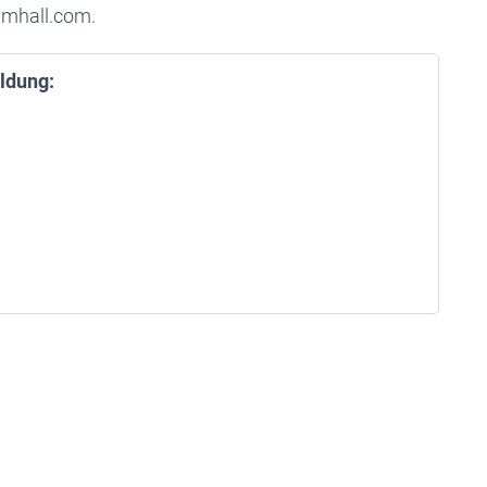
amhall.com.
ldung: