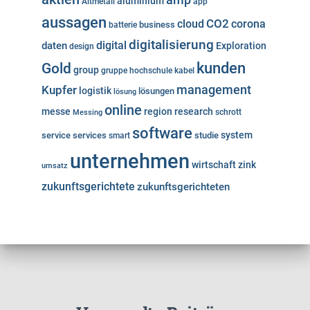
aluminium
Altmetall
app
aussagen
cloud
CO2
corona
business
batterie
digitalisierung
digital
daten
Exploration
design
kunden
Gold
group
gruppe
hochschule
kabel
Kupfer
management
logistik
lösungen
lösung
online
messe
region
research
Messing
schrott
software
system
service
services
studie
smart
unternehmen
wirtschaft
zink
umsatz
zukunftsgerichtete
zukunftsgerichteten