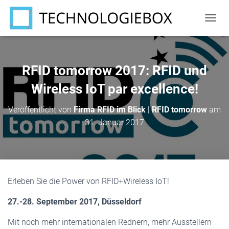
N
A
V
I
G
RFID tomorrow 2017: RFID und
A
T
Wireless IoT par excellence!
I
O
Veröffentlicht von
Firma RFID im Blick | RFID tomorrow
am
N
31. Januar 2017
U
M
S
C
H
A
Erleben Sie die Power von RFID+Wireless IoT!
L
T
27.-28. September 2017, Düsseldorf
E
N
Mit noch mehr internationalen Rednern, mehr Ausstellern