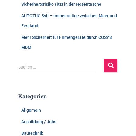
Sicherheitsrisiko sitzt in der Hosentasche
AUTOZUG Sylt – immer online zwischen Meer und
Festland
Mehr Sicherheit für Firmengeräte durch COSYS
MDM
S
Suchen …
u
c
h
e
Kategorien
n
n
Allgemein
a
c
Ausbildung / Jobs
h
:
Bautechnik