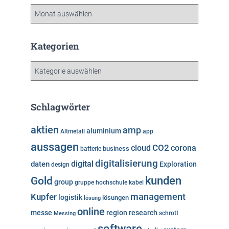
A
r
c
h
Kategorien
i
v
K
a
t
e
Schlagwörter
g
o
aktien
amp
aluminium
Altmetall
app
r
aussagen
i
cloud
CO2
corona
business
batterie
e
digitalisierung
digital
daten
Exploration
design
n
kunden
Gold
group
gruppe
hochschule
kabel
Kupfer
management
logistik
lösungen
lösung
online
messe
region
research
Messing
schrott
software