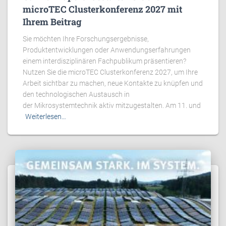
microTEC Clusterkonferenz 2027 mit
Ihrem Beitrag
Sie möchten Ihre Forschungsergebnisse,
Produktentwicklungen oder Anwendungserfahrungen
einem interdisziplinären Fachpublikum präsentieren?
Nutzen Sie die microTEC Clusterkonferenz 2027, um Ihre
Arbeit sichtbar zu machen, neue Kontakte zu knüpfen und
den technologischen Austausch in
der Mikrosystemtechnik aktiv mitzugestalten. Am 11. und
Weiterlesen…