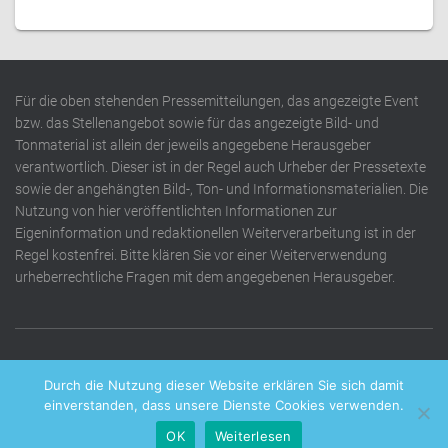
Für die oben stehenden Pressemitteilungen, das angezeigte Event
bzw. das Stellenangebot sowie für das angezeigte Bild- und
Tonmaterial ist allein der jeweils angegebene Herausgeber
verantwortlich. Dieser ist in der Regel auch Urheber der Pressetexte
sowie der angehängten Bild-, Ton- und Informationsmaterialien. Die
Nutzung von hier veröffentlichten Informationen zur
Eigeninformation und redaktionellen Weiterverarbeitung ist in der
Regel kostenfrei. Bitte klären Sie vor einer Weiterverwendung
urheberrechtliche Fragen mit dem angegebenen Herausgeber.
DATENSCHUTZERKLÄRUNG
IMPRESSUM
KONTAKT
Durch die Nutzung dieser Website erklären Sie sich damit
einverstanden, dass unsere Dienste Cookies verwenden.
OK
Weiterlesen