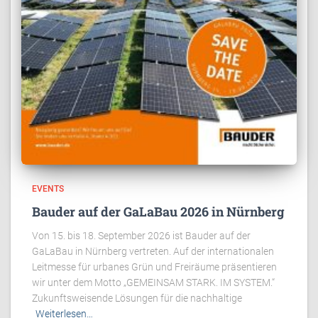
EVENTS
Bauder auf der GaLaBau 2026 in Nürnberg
Von 15. bis 18. September 2026 ist Bauder auf der
GaLaBau in Nürnberg vertreten. Auf der internationalen
Leitmesse für urbanes Grün und Freiräume präsentieren
wir unter dem Motto „GEMEINSAM STARK. IM SYSTEM.“
Zukunftsweisende Lösungen für die nachhaltige
Weiterlesen…