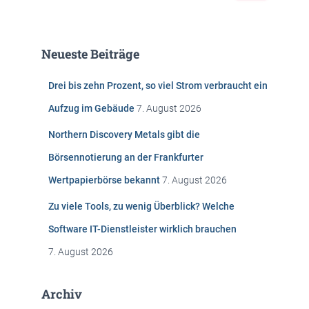
c
h
e
Neueste Beiträge
n
n
Drei bis zehn Prozent, so viel Strom verbraucht ein
a
c
Aufzug im Gebäude
7. August 2026
h
:
Northern Discovery Metals gibt die
Börsennotierung an der Frankfurter
Wertpapierbörse bekannt
7. August 2026
Zu viele Tools, zu wenig Überblick? Welche
Software IT-Dienstleister wirklich brauchen
7. August 2026
Archiv