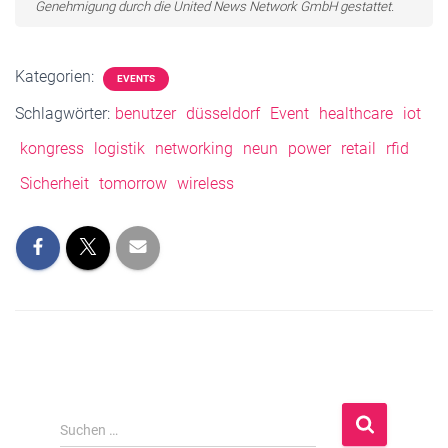
Genehmigung durch die United News Network GmbH gestattet.
Kategorien:
EVENTS
Schlagwörter:
benutzer
düsseldorf
Event
healthcare
iot
kongress
logistik
networking
neun
power
retail
rfid
Sicherheit
tomorrow
wireless
S
Suchen …
u