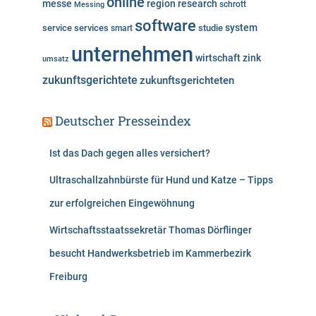
online
messe
region
research
Messing
schrott
software
system
service
services
studie
smart
unternehmen
wirtschaft
zink
umsatz
zukunftsgerichtete
zukunftsgerichteten
Deutscher Presseindex
Ist das Dach gegen alles versichert?
Ultraschallzahnbürste für Hund und Katze – Tipps
zur erfolgreichen Eingewöhnung
Wirtschaftsstaatssekretär Thomas Dörflinger
besucht Handwerksbetrieb im Kammerbezirk
Freiburg