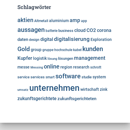
Schlagwörter
aktien
amp
aluminium
Altmetall
app
aussagen
cloud
CO2
corona
business
batterie
digitalisierung
digital
daten
Exploration
design
kunden
Gold
group
gruppe
hochschule
kabel
Kupfer
management
logistik
lösungen
lösung
online
messe
region
research
Messing
schrott
software
system
service
services
studie
smart
unternehmen
wirtschaft
zink
umsatz
zukunftsgerichtete
zukunftsgerichteten