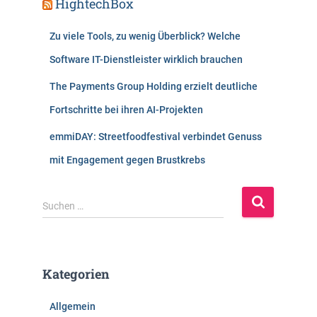
HightechBox
Zu viele Tools, zu wenig Überblick? Welche
Software IT-Dienstleister wirklich brauchen
The Payments Group Holding erzielt deutliche
Fortschritte bei ihren AI-Projekten
emmiDAY: Streetfoodfestival verbindet Genuss
mit Engagement gegen Brustkrebs
S
Suchen …
u
c
h
e
Kategorien
n
n
Allgemein
a