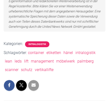
Eigeninformation und redaktionellen Weiterverarbeitung ist in der
Regel kostenfrei. Bitte klären Sie vor einer Weiterverwendung
urheberrechtliche Fragen mit dem angegebenen Herausgeber. Eine
systematische Speicherung dieser Daten sowie die Verwendung
auch von Teilen dieses Datenbankwerks sind nur mit schriftlicher
Genehmigung durch die United News Network GmbH gestattet.
Kategorien:
INTRALOGISTIK
Schlagwörter:
container
etiketten
hänel
intralogistik
lean
leds
lift
management
möbelwerk
palmberg
scanner
schutz
vertikallifte