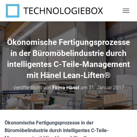
N
A
V
I
G
Ökonomische Fertigungsprozesse
A
T
in der Büromöbelindustrie durch
I
intelligentes C-Teile-Management
O
N
mit Hänel Lean-Liften®
U
M
S
Veröffentlicht von
Firma Hänel
am
31. Januar 2017
C
H
A
L
T
E
Ökonomische Fertigungsprozesse in der
N
Büromöbelindustrie durch intelligentes C-Teile-