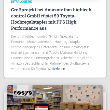
INTRALOGISTIK
Großprojekt bei Amazon: tbm hightech
control GmbH rüstet 50 Toyota-
Hochregalstapler mit PPS High
Performance aus
Die tbm hightech control GmbH, Spezialist für
Personenschutzsysteme für Hochregalstapler,
Schmalganglager, Flurförderzeuge und Intralogistik,
realisiert gemeinsam mit Toyota Material Handling
Deutschland ein umfangreiches Sicherheitsprojekt bei
Amazon Deutschland. Im Rahmen des Großprojekts
werden rund 50 Toyota
Weiterlesen…