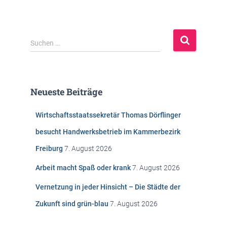
S
Suchen …
u
c
h
e
Neueste Beiträge
n
n
Wirtschaftsstaatssekretär Thomas Dörflinger
a
c
besucht Handwerksbetrieb im Kammerbezirk
h
Freiburg
7. August 2026
:
Arbeit macht Spaß oder krank
7. August 2026
Vernetzung in jeder Hinsicht – Die Städte der
Zukunft sind grün-blau
7. August 2026