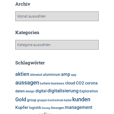
Archiv
A
r
c
h
Kategorien
i
v
K
a
t
e
Schlagwörter
g
o
aktien
amp
aluminium
Altmetall
app
r
aussagen
i
cloud
CO2
corona
business
batterie
e
digitalisierung
digital
daten
Exploration
design
n
kunden
Gold
group
gruppe
hochschule
kabel
Kupfer
management
logistik
lösungen
lösung