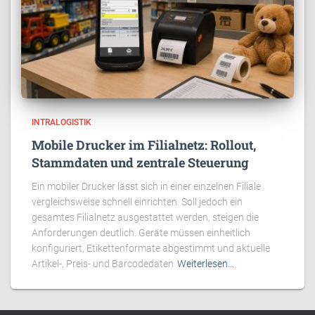
INTRALOGISTIK
Mobile Drucker im Filialnetz: Rollout,
Stammdaten und zentrale Steuerung
Ein mobiler Drucker lässt sich in einer einzelnen Filiale
vergleichsweise schnell einrichten. Soll jedoch ein
gesamtes Filialnetz ausgestattet werden, steigen die
Anforderungen deutlich. Geräte müssen einheitlich
konfiguriert, Etikettenformate abgestimmt und aktuelle
Artikel-, Preis- und Barcodedaten
Weiterlesen…