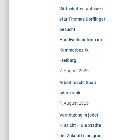
n
Wirtschaftsstaatssekr
a
c
etär Thomas Dörflinger
h
besucht
:
Handwerksbetrieb im
Kammerbezirk
Freiburg
7. August 2026
Arbeit macht Spaß
oder krank
7. August 2026
Vernetzung in jeder
Hinsicht – Die Städte
der Zukunft sind grün-