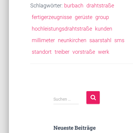
Schlagwörter:
burbach
drahtstraße
fertigerzeugnisse
gerüste
group
hochleistungsdrahtstraße
kunden
millimeter
neunkirchen
saarstahl
sms
standort
treiber
vorstraße
werk
S
Suchen …
u
c
h
e
Neueste Beiträge
n