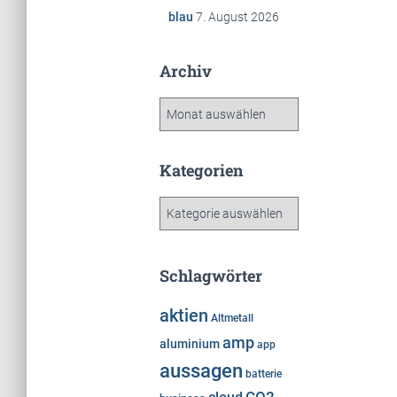
blau
7. August 2026
Archiv
A
r
c
h
Kategorien
i
v
K
a
t
e
Schlagwörter
g
o
aktien
Altmetall
r
amp
i
aluminium
app
e
aussagen
batterie
n