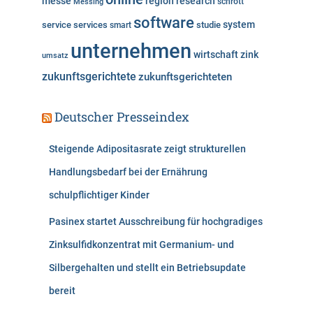
messe
region
research
Messing
schrott
software
system
service
services
studie
smart
unternehmen
wirtschaft
zink
umsatz
zukunftsgerichtete
zukunftsgerichteten
Deutscher Presseindex
Steigende Adipositasrate zeigt strukturellen
Handlungsbedarf bei der Ernährung
schulpflichtiger Kinder
Pasinex startet Ausschreibung für hochgradiges
Zinksulfidkonzentrat mit Germanium- und
Silbergehalten und stellt ein Betriebsupdate
bereit