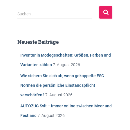
S
Suchen …
u
c
h
e
Neueste Beiträge
n
n
Inventur in Modegeschäften: Größen, Farben und
a
c
Varianten zählen
7. August 2026
h
:
Wie sichern Sie sich ab, wenn gekoppelte ESG-
Normen die persönliche Einstandspflicht
verschärfen?
7. August 2026
AUTOZUG Sylt – immer online zwischen Meer und
Festland
7. August 2026