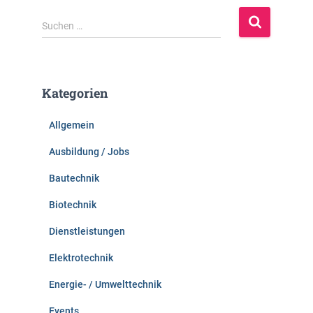
S
Suchen …
u
c
h
e
Kategorien
n
n
Allgemein
a
c
Ausbildung / Jobs
h
:
Bautechnik
Biotechnik
Dienstleistungen
Elektrotechnik
Energie- / Umwelttechnik
Events