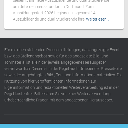
diesem Jahr neue Auszubildende und dual Studierende
am Unternehmensstandort in Dortmund. Zum
Ausbildungsstart 2026 beginnen insgesamt 14
Auszubildende und dual Studierende ihre
Weiterlesen…
Für die oben stehenden Pressemitteilungen, das angezeigte Event
bzw. das Stellenangebot sowie für das angezeigte Bild- und
Tonmaterial ist allein der jeweils angegebene Herausgeber
verantwortlich. Dieser ist in der Regel auch Urheber der Pressetexte
sowie der angehängten Bild-, Ton- und Informationsmaterialien. Die
Nutzung von hier veröffentlichten Informationen zur
Eigeninformation und redaktionellen Weiterverarbeitung ist in der
Regel kostenfrei. Bitte klären Sie vor einer Weiterverwendung
urheberrechtliche Fragen mit dem angegebenen Herausgeber.
DATENSCHUTZERKLÄRUNG
IMPRESSUM
KONTAKT