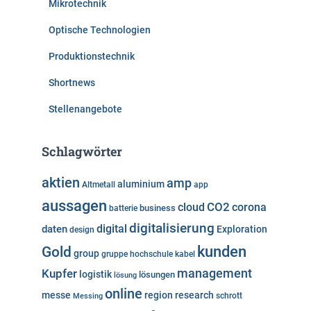
Mikrotechnik
Optische Technologien
Produktionstechnik
Shortnews
Stellenangebote
Schlagwörter
aktien
amp
aluminium
Altmetall
app
aussagen
cloud
CO2
corona
business
batterie
digitalisierung
digital
daten
Exploration
design
kunden
Gold
group
gruppe
hochschule
kabel
Kupfer
management
logistik
lösungen
lösung
online
messe
region
research
Messing
schrott