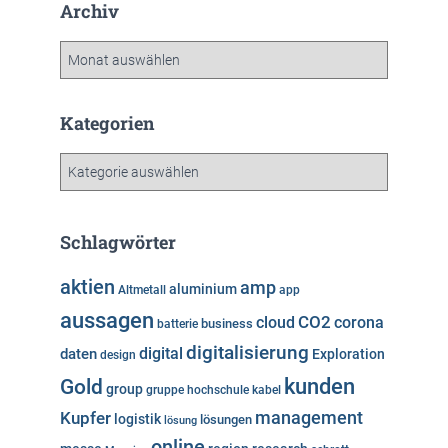
Archiv
A
r
c
h
Kategorien
i
v
K
a
t
e
Schlagwörter
g
o
aktien
amp
aluminium
Altmetall
app
r
aussagen
i
cloud
CO2
corona
business
batterie
e
digitalisierung
digital
daten
Exploration
design
n
kunden
Gold
group
gruppe
hochschule
kabel
Kupfer
management
logistik
lösungen
lösung
online