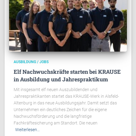
AUSBILDUNG / JOBS
Elf Nachwuchskräfte starten bei KRAUSE
in Ausbildung und Jahrespraktikum
Mit insgesamt elf neuen Auszubildenden und
Jahrespraktikanten startet das KRAUSE-Werk in Alsfeld-
Altenburg in das neue Ausbildungsjahr. Damit setzt das
Unternehmen ein deutliches Zeichen für die eigene
Nachwuchsförderung und die langfristige
Fachkräftesicherung am Standort. Die neuen
Weiterlesen…