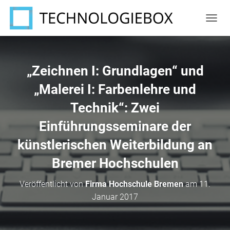
N
A
V
I
G
„Zeichnen I: Grundlagen“ und
A
T
„Malerei I: Farbenlehre und
I
Technik“: Zwei
O
N
Einführungsseminare der
U
M
künstlerischen Weiterbildung an
S
C
Bremer Hochschulen
H
A
L
Veröffentlicht von
Firma Hochschule Bremen
am
11.
T
Januar 2017
E
N