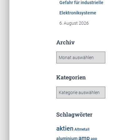
Gefahr für industrielle
Elektroniksysteme
6. August 2026
Archiv
A
r
c
h
Kategorien
i
v
K
a
t
e
Schlagwörter
g
o
aktien
Altmetall
r
amp
i
aluminium
app