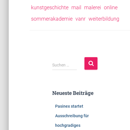
kunstgeschichte
mail
malerei
online
sommerakademie
vanr
weiterbildung
S
Suchen …
u
c
h
e
Neueste Beiträge
n
n
Pasinex startet
a
c
Ausschreibung für
h
hochgradiges
: