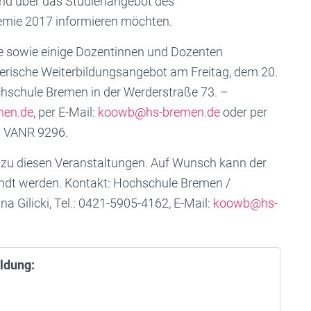
nd über das Studienangebot des
ie 2017 informieren möchten.
le sowie einige Dozentinnen und Dozenten
erische Weiterbildungsangebot am Freitag, dem 20.
hschule Bremen in der Werderstraße 73. –
men.de
, per E-Mail:
koowb@hs-bremen.de
oder per
: VANR 9296.
en zu diesen Veranstaltungen. Auf Wunsch kann der
andt werden. Kontakt: Hochschule Bremen /
na Gilicki, Tel.: 0421-5905-4162, E-Mail:
koowb@hs-
ldung: