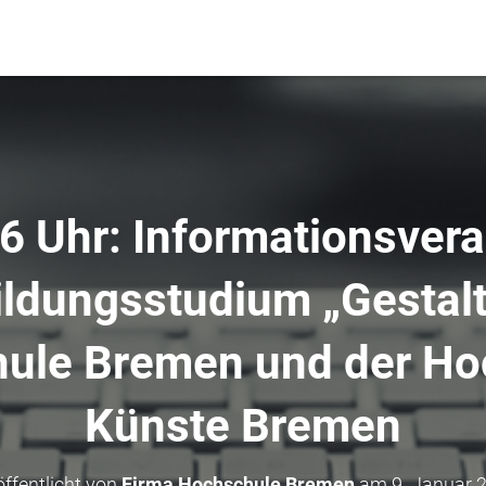
16 Uhr: Informationsvera
ildungsstudium „Gestal
ule Bremen und der Ho
Künste Bremen
öffentlicht von
Firma Hochschule Bremen
am
9. Januar 