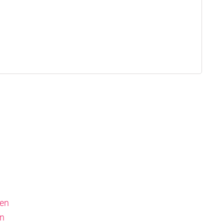
men
en